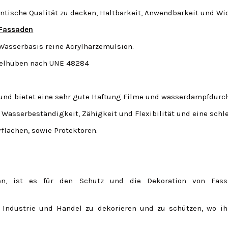
entische Qualität zu decken, Haltbarkeit, Anwendbarkeit und Wi
 Fassaden
Wasserbasis reine Acrylharzemulsion.
ppelhüben nach UNE 48284
nd bietet eine sehr gute Haftung Filme und wasserdampfdurch
asserbeständigkeit, Zähigkeit und Flexibilität und eine schl
flächen, sowie Protektoren.
en, ist es für den Schutz und die Dekoration von Fass
 Industrie und Handel zu dekorieren und zu schützen, wo ihr