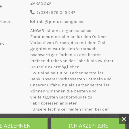
ZARAGOZA
e
(+034) 976 045 547
rbe zu
info@pinturasangar.es
ANGAR ist ein aragonesisches
Familienunternehmen für den Online-
Verkauf von Farben, das mit dem Ziel
und
gegründet wurde, den Verbrauch
hochwertiger Farben zu den besten
Preisen direkt von der Fabrik bis zu Ihrer
Haustür zu ermöglichen.
Wir sind seit 1959 Farbenhersteller.
Dank unserer verbesserten Formeln und
unserer Erfahrung als Farbenhersteller
können wir Ihnen die besten und
vielfältigsten Lackprodukte zu
Fabrikpreisen anbieten.
Unsere Techniker helfen Ihnen bei der
Auswahl des für Ihre Anforderungen am
besten geeigneten Produkts und zeigen
LE ABLEHNEN
ICH AKZEPTIERE
Ihnen, wie Sie es am besten anwenden