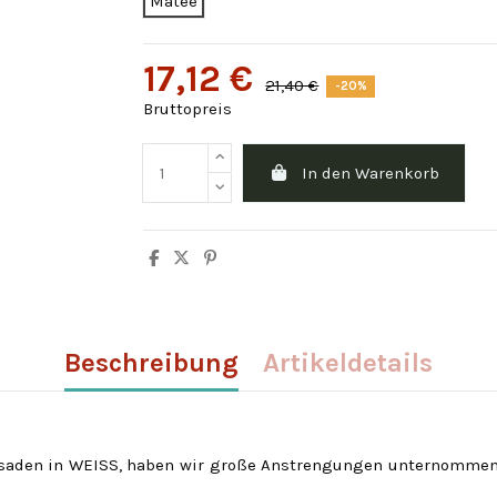
Matee
17,12 €
21,40 €
-20%
Bruttopreis
In den Warenkorb
Beschreibung
Artikeldetails
saden in WEISS, haben wir große Anstrengungen unternommen,