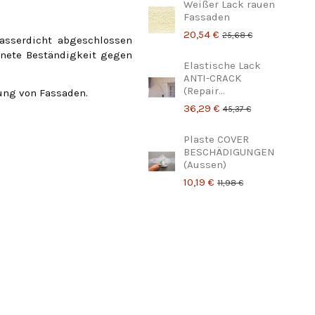
Weißer Lack rauen
Fassaden
20,54 €
25,68 €
asserdicht abgeschlossen
hnete Beständigkeit gegen
Elastische Lack
ANTI-CRACK
(Repair...
ung von Fassaden.
36,29 €
45,37 €
Plaste COVER
BESCHÄDIGUNGEN
(Aussen)
10,19 €
11,98 €