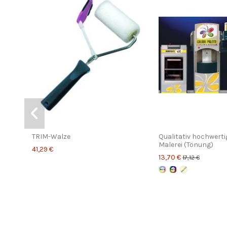
TRIM-Walze
Qualitativ hochwerti
Malerei (Tönung)
41,29 €
13,70 €
17,12 €