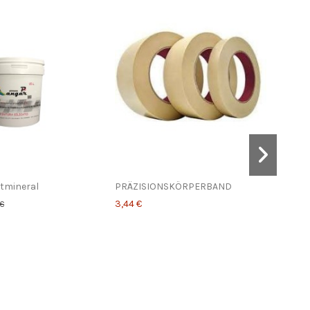
atmineral
PRÄZISIONSKÖRPERBAND
Lack
3,44 €
67,11
 €