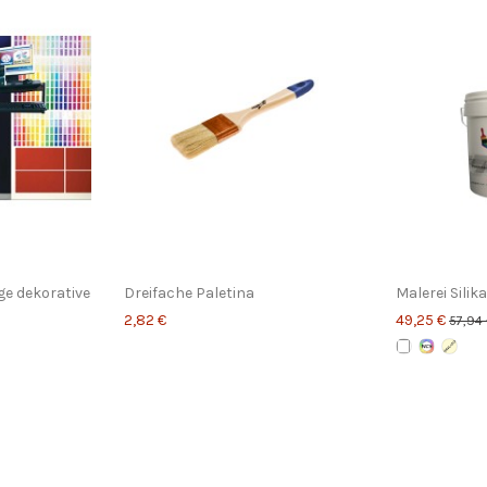
ge dekorative
Dreifache Paletina
Malerei Silik
2,82 €
49,25 €
57,94