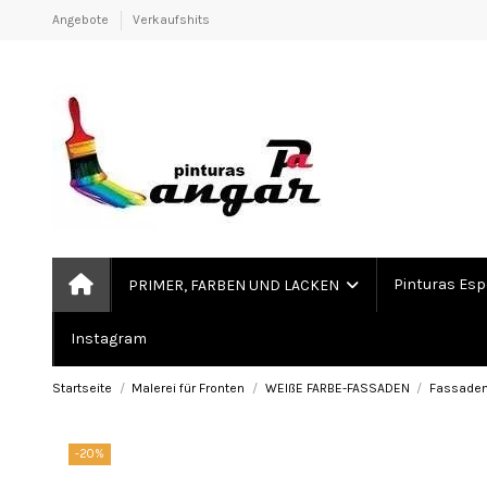
Angebote
Verkaufshits
Pinturas Esp
PRIMER, FARBEN UND LACKEN
Instagram
Startseite
Malerei für Fronten
WEIßE FARBE-FASSADEN
Fassaden
-20%