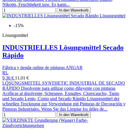
Nikotin, Feuchtigkeit usw. Es kann...
In den Warenkorb
-15%
Lösungsmittel
INDUSTRIELLES Lösungsmittel Secado
Rápido
Fábrica y tienda online de pinturas ANGAR
RL
9,36 €
11,01 €
LÖSUNGSMITTEL SYNTHETIC INDUSTRIAL DE SECADO
RÁPIDO Disolvente para utilizar como diluyente con pinturas
Acrílicas al disolvente, Scheunen, Esmaltes, Clorocaucho, Tanto
und Secado Lento, Como und Secado Rápido Lösungsmittel der
schnellen Trocknung zur Verwendung mit Pinturas de Decoración y
Pinturas Industriales. Wenn Sie das Limpiar los útiles de...
In den Warenkorb