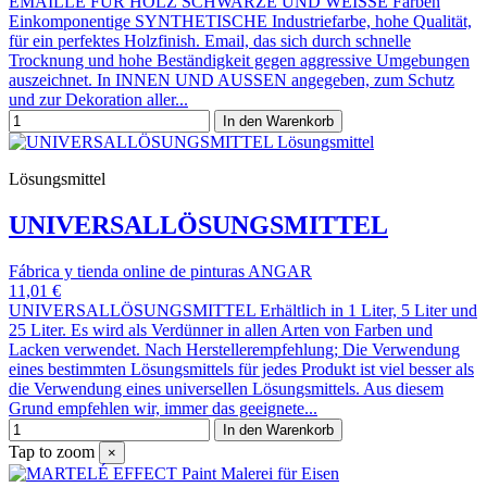
EMAILLE FÜR HOLZ SCHWARZE UND WEISSE Farben
Einkomponentige SYNTHETISCHE Industriefarbe, hohe Qualität,
für ein perfektes Holzfinish. Email, das sich durch schnelle
Trocknung und hohe Beständigkeit gegen aggressive Umgebungen
auszeichnet. In INNEN UND AUSSEN angegeben, zum Schutz
und zur Dekoration aller...
In den Warenkorb
Lösungsmittel
UNIVERSALLÖSUNGSMITTEL
Fábrica y tienda online de pinturas ANGAR
11,01 €
UNIVERSALLÖSUNGSMITTEL Erhältlich in 1 Liter, 5 Liter und
25 Liter. Es wird als Verdünner in allen Arten von Farben und
Lacken verwendet. Nach Herstellerempfehlung; Die Verwendung
eines bestimmten Lösungsmittels für jedes Produkt ist viel besser als
die Verwendung eines universellen Lösungsmittels. Aus diesem
Grund empfehlen wir, immer das geeignete...
In den Warenkorb
Tap to zoom
×