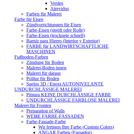
Verdes
Atrevidos
Farben für Malerei
Farbe für Eisen
Zündvorrichtungen für Eisen
Farbe-Eisen (streift oder Rolle)
Farbe-Eisen (trocknete schnell)
Barniz para Hierro (Interior y Exterior)
FARBE für LANDWIRTSCHAFTLICHE
MASCHINEN
Fußboden-Farben
Zündung für Boden
Malerei-Boden innen
Malerei für daraus
Politur für Boden
Suelos 3D / Epoxi AUTONIVELANTE
UNDURCHLÄSSIGE MALEREI
Pintura KEINE DURCHLÄSSIGE FARBE
UNDURCHLÄSSIGE FARBLOSE MALEREI
Malerei für Fronten
Preparation of Walls
WEIßE FARBE-FASSADEN
Farbe-Fassade-Farbe
Wir fertigen Ihre Farbe (Custom Colors)
ANGAR Farben (Fassaden)