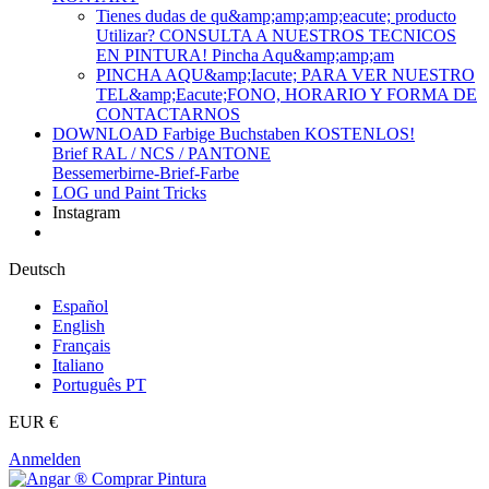
Tienes dudas de qu&amp;amp;amp;eacute; producto
Utilizar? CONSULTA A NUESTROS TECNICOS
EN PINTURA! Pincha Aqu&amp;amp;am
PINCHA AQU&amp;Iacute; PARA VER NUESTRO
TEL&amp;Eacute;FONO, HORARIO Y FORMA DE
CONTACTARNOS
DOWNLOAD Farbige Buchstaben KOSTENLOS!
Brief RAL / NCS / PANTONE
Bessemerbirne-Brief-Farbe
LOG und Paint Tricks
Instagram
Deutsch
Español
English
Français
Italiano
Português PT
EUR €
Anmelden