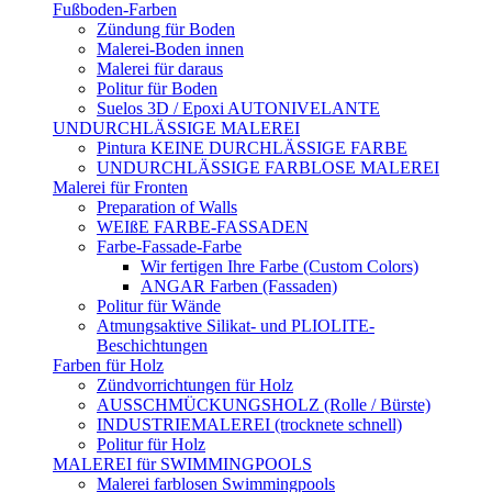
Fußboden-Farben
Zündung für Boden
Malerei-Boden innen
Malerei für daraus
Politur für Boden
Suelos 3D / Epoxi AUTONIVELANTE
UNDURCHLÄSSIGE MALEREI
Pintura KEINE DURCHLÄSSIGE FARBE
UNDURCHLÄSSIGE FARBLOSE MALEREI
Malerei für Fronten
Preparation of Walls
WEIßE FARBE-FASSADEN
Farbe-Fassade-Farbe
Wir fertigen Ihre Farbe (Custom Colors)
ANGAR Farben (Fassaden)
Politur für Wände
Atmungsaktive Silikat- und PLIOLITE-
Beschichtungen
Farben für Holz
Zündvorrichtungen für Holz
AUSSCHMÜCKUNGSHOLZ (Rolle / Bürste)
INDUSTRIEMALEREI (trocknete schnell)
Politur für Holz
MALEREI für SWIMMINGPOOLS
Malerei farblosen Swimmingpools