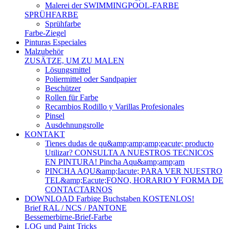
Malerei der SWIMMINGPOOL-FARBE
SPRÜHFARBE
Sprühfarbe
Farbe-Ziegel
Pinturas Especiales
Malzubehör
ZUSÄTZE, UM ZU MALEN
Lösungsmittel
Poliermittel oder Sandpapier
Beschützer
Rollen für Farbe
Recambios Rodillo y Varillas Profesionales
Pinsel
Ausdehnungsrolle
KONTAKT
Tienes dudas de qu&amp;amp;amp;eacute; producto
Utilizar? CONSULTA A NUESTROS TECNICOS
EN PINTURA! Pincha Aqu&amp;amp;am
PINCHA AQU&amp;Iacute; PARA VER NUESTRO
TEL&amp;Eacute;FONO, HORARIO Y FORMA DE
CONTACTARNOS
DOWNLOAD Farbige Buchstaben KOSTENLOS!
Brief RAL / NCS / PANTONE
Bessemerbirne-Brief-Farbe
LOG und Paint Tricks