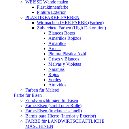
WEISSE Wände malen
Plastikinnenfarbe
Pintura Exterior
PLASTIKFARBE-FARBEN
Wir machen IHRE FARBE (Farben)
Zubereitete Farben (High Dekoration)
Blancos Rotos
Amarillos Rojizos
Amarillos
Arenas
Pintura Plástica Azúl
Grises y Blancos
Malvas y Violetas
Naranjas
Rojos
Verdes
Atrevidos
Farben für Malerei
Farbe für Eisen
Zündvorrichtungen für Eisen
Farbe-Eisen (streift oder Rolle)
Farbe-Eisen (trocknete schnell)
Barniz para Hierro (Interior y Exterior)
FARBE für LANDWIRTSCHAFTLICHE
MASCHINEN