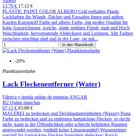
Albero
13,70 €
17,12 €
PLASTIC PAINT COLOR ALBERO Grid enthalten Plastic
Lackfarben für Wände, Dächer und Fassaden Innen und außen.
Kaufen Kunststoff Farbe auf albero Farbe, mit großer Qualität für
hohe Auszeichnung, weiche, glatte seidiges Finish, matt und Hoch
Waschbarkeit, hervorragende Abdeckung und Leistung. Alle Farben
zwischen mischbar sind und in der Lage, sie mit...
In den Warenkorb
-20%
Plastikinnenfarbe
Lack Fleckenentferner (Water)
Fábrica y tienda online de pinturas ANGAR
I02 Quitar manchas
67,11 €
83,88 €
MALEREI zu bedecken und Deckhautunreinheiten (Wasser) Pasta
Farbe zu bedecken und zu entfernen hartnäckige Flecken, es riecht
nicht, kann in der Öffentlichkeit oder schlecht belüfteten Räumen
angewendet werden, (enthält keine Lösungsmittel) Wasserprimer
speziell für hartnäckige Flecken formuliert abdecken: Rauch,