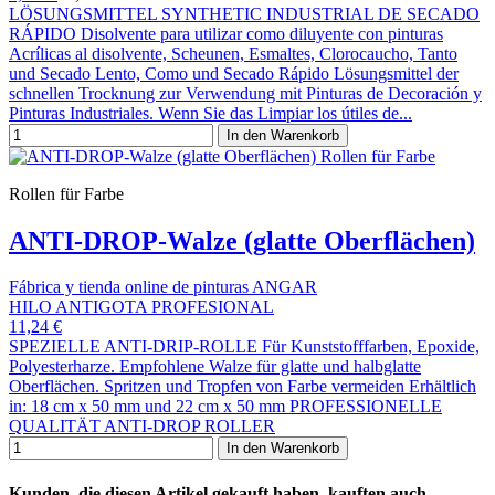
LÖSUNGSMITTEL SYNTHETIC INDUSTRIAL DE SECADO
RÁPIDO Disolvente para utilizar como diluyente con pinturas
Acrílicas al disolvente, Scheunen, Esmaltes, Clorocaucho, Tanto
und Secado Lento, Como und Secado Rápido Lösungsmittel der
schnellen Trocknung zur Verwendung mit Pinturas de Decoración y
Pinturas Industriales. Wenn Sie das Limpiar los útiles de...
In den Warenkorb
Rollen für Farbe
ANTI-DROP-Walze (glatte Oberflächen)
Fábrica y tienda online de pinturas ANGAR
HILO ANTIGOTA PROFESIONAL
11,24 €
SPEZIELLE ANTI-DRIP-ROLLE Für Kunststofffarben, Epoxide,
Polyesterharze. Empfohlene Walze für glatte und halbglatte
Oberflächen. Spritzen und Tropfen von Farbe vermeiden Erhältlich
in: 18 cm x 50 mm und 22 cm x 50 mm PROFESSIONELLE
QUALITÄT ANTI-DROP ROLLER
In den Warenkorb
Kunden, die diesen Artikel gekauft haben, kauften auch ...