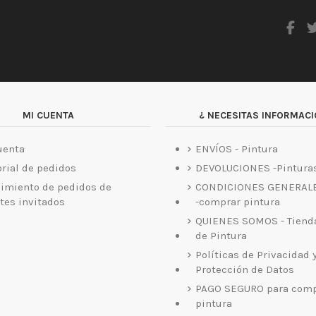
MI CUENTA
¿ NECESITAS INFORMACI
uenta
ENVÍOS - Pintura
orial de pedidos
DEVOLUCIONES -Pinturas
imiento de pedidos de
CONDICIONES GENERAL
ntes invitados
-comprar pintura
QUIENES SOMOS - Tiend
de Pintura
Políticas de Privacidad 
Protección de Datos
PAGO SEGURO para comp
pintura