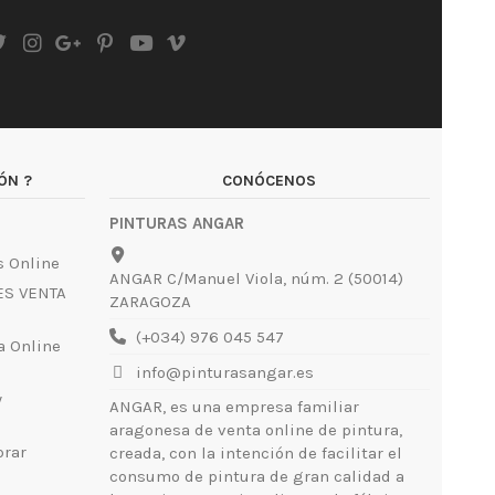
ÓN ?
CONÓCENOS
PINTURAS ANGAR
 Online
ANGAR C/Manuel Viola, núm. 2 (50014)
ES VENTA
ZARAGOZA
(+034) 976 045 547
a Online
info@pinturasangar.es
y
ANGAR, es una empresa familiar
aragonesa de venta online de pintura,
rar
creada, con la intención de facilitar el
consumo de pintura de gran calidad a