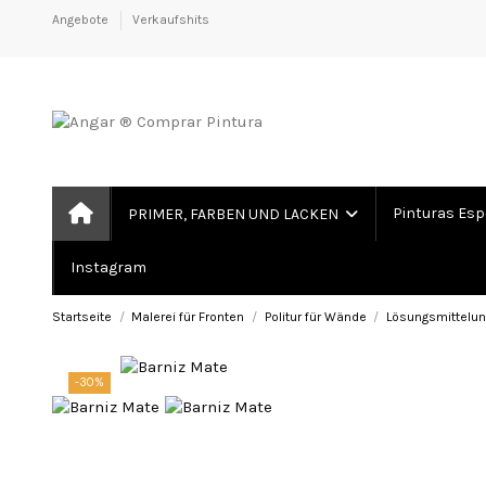
Angebote
Verkaufshits
Pinturas Esp
PRIMER, FARBEN UND LACKEN
Instagram
Startseite
Malerei für Fronten
Politur für Wände
Lösungsmittelun
-30%