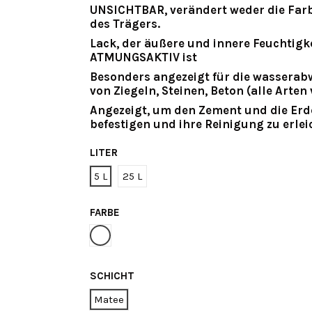
UNSICHTBAR, verändert weder die Far
des Trägers.
Lack,
der äußere und innere Feuchtigke
ATMUNGSAKTIV ist
Besonders angezeigt für
die wasserab
von Ziegeln, Steinen, Beton (alle Arte
Angezeigt, um den Zement und die Erd
befestigen und ihre Reinigung zu erlei
LITER
5 L
25 L
FARBE
durchsichtig
SCHICHT
Matee