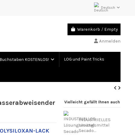
Deutsch
Warenkorb
/
Empty
Anmelden
LOG und Paint Tricks
Buchstaben KOSTENLOS!
asserabweisender
Vielleicht gefällt Ihnen auch
INDUSTRIELLES
Lösungsmittel
OLYSILOXAN-LACK
Secado...