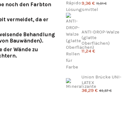
9,36 €
11,01 €
be noch den Farbton
it vermeidet, da er
ANTI-DROP-Walze
weisende Behandlung
(glatte
n von Bauwänden).
Oberflächen)
e der Wände zu
11,24 €
chtern.
Union Brücke UNI-
LATEX
36,29 €
45,37 €