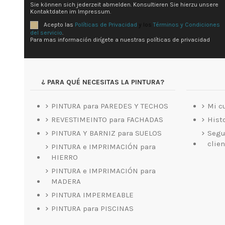
Sie können sich jederzeit abmelden.
Konsultieren Sie hierzu unsere
Kontaktdaten im Impressum.
Acepto las
Políticas de Privacidad
y los
Términos y Condiciones
del servicio
.
Para mas información dirígete a nuestras políticas de privacidad
¿ PARA QUÉ NECESITAS LA PINTURA?
PINTURA para PAREDES Y TECHOS
Mi c
REVESTIMEINTO para FACHADAS
Hist
PINTURA Y BARNIZ para SUELOS
Segu
clie
PINTURA e IMPRIMACIÓN para
HIERRO
PINTURA e IMPRIMACIÓN para
MADERA
PINTURA IMPERMEABLE
PINTURA para PISCINAS