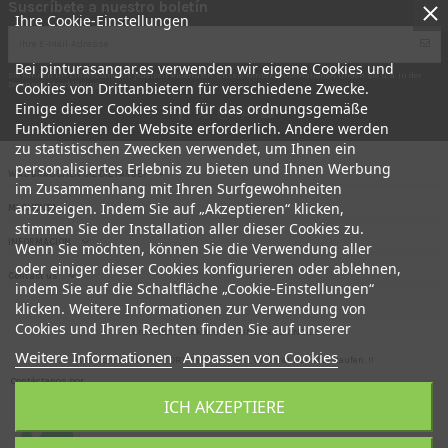
Suscríbete a nuestro boletín
Ihre Cookie-Einstellungen
Bei pinturasangar.es verwenden wir eigene Cookies und
Sie können Ihr Einverständnis jederzeit widerrufen. Unsere Kontaktinformationen finden Sie u. a. in der
Cookies von Drittanbietern für verschiedene Zwecke.
Datenschutzerklärung.
Einige dieser Cookies sind für das ordnungsgemäße
Funktionieren der Website erforderlich. Andere werden
zu statistischen Zwecken verwendet, um Ihnen ein
personalisiertes Erlebnis zu bieten und Ihnen Werbung
WAS BRAUCHEN SIE DIE FARBE?
im Zusammenhang mit Ihren Surfgewohnheiten
anzuzeigen. Indem Sie auf „Akzeptieren“ klicken,
MI CUENTA
stimmen Sie der Installation aller dieser Cookies zu.
INFORMACION
Wenn Sie möchten, können Sie die Verwendung aller
oder einiger dieser Cookies konfigurieren oder ablehnen,
Contact us
indem Sie auf die Schaltfläche „Cookie-Einstellungen“
klicken. Weitere Informationen zur Verwendung von
Cookies und Ihren Rechten finden Sie auf unserer
Ihre Online-Lackiererei.- PINTURAS ANGAR
Weitere Informationen
Anpassen von Cookies
Hier können Sie FACTORY-Farben direkt vor Ihrer Haustür kaufen. !!
Contáctanos por
PROFESSIONELLE QUALITÄT ZUM BESTEN PREIS
aquí
ICH AKZEPTIERE