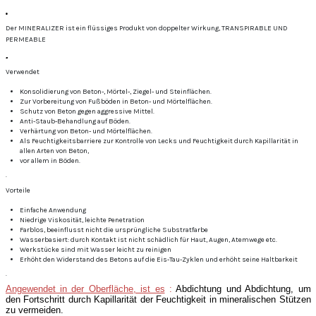
.
Der MINERALIZER ist ein flüssiges Produkt von doppelter Wirkung, TRANSPIRABLE UND
PERMEABLE
.
Verwendet
Konsolidierung von Beton-, Mörtel-, Ziegel- und Steinflächen.
Zur Vorbereitung von Fußböden in Beton- und Mörtelflächen.
Schutz von Beton gegen aggressive Mittel.
Anti-Staub-Behandlung auf Böden.
Verhärtung von Beton- und Mörtelflächen.
Als Feuchtigkeitsbarriere zur Kontrolle von Lecks und Feuchtigkeit durch Kapillarität in
allen Arten von Beton,
vor allem in Böden.
.
Vorteile
Einfache Anwendung
Niedrige Viskosität, leichte Penetration
Farblos, beeinflusst nicht die ursprüngliche Substratfarbe
Wasserbasiert: durch Kontakt ist nicht schädlich für Haut, Augen, Atemwege etc.
Werkstücke sind mit Wasser leicht zu reinigen
Erhöht den Widerstand des Betons auf die Eis-Tau-Zyklen und erhöht seine Haltbarkeit
.
Angewendet in der Oberfläche, ist es
:
Abdichtung und Abdichtung, um
den Fortschritt durch Kapillarität der Feuchtigkeit in mineralischen Stützen
zu vermeiden.