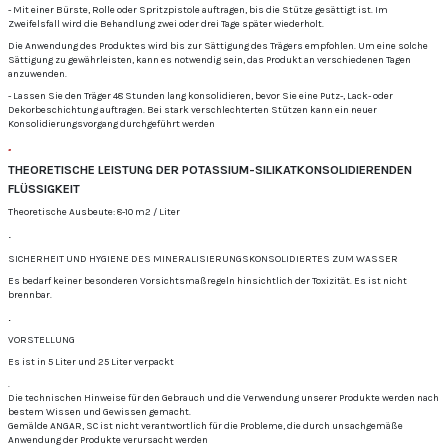
- Mit einer Bürste, Rolle oder Spritzpistole auftragen, bis die Stütze gesättigt ist.
Im
Zweifelsfall wird die Behandlung zwei oder drei Tage später wiederholt.
Die Anwendung des Produktes wird bis zur Sättigung des Trägers empfohlen.
Um eine solche
Sättigung zu gewährleisten, kann es notwendig sein, das Produkt an verschiedenen Tagen
anzuwenden.
- Lassen Sie den Träger 48 Stunden lang konsolidieren, bevor Sie eine Putz-, Lack- oder
Dekorbeschichtung auftragen.
Bei stark verschlechterten Stützen kann ein neuer
Konsolidierungsvorgang durchgeführt werden
.
THEORETISCHE LEISTUNG DER POTASSIUM-SILIKATKONSOLIDIERENDEN
FLÜSSIGKEIT
Theoretische Ausbeute: 8-10 m2 / Liter
.
SICHERHEIT UND HYGIENE DES MINERALISIERUNGSKONSOLIDIERTES ZUM WASSER
Es bedarf keiner besonderen Vorsichtsmaßregeln hinsichtlich der Toxizität.
Es ist nicht
brennbar.
.
VORSTELLUNG
Es ist in 5 Liter und 25 Liter verpackt
.
Die technischen Hinweise für den Gebrauch und die Verwendung unserer Produkte werden nach
bestem Wissen und Gewissen gemacht.
Gemälde ANGAR, SC ist nicht verantwortlich für die Probleme, die durch unsachgemäße
Anwendung der Produkte verursacht werden