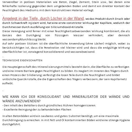
Verwendbar in porösen Materialien wie Beton, Ziegel, Zement, Stein usw., bei denen eine
fehlerhafte Isolierung gegenüber dem umgebenden Boden und damit ein direkter Kontakt der
Feuchtigkeit des Mediums mit dem konstruktiven Material vorliegt.
.
Angelegt in der Tiefe, durch Löcher in der Wand,
wo das Produkt durch Druck oder
durch Schwerkraft injiziert wird, hat eine erste constrictor Wirkung der Kapillare, wodurch der
Durchmesser durch Ausfällung von Siliciumdioxid-Kristalle.
Diese Verengung wird ferner mit einer feuchtigkeitsabweisenden Wirkung kombiniert, die als
Ganzes den Durchgang von flüssigem Wasser verhindert, aber dennoch
wasserdampfdurchlässig bleibt.
Auf sehr porösen Stützen ist die oberflächliche Anwendung (ohne Löcher) möglich, wobei zu
berücksichtigen ist, dass die Penetration viel kleiner wird und dass die endgültige Wirkung
oberflächlicher ist, vorwiegend konsolidierend und wasserabweisend.
.
TECHNISCHE EIGENSCHAFTEN
Die Haupteigenschaft des Mineralisierungsmittels besteht darin, die Oberfläche zu verfestigen
und eine innere Barriere gegen Feuchtigkeit zu bilden.
Es reagiert im Inneren des Trägers durch
einen Prozess der Silidierung, verfestigt die losen Teile durch die Feuchtigkeit und bildet
unlösliche Quarzkristalle, die die Eigenschaften des Trägers verbessern, der sein Kapillarnetz
aufhebt.
.
WIE KANN ICH DER KONSOLIDANT UND MINERALISATOR DER WÄNDE UND
WÄNDE ANZUWENDEN?
- Den Inhalt des Behälters durch gründliches Rühren homogenisieren.
- Exzellente Reinigung der zu behandelnden Flächen
In alten Betonböden wird ein sauberes und gutes Substrat benötigt, um eine maximale
Durchdringung zu erreichen.
In mit Fett und Öl kontaminierten Böden wird eine strenge Hygiene
durchgeführt.