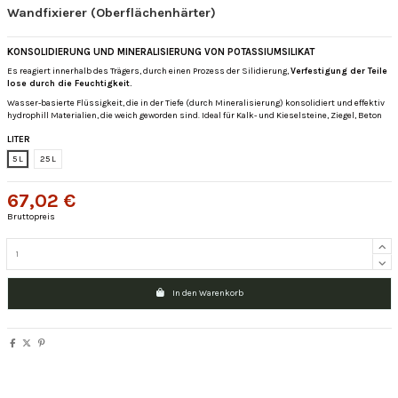
Wandfixierer (Oberflächenhärter)
KONSOLIDIERUNG UND MINERALISIERUNG VON POTASSIUMSILIKAT
Es reagiert innerhalb des Trägers, durch einen Prozess der Silidierung,
Verfestigung der Teile
lose durch die Feuchtigkeit.
Wasser-basierte Flüssigkeit, die in der Tiefe (durch Mineralisierung) konsolidiert und effektiv
hydrophill Materialien, die weich geworden sind.
Ideal für Kalk- und Kieselsteine, Ziegel, Beton
LITER
5 L
25 L
67,02 €
Bruttopreis
In den Warenkorb