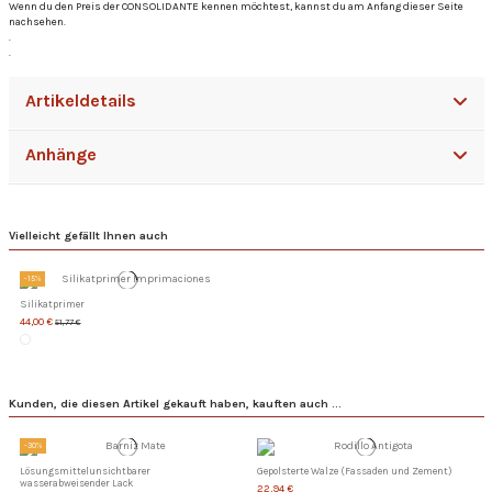
Wenn du den Preis der CONSOLIDANTE kennen möchtest, kannst du am Anfang dieser Seite
nachsehen.
.
.
Artikeldetails
Anhänge
Vielleicht gefällt Ihnen auch
-15%
Silikatprimer
44,00 €
51,77 €
Kunden, die diesen Artikel gekauft haben, kauften auch ...
-30%
Lösungsmittelunsichtbarer
Gepolsterte Walze (Fassaden und Zement)
wasserabweisender Lack
22,94 €