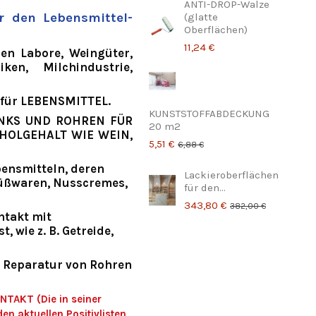
ANTI-DROP-Walze
r den Lebensmittel-
(glatte
Oberflächen)
11,24 €
den
Labore, Weingüter,
iken, Milchindustrie,
für LEBENSMITTEL.
KUNSTSTOFFABDECKUNG
NKS UND ROHREN FÜR
20 m2
HOLGEHALT WIE WEIN,
5,51 €
6,88 €
bensmitteln, deren
Lackieroberflächen
. Süßwaren, Nusscremes,
für den...
343,80 €
382,00 €
ntakt mit
, wie z. B. Getreide,
e Reparatur von Rohren
TAKT (Die in seiner
en aktuellen Positivlisten