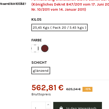
(Königliches Dekret 847/2011 vom 17. Juni 2
Nr. 10/2011 vom 14. Januar 2011)
KILOS
25,45 Kgs ( Pack 20 / 5.45 kgs )
FARBE
Weiße
rostig-reds
SCHICHT
glänzend
562,81 €
625,34 €
-10%
Bruttopreis
In den Warenkorb