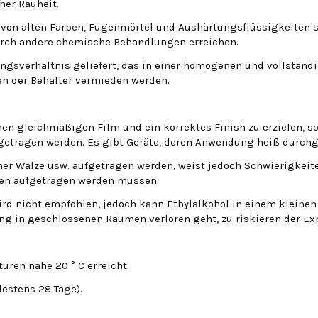
her Rauheit.
i von alten Farben, Fugenmörtel und Aushärtungsflüssigkeiten s
urch andere chemische Behandlungen erreichen.
gsverhältnis geliefert, das in einer homogenen und vollständ
n der Behälter vermieden werden.
nen gleichmäßigen Film und ein korrektes Finish zu erzielen, s
getragen werden.
Es gibt Geräte, deren Anwendung heiß durchg
einer Walze usw. aufgetragen werden, weist jedoch Schwierigkei
ten aufgetragen werden müssen.
ird nicht empfohlen, jedoch kann Ethylalkohol in einem klein
ng in geschlossenen Räumen verloren geht, zu riskieren der Ex
uren nahe 20 ° C erreicht.
estens 28 Tage).