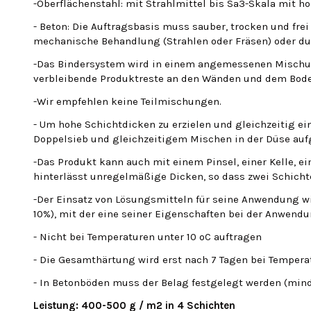
-Oberflächenstahl: mit Strahlmittel bis Sa3-Skala mit ho
- Beton: Die Auftragsbasis muss sauber, trocken und fre
mechanische Behandlung (Strahlen oder Fräsen) oder d
-Das Bindersystem wird in einem angemessenen Mischun
verbleibende Produktreste an den Wänden und dem Bode
-Wir empfehlen keine Teilmischungen.
- Um hohe Schichtdicken zu erzielen und gleichzeitig ei
Doppelsieb und gleichzeitigem Mischen in der Düse auf
-Das Produkt kann auch mit einem Pinsel, einer Kelle, 
hinterlässt unregelmäßige Dicken, so dass zwei Schich
-Der Einsatz von Lösungsmitteln für seine Anwendung w
10%), mit der eine seiner Eigenschaften bei der Anwendu
- Nicht bei Temperaturen unter 10 ºC auftragen
- Die Gesamthärtung wird erst nach 7 Tagen bei Temperat
- In Betonböden muss der Belag festgelegt werden (mind
Leistung: 400-500 g / m2 in 4 Schichten