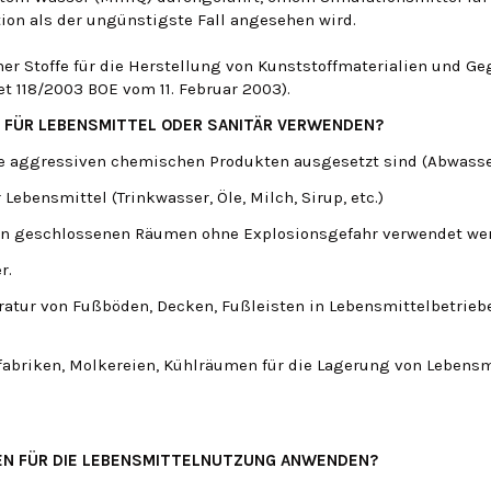
ion als der ungünstigste Fall angesehen wird.
ener Stoffe für die Herstellung von Kunststoffmaterialien und 
 118/2003 BOE vom 11. Februar 2003).
N FÜR LEBENSMITTEL ODER SANITÄR VERWENDEN?
ie aggressiven chemischen Produkten ausgesetzt sind (Abwasser
bensmittel (Trinkwasser, Öle, Milch, Sirup, etc.)
in geschlossenen Räumen ohne Explosionsgefahr verwendet we
r.
atur von Fußböden, Decken, Fußleisten in Lebensmittelbetrieb
abriken, Molkereien, Kühlräumen für die Lagerung von Lebensmit
TEN FÜR DIE LEBENSMITTELNUTZUNG ANWENDEN?