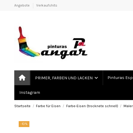
Angebote
Verkaufshits
Pinturas Esp
PRIMER, FARBEN UND LACKEN
Instagram
Startseite
Farbe für Eisen
Farbe-Eisen (trocknete schnell)
Maler
-10%