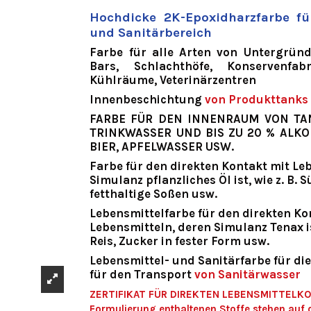
Hochdicke 2K-Epoxidharzfarbe fü
und Sanitärbereich
Farbe für
alle Arten von Untergrün
Bars, Schlachthöfe, Konservenfabr
Kühlräume, Veterinärzentren
Innenbeschichtung
von Produkttanks
FARBE FÜR DEN INNENRAUM VON TA
TRINKWASSER UND BIS ZU 20 % ALKO
BIER, APFELWASSER USW.
Farbe für den direkten Kontakt mit Le
Simulanz pflanzliches Öl ist, wie z. B
fetthaltige Soßen usw.
Lebensmittelfarbe für den direkten Ko
Lebensmitteln, deren Simulanz Tenax ist
Reis, Zucker in fester Form usw.
Lebensmittel- und Sanitärfarbe für di
für den Transport
von
Sanitärwasser
ZERTIFIKAT FÜR DIREKTEN LEBENSMITTELKON
Formulierung enthaltenen Stoffe stehen auf d