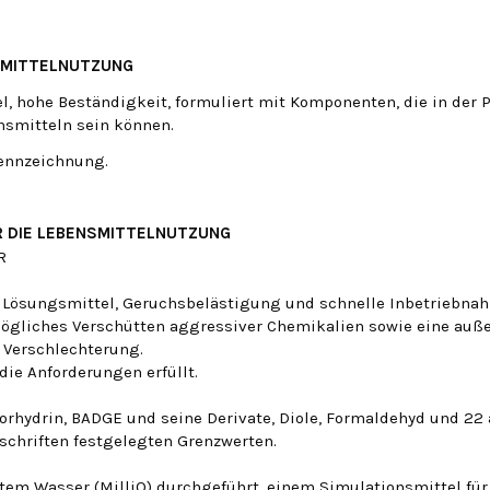
SMITTELNUTZUNG
 hohe Beständigkeit, formuliert mit Komponenten, die in der 
ensmitteln sein können.
Kennzeichnung.
R DIE LEBENSMITTELNUTZUNG
ne Lösungsmittel, Geruchsbelästigung und schnelle Inbetriebnah
 mögliches Verschütten aggressiver Chemikalien sowie eine au
e Verschlechterung.
die Anforderungen erfüllt.
hlorhydrin, BADGE und seine Derivate, Diole, Formaldehyd und 22
schriften festgelegten Grenzwerten.
ertem Wasser (MilliQ) durchgeführt, einem Simulationsmittel für