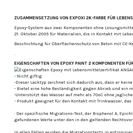
ZUSAMMENSETZUNG VON EXPOXI 2K-FARBE FÜR LEBEN
Epoxy-System aus zwei Komponenten ohne Lösungsmittel,
21. Oktober 2005 für Materialien, die in Kontakt mit Leb
Beschichtung für Oberflächenschutz von Beton mit CE-
.
EIGENSCHAFTEN VON EPOXY PAINT 2 KOMPONENTEN FÜ
- Nicht giftig
-Dieser Lacktyp zeichnet sich dadurch aus, dass er kei
- Bietet eine hohe Beständigkeit gegen Abrieb und ein
-Unterstützt das Wasser auf mehr als 70ºC ohne jeglich
- Produkt geeignet für den Kontakt mit Trinkwasser, das 
· Der spezifische Migrations-Test, der Bisphenol A, Epic
gefundenen Werte unter den in den geltenden Rechtsvor
In allen Fällen wurden die Migrationstests in entionisi