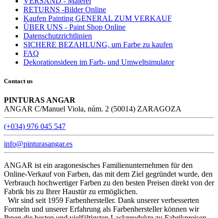
VERSAND - Malerei
RETURNS -Bilder Online
Kaufen Painting GENERAL ZUM VERKAUF
ÜBER UNS - Paint Shop Online
Datenschutzrichtlinien
SICHERE BEZAHLUNG, um Farbe zu kaufen
FAQ
Dekorationsideen im Farb- und Umweltsimulator
Contact us
PINTURAS ANGAR
ANGAR C/Manuel Viola, núm. 2 (50014) ZARAGOZA
(+034) 976 045 547
info@pinturasangar.es
ANGAR ist ein aragonesisches Familienunternehmen für den
Online-Verkauf von Farben, das mit dem Ziel gegründet wurde, den
Verbrauch hochwertiger Farben zu den besten Preisen direkt von der
Fabrik bis zu Ihrer Haustür zu ermöglichen.
Wir sind seit 1959 Farbenhersteller. Dank unserer verbesserten
Formeln und unserer Erfahrung als Farbenhersteller können wir
Ihnen die besten und vielfältigsten Lackprodukte zu Fabrikpreisen