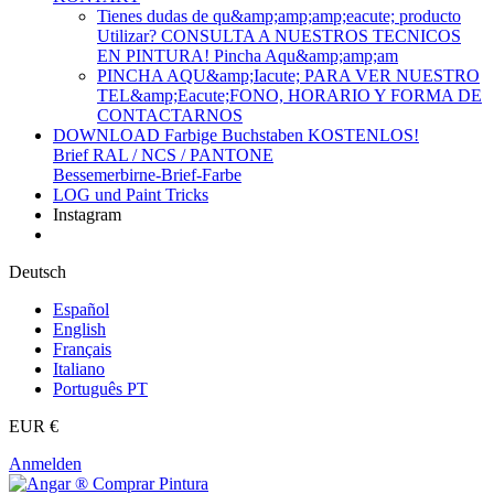
Tienes dudas de qu&amp;amp;amp;eacute; producto
Utilizar? CONSULTA A NUESTROS TECNICOS
EN PINTURA! Pincha Aqu&amp;amp;am
PINCHA AQU&amp;Iacute; PARA VER NUESTRO
TEL&amp;Eacute;FONO, HORARIO Y FORMA DE
CONTACTARNOS
DOWNLOAD Farbige Buchstaben KOSTENLOS!
Brief RAL / NCS / PANTONE
Bessemerbirne-Brief-Farbe
LOG und Paint Tricks
Instagram
Deutsch
Español
English
Français
Italiano
Português PT
EUR €
Anmelden