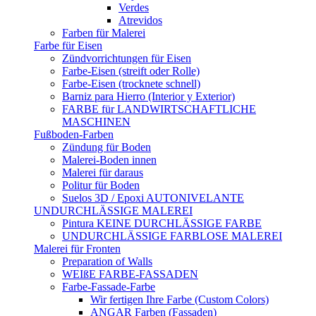
Verdes
Atrevidos
Farben für Malerei
Farbe für Eisen
Zündvorrichtungen für Eisen
Farbe-Eisen (streift oder Rolle)
Farbe-Eisen (trocknete schnell)
Barniz para Hierro (Interior y Exterior)
FARBE für LANDWIRTSCHAFTLICHE
MASCHINEN
Fußboden-Farben
Zündung für Boden
Malerei-Boden innen
Malerei für daraus
Politur für Boden
Suelos 3D / Epoxi AUTONIVELANTE
UNDURCHLÄSSIGE MALEREI
Pintura KEINE DURCHLÄSSIGE FARBE
UNDURCHLÄSSIGE FARBLOSE MALEREI
Malerei für Fronten
Preparation of Walls
WEIßE FARBE-FASSADEN
Farbe-Fassade-Farbe
Wir fertigen Ihre Farbe (Custom Colors)
ANGAR Farben (Fassaden)