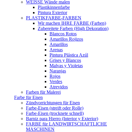
WEISSE Wände malen
Plastikinnenfarbe
Pintura Exterior
PLASTIKFARBE-FARBEN
Wir machen IHRE FARBE (Farben)
Zubereitete Farben (High Dekoration)
Blancos Rotos
Amarillos Rojizos
Amarillos
Arenas
Pintura Plástica Azúl
Grises y Blancos
Malvas y Violetas
Naranjas
Rojos
Verdes
Atrevidos
Farben für Malerei
Farbe für Eisen
Zündvorrichtungen für Eisen
Farbe-Eisen (streift oder Rolle)
Farbe-Eisen (trocknete schnell)
Barniz para Hierro (Interior y Exterior)
FARBE für LANDWIRTSCHAFTLICHE
MASCHINEN