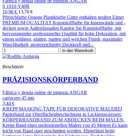
Fábrica y tienda online de pinturas ANGAR
S 1010-Y40R
10,96 €
13,70 €
Pfirsichfarbe Orange Plastikfarbe Gitter enthalten großen Eimer
PREMIUM QUALITÄT Kunststofffarbe für Innenwände und -
decken sowie Außenfassaden Kaufen Sie Kunststofffarbe, mit
hervorragender professioneller Qualität für hohe Dekoration, mit
einem seidigen, glatten, matten und weichen Finish, maximaler
Waschbarkeit, ausgezeichneter Deckkraft und...
In den Warenkorb
Beschützer
PRÄZISIONSKÖRPERBAND
Fábrica y tienda online de pinturas ANGAR
carrocero 45 mts
3,44 €
KREPP MASKING TAPE FÜR DEKORATIVE MALEREI
Papierband zur Oberflächenbeschichtung in Lackierprozessen.
KÖRPERBANDBAND ZUM ABDECKEN BEIM MALEN.
Krepp Band eines professionellen Malers von 45 Metern Es kann
leicht von Hand quer geschnitten werden. Hinterlässt beim