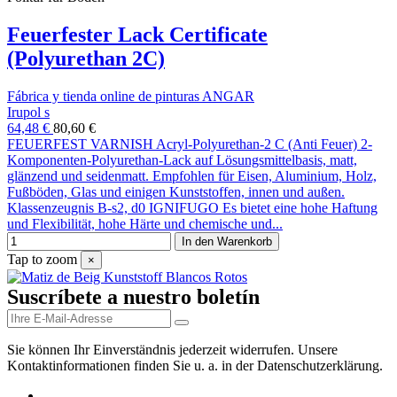
Feuerfester Lack Certificate
(Polyurethan 2C)
Fábrica y tienda online de pinturas ANGAR
Irupol s
64,48 €
80,60 €
FEUERFEST VARNISH Acryl-Polyurethan-2 C (Anti Feuer) 2-
Komponenten-Polyurethan-Lack auf Lösungsmittelbasis, matt,
glänzend und seidenmatt. Empfohlen für Eisen, Aluminium, Holz,
Fußböden, Glas und einigen Kunststoffen, innen und außen.
Klassenzeugnis B-s2, d0 IGNIFUGO Es bietet eine hohe Haftung
und Flexibilität, hohe Härte und chemische und...
In den Warenkorb
Tap to zoom
×
Suscríbete a nuestro boletín
Sie können Ihr Einverständnis jederzeit widerrufen. Unsere
Kontaktinformationen finden Sie u. a. in der Datenschutzerklärung.