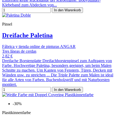
Entfernen keine Rückstände der Klebemasse. Bodybuilder-
Klebeband zum Abdecken von...
In den Warenkorb
Pinsel
Dreifache Paletina
Fábrica y tienda online de pinturas ANGAR
Tres líneas de cerdas
2,82 €
Dreifache Borstenplatte Dreifachborstenpinsel zum Auftragen von
Farbe. Hochwertige Paletina, besonders geeignet, um beim Malen
Schnitte zu machen. Um Kanten von Fenstern, Türen, Decken mit
Wänden usw. zu streichen ... Die Triple Palette zum Malen ist ideal
für alle Arten von Farben. Buchenholzgriff und mit Naturborsten
montiert.
In den Warenkorb
-30%
Plastikinnenfarbe