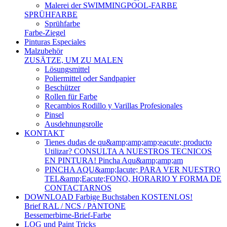
Malerei der SWIMMINGPOOL-FARBE
SPRÜHFARBE
Sprühfarbe
Farbe-Ziegel
Pinturas Especiales
Malzubehör
ZUSÄTZE, UM ZU MALEN
Lösungsmittel
Poliermittel oder Sandpapier
Beschützer
Rollen für Farbe
Recambios Rodillo y Varillas Profesionales
Pinsel
Ausdehnungsrolle
KONTAKT
Tienes dudas de qu&amp;amp;amp;eacute; producto
Utilizar? CONSULTA A NUESTROS TECNICOS
EN PINTURA! Pincha Aqu&amp;amp;am
PINCHA AQU&amp;Iacute; PARA VER NUESTRO
TEL&amp;Eacute;FONO, HORARIO Y FORMA DE
CONTACTARNOS
DOWNLOAD Farbige Buchstaben KOSTENLOS!
Brief RAL / NCS / PANTONE
Bessemerbirne-Brief-Farbe
LOG und Paint Tricks