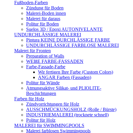
Fußboden-Farben
Zündung für Boden
Malerei-Boden innen
Malerei für daraus
Politur für Boden
Suelos 3D / Epoxi AUTONIVELANTE
UNDURCHLÄSSIGE MALEREI
Pintura KEINE DURCHLÄSSIGE FARBE
UNDURCHLÄSSIGE FARBLOSE MALEREI
Malerei für Fronten
Preparation of Walls
WEIßE FARBE-FASSADEN
Farbe-Fassade-Farbe
Wir fertigen Ihre Farbe (Custom Colors)
ANGAR Farben (Fassaden)
Politur für Wände
Atmungsaktive Silikat- und PLIOLITE-
Beschichtungen
Farben für Holz
Zündvorrichtungen für Holz
AUSSCHMÜCKUNGSHOLZ (Rolle / Bürste)
INDUSTRIEMALEREI (trocknete schnell)
Politur für Holz
MALEREI für SWIMMINGPOOLS
Malerei farblosen Swimmingpools