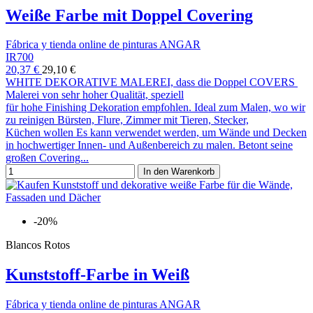
Weiße Farbe mit Doppel Covering
Fábrica y tienda online de pinturas ANGAR
IR700
20,37 €
29,10 €
WHITE DEKORATIVE MALEREI, dass die Doppel COVERS
Malerei von sehr hoher Qualität, speziell
für hohe Finishing Dekoration empfohlen. Ideal zum Malen, wo wir
zu reinigen Bürsten, Flure, Zimmer mit Tieren, Stecker,
Küchen wollen Es kann verwendet werden, um Wände und Decken
in hochwertiger Innen- und Außenbereich zu malen. Betont seine
großen Covering...
In den Warenkorb
-20%
Blancos Rotos
Kunststoff-Farbe in Weiß
Fábrica y tienda online de pinturas ANGAR