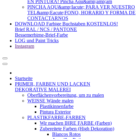
EN PINTURA! Pincha Aqu&amp;amp;am
PINCHA AQU&amp;Iacute; PARA VER NUESTRO
TEL&amp;Eacute;FONO, HORARIO Y FORMA DE
CONTACTARNOS
DOWNLOAD Farbige Buchstaben KOSTENLOS!
Brief RAL / NCS / PANTONE
Bessemerbirne-Brief-Farbe
LOG und Paint Tricks
Instagram
Startseite
PRIMER, FARBEN UND LACKEN
DEKORATIVE MALEREI
Oberflächenvorbereitung, um zu malen
WEISSE Wände malen
Plastikinnenfarbe
Pintura Exterior
PLASTIKFARBE-FARBEN
Wir machen IHRE FARBE (Farben)
Zubereitete Farben (High Dekoration)
Blancos Rotos