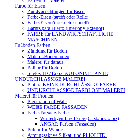
Farben für Malerei
Farbe für Eisen
Zündvorrichtungen für Eisen
Farbe-Eisen (streift oder Rolle)
Farbe-Eisen (trocknete schnell)
Barniz para Hierro (Interior y Exterior)
FARBE für LANDWIRTSCHAFTLICHE
MASCHINEN
Fußboden-Farben
Zündung für Boden
Malerei-Boden innen
Malerei für daraus
Politur für Boden
Suelos 3D / Epoxi AUTONIVELANTE
UNDURCHLÄSSIGE MALEREI
Pintura KEINE DURCHLÄSSIGE FARBE
UNDURCHLÄSSIGE FARBLOSE MALEREI
Malerei für Fronten
Preparation of Walls
WEIßE FARBE-FASSADEN
Farbe-Fassade-Farbe
Wir fertigen Ihre Farbe (Custom Colors)
ANGAR Farben (Fassaden)
Politur für Wände
Atmungsaktive Silikat- und PLIOLITE-