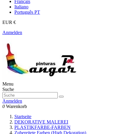
Français
Italiano
Português PT
EUR €
Anmelden
Menu
Suche
Anmelden
0
Warenkorb
Startseite
DEKORATIVE MALEREI
PLASTIKFARBE-FARBEN
Zubereitete Farben (High Dekoration)