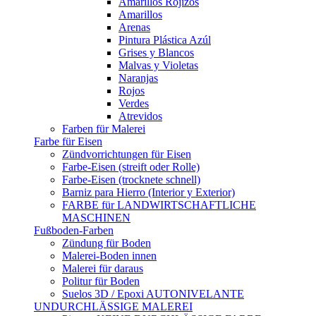
Amarillos Rojizos
Amarillos
Arenas
Pintura Plástica Azúl
Grises y Blancos
Malvas y Violetas
Naranjas
Rojos
Verdes
Atrevidos
Farben für Malerei
Farbe für Eisen
Zündvorrichtungen für Eisen
Farbe-Eisen (streift oder Rolle)
Farbe-Eisen (trocknete schnell)
Barniz para Hierro (Interior y Exterior)
FARBE für LANDWIRTSCHAFTLICHE
MASCHINEN
Fußboden-Farben
Zündung für Boden
Malerei-Boden innen
Malerei für daraus
Politur für Boden
Suelos 3D / Epoxi AUTONIVELANTE
UNDURCHLÄSSIGE MALEREI