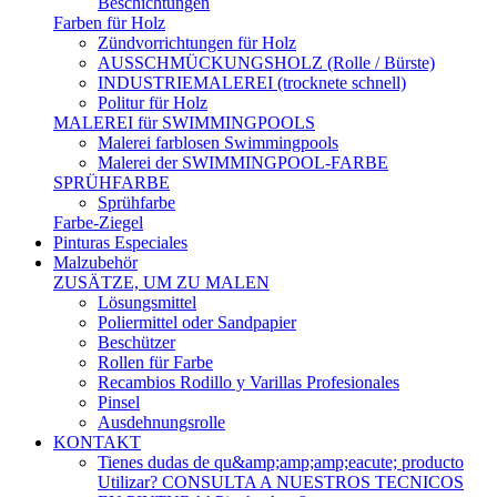
Beschichtungen
Farben für Holz
Zündvorrichtungen für Holz
AUSSCHMÜCKUNGSHOLZ (Rolle / Bürste)
INDUSTRIEMALEREI (trocknete schnell)
Politur für Holz
MALEREI für SWIMMINGPOOLS
Malerei farblosen Swimmingpools
Malerei der SWIMMINGPOOL-FARBE
SPRÜHFARBE
Sprühfarbe
Farbe-Ziegel
Pinturas Especiales
Malzubehör
ZUSÄTZE, UM ZU MALEN
Lösungsmittel
Poliermittel oder Sandpapier
Beschützer
Rollen für Farbe
Recambios Rodillo y Varillas Profesionales
Pinsel
Ausdehnungsrolle
KONTAKT
Tienes dudas de qu&amp;amp;amp;eacute; producto
Utilizar? CONSULTA A NUESTROS TECNICOS