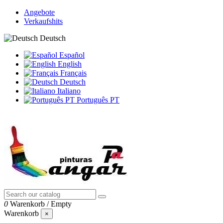
Angebote
Verkaufshits
Deutsch
Español
English
Français
Deutsch
Italiano
Português PT
0
Warenkorb
/
Empty
Warenkorb
×