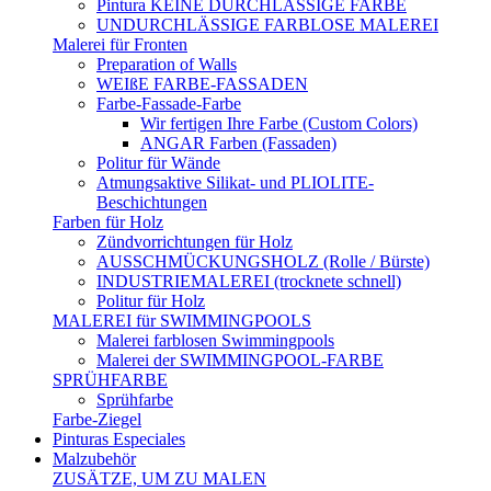
Pintura KEINE DURCHLÄSSIGE FARBE
UNDURCHLÄSSIGE FARBLOSE MALEREI
Malerei für Fronten
Preparation of Walls
WEIßE FARBE-FASSADEN
Farbe-Fassade-Farbe
Wir fertigen Ihre Farbe (Custom Colors)
ANGAR Farben (Fassaden)
Politur für Wände
Atmungsaktive Silikat- und PLIOLITE-
Beschichtungen
Farben für Holz
Zündvorrichtungen für Holz
AUSSCHMÜCKUNGSHOLZ (Rolle / Bürste)
INDUSTRIEMALEREI (trocknete schnell)
Politur für Holz
MALEREI für SWIMMINGPOOLS
Malerei farblosen Swimmingpools
Malerei der SWIMMINGPOOL-FARBE
SPRÜHFARBE
Sprühfarbe
Farbe-Ziegel
Pinturas Especiales
Malzubehör
ZUSÄTZE, UM ZU MALEN