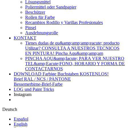
Lösungsmittel
Poliermittel oder Sandpapier
Beschützer
Rollen für Farbe
Recambios Rodillo y Varillas Profesionales
Pinsel
Ausdehnungsrolle
KONTAKT
Tienes dudas de qu&amp;amp;amp;eacute; producto
Utilizar? CONSULTA A NUESTROS TECNICOS
EN PINTURA! Pincha Aqu&amp;amp;am
PINCHA AQU&amp;Iacute; PARA VER NUESTRO
TEL&amp;Eacute;FONO, HORARIO Y FORMA DE
CONTACTARNOS
DOWNLOAD Farbige Buchstaben KOSTENLOS!
Brief RAL / NCS / PANTONE
Bessemerbirne-Brief-Farbe
LOG und Paint Tricks
Instagram
Deutsch
Español
English