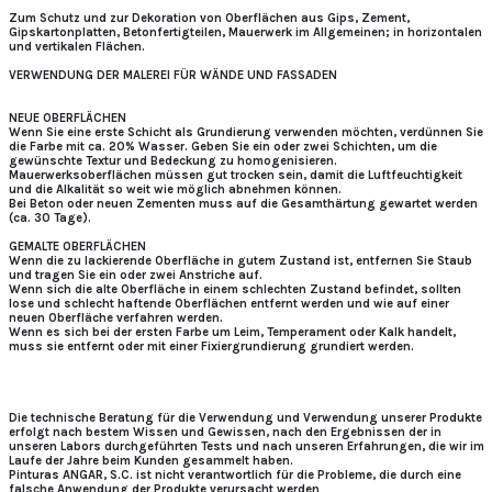
Zum Schutz und zur Dekoration von Oberflächen aus Gips, Zement,
Gipskartonplatten, Betonfertigteilen, Mauerwerk im Allgemeinen; in horizontalen
und vertikalen Flächen.
VERWENDUNG DER MALEREI FÜR WÄNDE UND FASSADEN
NEUE OBERFLÄCHEN
Wenn Sie eine erste Schicht als Grundierung verwenden möchten, verdünnen Sie
die Farbe mit ca. 20% Wasser. Geben Sie ein oder zwei Schichten, um die
gewünschte Textur und Bedeckung zu homogenisieren.
Mauerwerksoberflächen müssen gut trocken sein, damit die Luftfeuchtigkeit
und die Alkalität so weit wie möglich abnehmen können.
Bei Beton oder neuen Zementen muss auf die Gesamthärtung gewartet werden
(ca. 30 Tage).
GEMALTE OBERFLÄCHEN
Wenn die zu lackierende Oberfläche in gutem Zustand ist, entfernen Sie Staub
und tragen Sie ein oder zwei Anstriche auf.
Wenn sich die alte Oberfläche in einem schlechten Zustand befindet, sollten
lose und schlecht haftende Oberflächen entfernt werden und wie auf einer
neuen Oberfläche verfahren werden.
Wenn es sich bei der ersten Farbe um Leim, Temperament oder Kalk handelt,
muss sie entfernt oder mit einer Fixiergrundierung grundiert werden.
Die technische Beratung für die Verwendung und Verwendung unserer Produkte
erfolgt nach bestem Wissen und Gewissen, nach den Ergebnissen der in
unseren Labors durchgeführten Tests und nach unseren Erfahrungen, die wir im
Laufe der Jahre beim Kunden gesammelt haben.
Pinturas ANGAR, S.C. ist nicht verantwortlich für die Probleme, die durch eine
falsche Anwendung der Produkte verursacht werden