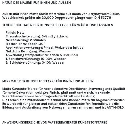
NATUR DER MALEREI FÜR INNEN UND AUSSEN
Außen und innen matte Kunststofffarbe auf Basis von Acrylstyrolemulsion.
Waschbarkeit größer als 20.000 Doppeldurchgänge nach DIN 53778
TECHNISCHE DATEN DER KUNSTSTOFFFARBE FÜR WÄNDE UND FASSADEN
Finish: Matt
Theoretische Leistung: 5-8 m2 / Schicht
Neulackierung: 2 Stunden
Trocken anzufassen: 30´
Applikationswerkzeuge: Pinsel, Walze oder luftlos
Nützliche Reinigung: Wasser
Anwendungstemperatur zwischen 5 und 35ºC
1. Schichtverdünnung: 10-20% Wasser
2. Schichtverdünnung: 0-10% Wasser
MERKMALE DER KUNSTSTOFFFARBE FÜR INNEN UND AUSSEN
Matte Kunststofffarbe für hochdekorative Oberflächen, hervorragende Qualität
für hohe Dekoration, seidiges Finish, glatt matt und weich, maximale
Waschbarkeit sowie hervorragende Deckkraft und Leistung.
Die Farben sind miteinander mischbar und können mit Weiß abgesenkt werden.
Es wurde mit fungiziden und bakteriziden Zusatzstoffen formuliert, die die
Bildung und Ausbreitung von Mykoorganismen verhindern, und ist ANTI-MOLD.
ANWENDUNGSBEREICHE VON WASSERBASIERTER KUNSTSTOFFFARBE