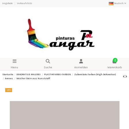
Angebote
Verkaufshits
Deutsch
0
Menu
Suche
Anmelden
Warenkorb
Startseite
DEKORATIVE MALEREI
PLASTIKFARBE-FARBEN
Zubereitete Farben (High Dekoration)
Arenas
Weicher Stein aus Kunststoff
-20%