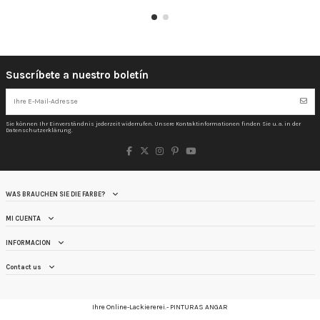
Suscríbete a nuestro boletín
Sie können Ihr Einverständnis jederzeit widerrufen. Unsere Kontaktinformationen finden Sie u. a. in der
Datenschutzerklärung.
WAS BRAUCHEN SIE DIE FARBE?
MI CUENTA
INFORMACION
Contact us
Ihre Online-Lackiererei.- PINTURAS ANGAR