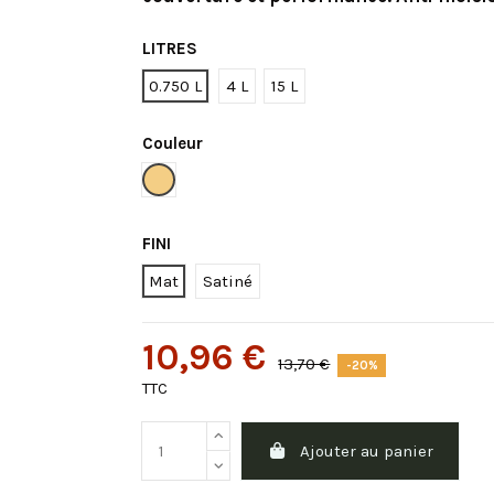
LITRES
0.750 L
4 L
15 L
Couleur
Jaune naturel
FINI
Mat
Satiné
10,96 €
13,70 €
-20%
TTC
Ajouter au panier