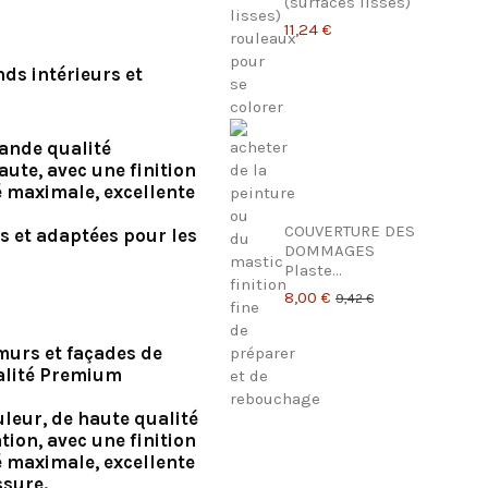
(surfaces lisses)
11,24 €
ds intérieurs et
rande qualité
ute, avec une finition
té maximale, excellente
COUVERTURE DES
s et adaptées pour les
DOMMAGES
Plaste...
8,00 €
9,42 €
urs et façades de
ualité Premium
uleur, de haute qualité
ion, avec une finition
té maximale, excellente
ssure.