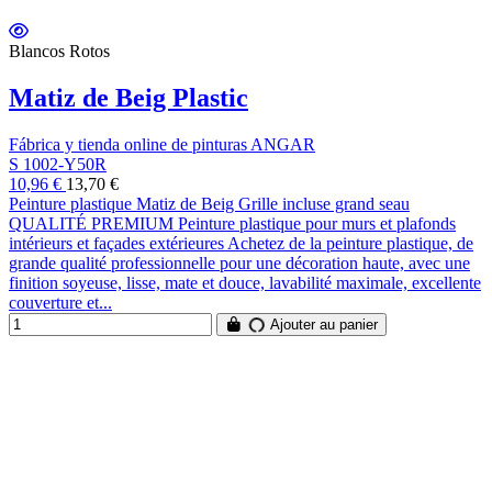
Blancos Rotos
Matiz de Beig Plastic
Fábrica y tienda online de pinturas ANGAR
S 1002-Y50R
10,96 €
13,70 €
Peinture plastique Matiz de Beig Grille incluse grand seau
QUALITÉ PREMIUM Peinture plastique pour murs et plafonds
intérieurs et façades extérieures Achetez de la peinture plastique, de
grande qualité professionnelle pour une décoration haute, avec une
finition soyeuse, lisse, mate et douce, lavabilité maximale, excellente
couverture et...
Ajouter au panier