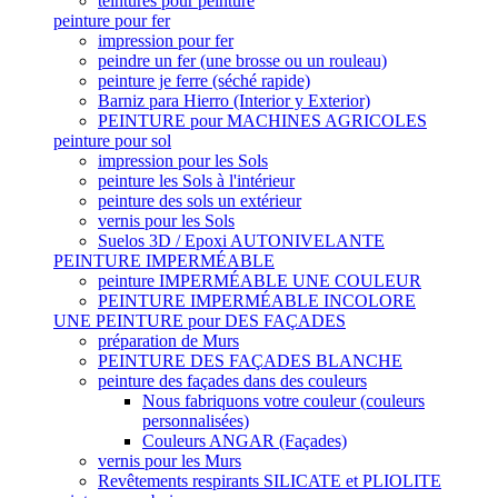
teintures pour peinture
peinture pour fer
impression pour fer
peindre un fer (une brosse ou un rouleau)
peinture je ferre (séché rapide)
Barniz para Hierro (Interior y Exterior)
PEINTURE pour MACHINES AGRICOLES
peinture pour sol
impression pour les Sols
peinture les Sols à l'intérieur
peinture des sols un extérieur
vernis pour les Sols
Suelos 3D / Epoxi AUTONIVELANTE
PEINTURE IMPERMÉABLE
peinture IMPERMÉABLE UNE COULEUR
PEINTURE IMPERMÉABLE INCOLORE
UNE PEINTURE pour DES FAÇADES
préparation de Murs
PEINTURE DES FAÇADES BLANCHE
peinture des façades dans des couleurs
Nous fabriquons votre couleur (couleurs
personnalisées)
Couleurs ANGAR (Façades)
vernis pour les Murs
Revêtements respirants SILICATE et PLIOLITE