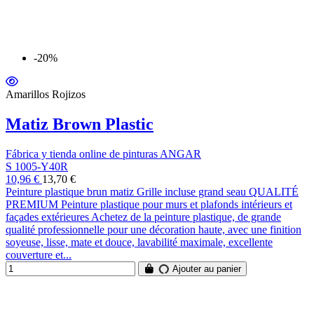
-20%
Amarillos Rojizos
Matiz Brown Plastic
Fábrica y tienda online de pinturas ANGAR
S 1005-Y40R
10,96 €
13,70 €
Peinture plastique brun matiz Grille incluse grand seau QUALITÉ
PREMIUM Peinture plastique pour murs et plafonds intérieurs et
façades extérieures Achetez de la peinture plastique, de grande
qualité professionnelle pour une décoration haute, avec une finition
soyeuse, lisse, mate et douce, lavabilité maximale, excellente
couverture et...
Ajouter au panier