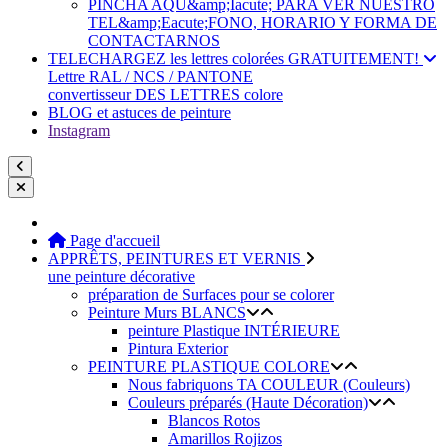
PINCHA AQU&amp;Iacute; PARA VER NUESTRO
TEL&amp;Eacute;FONO, HORARIO Y FORMA DE
CONTACTARNOS
TELECHARGEZ les lettres colorées GRATUITEMENT!
Lettre RAL / NCS / PANTONE
convertisseur DES LETTRES colore
BLOG et astuces de peinture
Instagram
Page d'accueil
APPRÊTS, PEINTURES ET VERNIS
une peinture décorative
préparation de Surfaces pour se colorer
Peinture Murs BLANCS
peinture Plastique INTÉRIEURE
Pintura Exterior
PEINTURE PLASTIQUE COLORE
Nous fabriquons TA COULEUR (Couleurs)
Couleurs préparés (Haute Décoration)
Blancos Rotos
Amarillos Rojizos