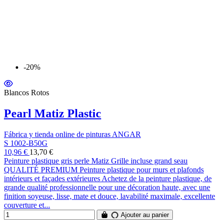
-20%
Blancos Rotos
Pearl Matiz Plastic
Fábrica y tienda online de pinturas ANGAR
S 1002-B50G
10,96 €
13,70 €
Peinture plastique gris perle Matiz Grille incluse grand seau
QUALITÉ PREMIUM Peinture plastique pour murs et plafonds
intérieurs et façades extérieures Achetez de la peinture plastique, de
grande qualité professionnelle pour une décoration haute, avec une
finition soyeuse, lisse, mate et douce, lavabilité maximale, excellente
couverture et...
Ajouter au panier