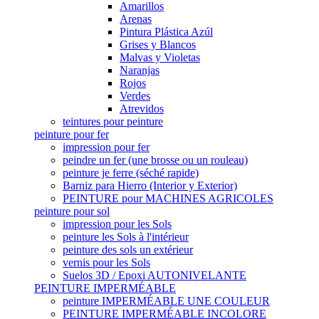
Amarillos
Arenas
Pintura Plástica Azúl
Grises y Blancos
Malvas y Violetas
Naranjas
Rojos
Verdes
Atrevidos
teintures pour peinture
peinture pour fer
impression pour fer
peindre un fer (une brosse ou un rouleau)
peinture je ferre (séché rapide)
Barniz para Hierro (Interior y Exterior)
PEINTURE pour MACHINES AGRICOLES
peinture pour sol
impression pour les Sols
peinture les Sols à l'intérieur
peinture des sols un extérieur
vernis pour les Sols
Suelos 3D / Epoxi AUTONIVELANTE
PEINTURE IMPERMÉABLE
peinture IMPERMÉABLE UNE COULEUR
PEINTURE IMPERMÉABLE INCOLORE