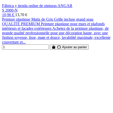
Fábrica y tienda online de pinturas ANGAR
S 2000-N
10,96 €
13,70 €
Peinture plastique Matiz de Gris Grille incluse grand seau
QUALITÉ PREMIUM Peinture plastique pour murs et plafonds
intérieurs et façades extérieures Achetez de la peinture plastique, de
grande qualité professionnelle pour une décoration haute, avec une
finition soyeuse, lisse, mate et douce, lavabilité maximale, excellente
couverture et...
Ajouter au panier