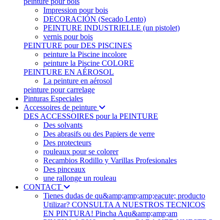
peinture pour bois
Impression pour bois
DECORACIÓN (Secado Lento)
PEINTURE INDUSTRIELLE (un pistolet)
vernis pour bois
PEINTURE pour DES PISCINES
peinture la Piscine incolore
peinture la Piscine COLORE
PEINTURE EN AÉROSOL
La peinture en aérosol
peinture pour carrelage
Pinturas Especiales
Accessoires de peinture
DES ACCESSOIRES pour la PEINTURE
Des solvants
Des abrasifs ou des Papiers de verre
Des protecteurs
rouleaux pour se colorer
Recambios Rodillo y Varillas Profesionales
Des pinceaux
une rallonge un rouleau
CONTACT
Tienes dudas de qu&amp;amp;amp;eacute; producto
Utilizar? CONSULTA A NUESTROS TECNICOS
EN PINTURA! Pincha Aqu&amp;amp;am