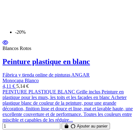
-20%
Blancos Rotos
Peinture plastique en blanc
Fábrica y tienda online de pinturas ANGAR
Monocapa Blanco
4,11 €
5,14 €
PEINTURE PLASTIQUE BLANC Grille inclus Peinture en
plastique pour les murs, les toits et les façades en blanc Acheter
plastique blanc de couleur de la peinture, pour une grande
décoration, finition lisse et douce et lisse, mat et lavable haute, une
excellente couverture et de performance. Toutes les couleurs entre
miscible et capables de les réduire...
Ajouter au panier