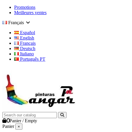
Promotions
Meilleures ventes
Français
Español
English
Français
Deutsch
Italiano
Português PT
0
Panier
/
Empty
Panier
×