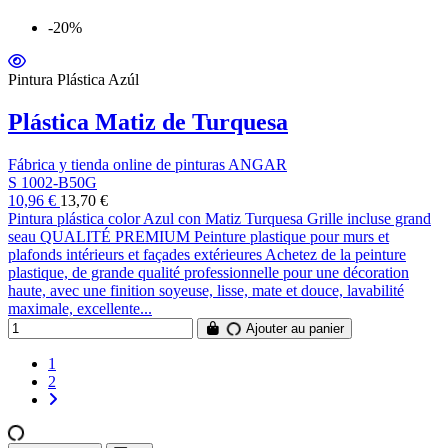
-20%
Pintura Plástica Azúl
Plástica Matiz de Turquesa
Fábrica y tienda online de pinturas ANGAR
S 1002-B50G
10,96 €
13,70 €
Pintura plástica color Azul con Matiz Turquesa Grille incluse grand
seau QUALITÉ PREMIUM Peinture plastique pour murs et
plafonds intérieurs et façades extérieures Achetez de la peinture
plastique, de grande qualité professionnelle pour une décoration
haute, avec une finition soyeuse, lisse, mate et douce, lavabilité
maximale, excellente...
Ajouter au panier
1
2