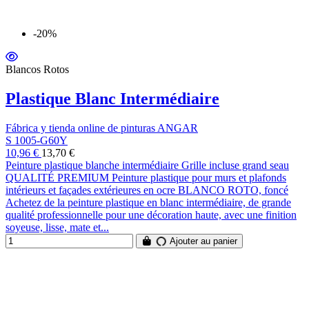
-20%
Blancos Rotos
Plastique Blanc Intermédiaire
Fábrica y tienda online de pinturas ANGAR
S 1005-G60Y
10,96 €
13,70 €
Peinture plastique blanche intermédiaire Grille incluse grand seau
QUALITÉ PREMIUM Peinture plastique pour murs et plafonds
intérieurs et façades extérieures en ocre BLANCO ROTO, foncé
Achetez de la peinture plastique en blanc intermédiaire, de grande
qualité professionnelle pour une décoration haute, avec une finition
soyeuse, lisse, mate et...
Ajouter au panier