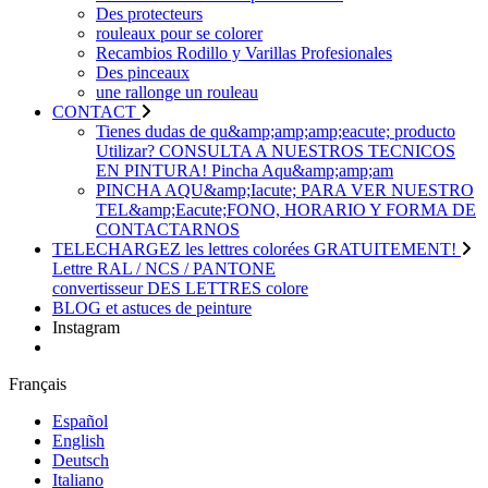
Des protecteurs
rouleaux pour se colorer
Recambios Rodillo y Varillas Profesionales
Des pinceaux
une rallonge un rouleau
CONTACT
Tienes dudas de qu&amp;amp;amp;eacute; producto
Utilizar? CONSULTA A NUESTROS TECNICOS
EN PINTURA! Pincha Aqu&amp;amp;am
PINCHA AQU&amp;Iacute; PARA VER NUESTRO
TEL&amp;Eacute;FONO, HORARIO Y FORMA DE
CONTACTARNOS
TELECHARGEZ les lettres colorées GRATUITEMENT!
Lettre RAL / NCS / PANTONE
convertisseur DES LETTRES colore
BLOG et astuces de peinture
Instagram
Français
Español
English
Deutsch
Italiano