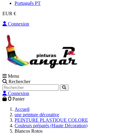
Português PT
EUR €
Connexion
Menu
Rechercher
Connexion
0
Panier
Accueil
une peinture décorative
PEINTURE PLASTIQUE COLORE
Couleurs préparés (Haute Décoration)
Blancos Rotos