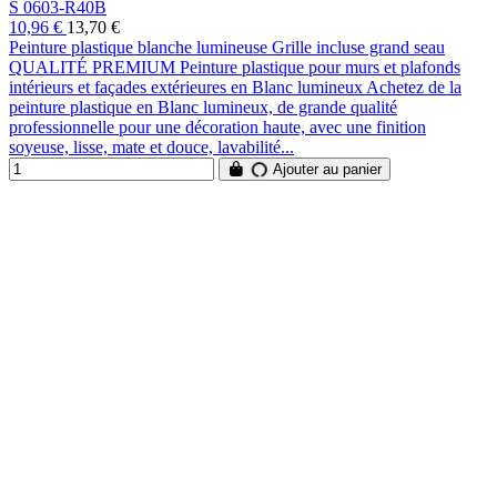
S 0603-R40B
10,96 €
13,70 €
Peinture plastique blanche lumineuse Grille incluse grand seau
QUALITÉ PREMIUM Peinture plastique pour murs et plafonds
intérieurs et façades extérieures en Blanc lumineux Achetez de la
peinture plastique en Blanc lumineux, de grande qualité
professionnelle pour une décoration haute, avec une finition
soyeuse, lisse, mate et douce, lavabilité...
Ajouter au panier