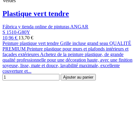
Verdes
Plastique vert tendre
Fábrica y tienda online de pinturas ANGAR
S 1510-G80Y
10,96 €
13,70 €
Peinture plastique vert tendre Grille incluse grand seau QUALITÉ
PREMIUM Peinture plastique pour murs et plafonds intérieurs et
façades extérieures Achetez de la peinture plastique, de grande
qualité professionnelle pour une décoration haute, avec une finition
soyeuse, lisse, mate et douce, lavabilité maximale, excellente
couverture et...
Ajouter au panier