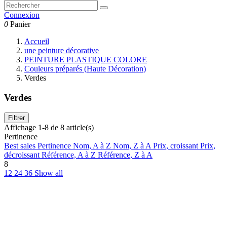
Connexion
0
Panier
Accueil
une peinture décorative
PEINTURE PLASTIQUE COLORE
Couleurs préparés (Haute Décoration)
Verdes
Verdes
Filtrer
Affichage 1-8 de 8 article(s)
Pertinence
Best sales
Pertinence
Nom, A à Z
Nom, Z à A
Prix, croissant
Prix,
décroissant
Référence, A à Z
Référence, Z à A
8
12
24
36
Show all