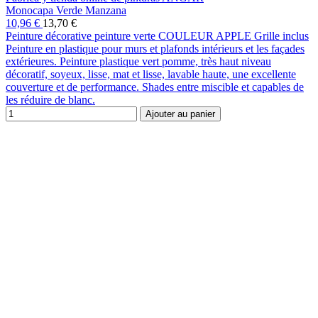
Monocapa Verde Manzana
10,96 €
13,70 €
Peinture décorative peinture verte COULEUR APPLE Grille inclus
Peinture en plastique pour murs et plafonds intérieurs et les façades
extérieures. Peinture plastique vert pomme, très haut niveau
décoratif, soyeux, lisse, mat et lisse, lavable haute, une excellente
couverture et de performance. Shades entre miscible et capables de
les réduire de blanc.
Ajouter au panier