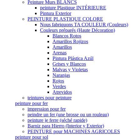
Peinture Murs BLANCS
peinture Plastique INTÉRIEURE
Pintura Exterior
PEINTURE PLASTIQUE COLORE
Nous fabriquons TA COULEUR (Couleurs)
Couleurs préparés (Haute Décoration)
Blancos Rotos
Amarillos Rojizos
Amarillos
Arenas
Pintura Plástica Azúl
Grises y Blancos
Malvas y Violetas
Naranjas
Rojos
Verdes
Atrevidos
teintures pour peinture
peinture pour fer
impression pour fer
peindre un fer (une brosse ou un rouleau)
peinture je ferre (séché rapide)
Barniz para Hierro (Interior y Exterior)
PEINTURE pour MACHINES AGRICOLES
peinture pour sol