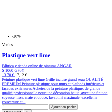
-20%
Verdes
Plastique vert lime
Fábrica y tienda online de pinturas ANGAR
S 1060-G70Y
13,70 €
17,12 €
Peinture plastique vert lime Grille incluse grand seau QUALITÉ
PREMIUM Peinture plastique pour murs et plafonds intérieurs et
façades extérieures Achetez de la peinture plastique, de grande
qualité professionnelle pour une décoration haute, avec une finition
soyeuse, lisse, mate et douce, lavabilité maximale, excellente
couverture et...
Ajouter au panier