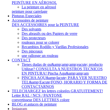
PEINTURE EN AÉROSOL
La peinture en aérosol
peinture pour carrelage
Pinturas Especiales
Accessoires de peinture
DES ACCESSOIRES pour la PEINTURE
Des solvants
Des abrasifs ou des Papiers de verre
Des protecteurs
rouleaux pour se colorer
Recambios Rodillo y Varillas Profesionales
Des pinceaux
une rallonge un rouleau
CONTACT
Tienes dudas de qu&amp;amp;amp;eacute; producto
Utilizar? CONSULTA A NUESTROS TECNICOS
EN PINTURA! Pincha Aqu&amp;amp;am
PINCHA AQU&amp;Iacute; PARA VER NUESTRO
TEL&amp;Eacute;FONO, HORARIO Y FORMA DE
CONTACTARNOS
TELECHARGEZ les lettres colorées GRATUITEMENT!
Lettre RAL / NCS / PANTONE
convertisseur DES LETTRES colore
BLOG et astuces de peinture
Instagram