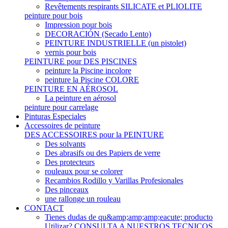
Revêtements respirants SILICATE et PLIOLITE
peinture pour bois
Impression pour bois
DECORACIÓN (Secado Lento)
PEINTURE INDUSTRIELLE (un pistolet)
vernis pour bois
PEINTURE pour DES PISCINES
peinture la Piscine incolore
peinture la Piscine COLORE
PEINTURE EN AÉROSOL
La peinture en aérosol
peinture pour carrelage
Pinturas Especiales
Accessoires de peinture
DES ACCESSOIRES pour la PEINTURE
Des solvants
Des abrasifs ou des Papiers de verre
Des protecteurs
rouleaux pour se colorer
Recambios Rodillo y Varillas Profesionales
Des pinceaux
une rallonge un rouleau
CONTACT
Tienes dudas de qu&amp;amp;amp;eacute; producto
Utilizar? CONSULTA A NUESTROS TECNICOS