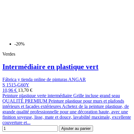
-20%
Verdes
Intermédiaire en plastique vert
Fábrica y tienda online de pinturas ANGAR
S 1515-G60Y
10,96 €
13,70 €
Peinture plastique verte intermédiaire Grille incluse grand seau
QUALITÉ PREMIUM Peinture plastique pour murs et plafonds
intérieurs et façades extérieures Achetez de la peinture plastique, de
grande qualité professionnelle pour une décoration haute, avec une
finition soyeuse, lisse, mate et douce, lavabilité maximale, excellente
couverture et...
Ajouter au panier