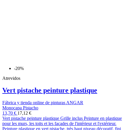
-20%
Atrevidos
Vert pistache peinture plastique
Fábrica y tienda online de pinturas ANGAR
Monocapa Pistacho
13,70 €
17,12 €
Vert pistache peinture plastique Grille inclus Peinture en plastique
pour les murs, les toits et les façades de l'intérieur et l'extérieur.
Peinture plastique en vert pistache, très haut niveau décoratif, fini