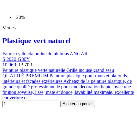
-20%
Verdes
Plastique vert naturel
Fábrica y tienda online de pinturas ANGAR
S 2020-G80Y
10,96 €
13,70 €
Peinture plastique verte naturelle Grille incluse grand seau
QUALITÉ PREMIUM Peinture plastique pour murs et plafonds
intérieurs et façades extérieures Achetez de la peinture plastique, de
grande qualité professionnelle pour une décoration haute, avec une
finition soyeuse, lisse, mate et douce, lavabilité maximale, excellente
couverture et...
Ajouter au panier