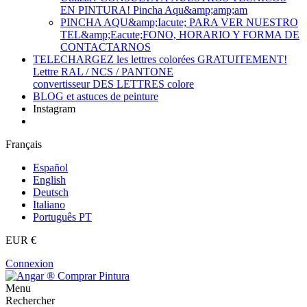
EN PINTURA! Pincha Aqu&amp;amp;am
PINCHA AQU&amp;Iacute; PARA VER NUESTRO
TEL&amp;Eacute;FONO, HORARIO Y FORMA DE
CONTACTARNOS
TELECHARGEZ les lettres colorées GRATUITEMENT!
Lettre RAL / NCS / PANTONE
convertisseur DES LETTRES colore
BLOG et astuces de peinture
Instagram
Français
Español
English
Deutsch
Italiano
Português PT
EUR €
Connexion
Menu
Rechercher