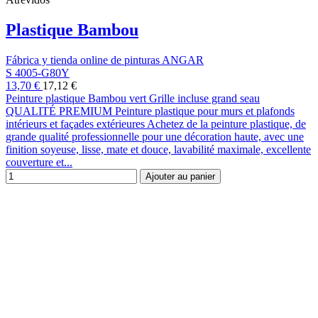
Plastique Bambou
Fábrica y tienda online de pinturas ANGAR
S 4005-G80Y
13,70 €
17,12 €
Peinture plastique Bambou vert Grille incluse grand seau
QUALITÉ PREMIUM Peinture plastique pour murs et plafonds
intérieurs et façades extérieures Achetez de la peinture plastique, de
grande qualité professionnelle pour une décoration haute, avec une
finition soyeuse, lisse, mate et douce, lavabilité maximale, excellente
couverture et...
Ajouter au panier