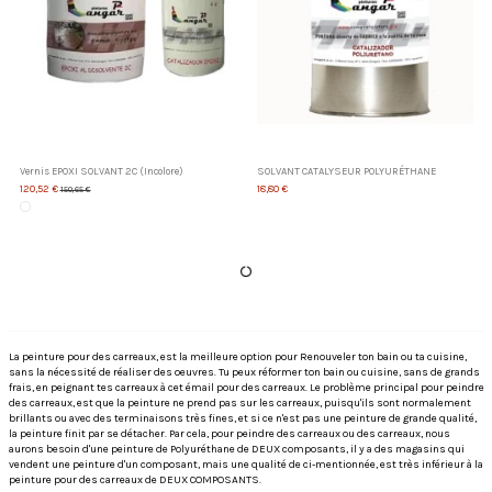
Vernis EPOXI SOLVANT 2C (Incolore)
SOLVANT CATALYSEUR POLYURÉTHANE
120,52 €
18,80 €
150,65 €
La peinture pour des carreaux, est la meilleure option pour Renouveler ton bain ou ta cuisine,
sans la nécessité de réaliser des oeuvres. Tu peux réformer ton bain ou cuisine, sans de grands
frais, en peignant tes carreaux à cet émail pour des carreaux. Le problème principal pour peindre
des carreaux, est que la peinture ne prend pas sur les carreaux, puisqu'ils sont normalement
brillants ou avec des terminaisons très fines, et si ce n'est pas une peinture de grande qualité,
la peinture finit par se détacher. Par cela, pour peindre des carreaux ou des carreaux, nous
aurons besoin d'une peinture de Polyuréthane de DEUX composants, il y a des magasins qui
vendent une peinture d'un composant, mais une qualité de ci-mentionnée, est très inférieur à la
peinture pour des carreaux de DEUX COMPOSANTS.