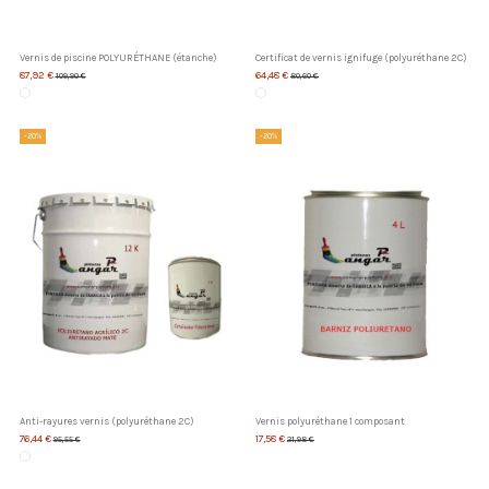
Vernis de piscine POLYURÉTHANE (étanche)
Certificat de vernis ignifuge (polyuréthane 2C)
87,92 €
64,48 €
109,90 €
80,60 €
-20%
-20%
Anti-rayures vernis (polyuréthane 2C)
Vernis polyuréthane 1 composant
76,44 €
17,58 €
95,55 €
21,98 €