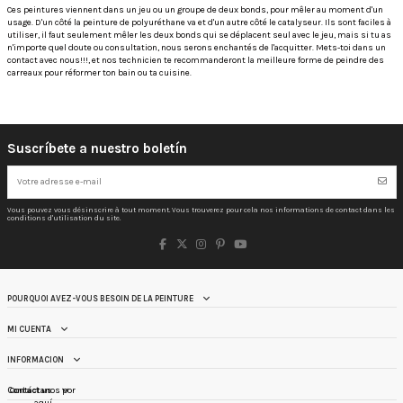
Ces peintures viennent dans un jeu ou un groupe de deux bonds, pour mêler au moment d'un
usage. D'un côté la peinture de polyuréthane va et d'un autre côté le catalyseur. Ils sont faciles à
utiliser, il faut seulement mêler les deux bonds qui se déplacent seul avec le jeu, mais si tu as
n'importe quel doute ou consultation, nous serons enchantés de l'acquitter. Mets-toi dans un
contact avec nous!!!, et nos technicien te recommanderont la meilleure forme de peindre des
carreaux pour réformer ton bain ou ta cuisine.
Suscríbete a nuestro boletín
Vous pouvez vous désinscrire à tout moment. Vous trouverez pour cela nos informations de contact dans les
conditions d'utilisation du site.
POURQUOI AVEZ-VOUS BESOIN DE LA PEINTURE
MI CUENTA
INFORMACION
Contáctanos por
Contact us
aquí