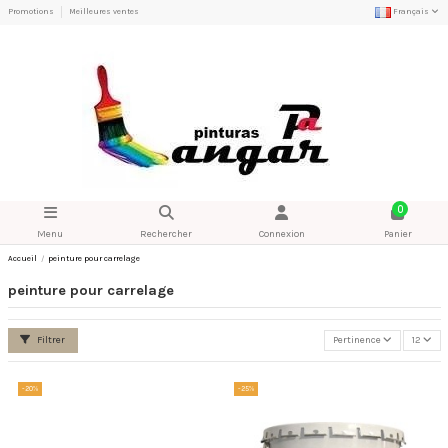
Promotions
Meilleures ventes
Français
0
Menu
Rechercher
Connexion
Panier
Accueil
peinture pour carrelage
peinture pour carrelage
Filtrer
Pertinence
12
-20%
-25%