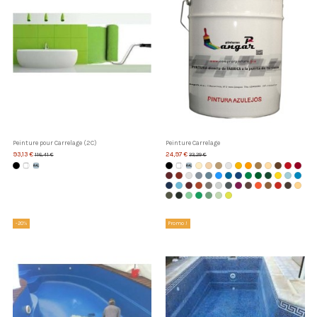
Peinture pour Carrelage (2C)
Peinture Carrelage
93,13 €
24,97 €
116,41 €
33,29 €
-20%
Promo !