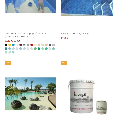
Peinture de piscine en polyuréthane 2c
Piscines vernis hydrofuge
(membrane, carreaux, PVC)
17,12 €
87,92 €
109,90 €
-20%
-20%