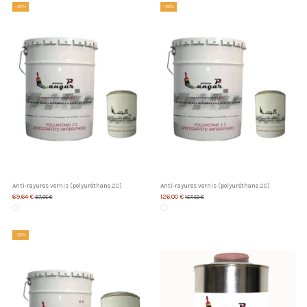
-20%
-20%
Anti-rayures vernis (polyuréthane 2C)
Anti-rayures vernis (polyuréthane 2C)
69,64 €
126,00 €
87,05 €
157,50 €
-20%