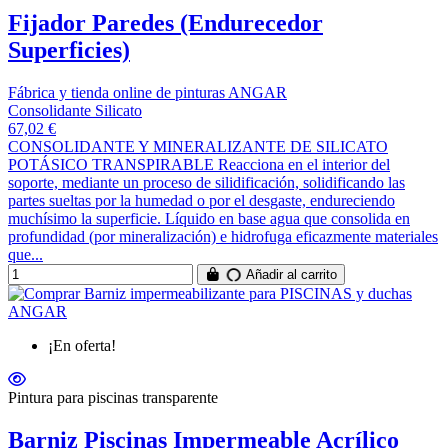
Fijador Paredes (Endurecedor
Superficies)
Fábrica y tienda online de pinturas ANGAR
Consolidante Silicato
67,02 €
CONSOLIDANTE Y MINERALIZANTE DE SILICATO
POTÁSICO TRANSPIRABLE Reacciona en el interior del
soporte, mediante un proceso de silidificación, solidificando las
partes sueltas por la humedad o por el desgaste, endureciendo
muchísimo la superficie. Líquido en base agua que consolida en
profundidad (por mineralización) e hidrofuga eficazmente materiales
que...
Añadir al carrito
¡En oferta!
Pintura para piscinas transparente
Barniz Piscinas Impermeable Acrílico