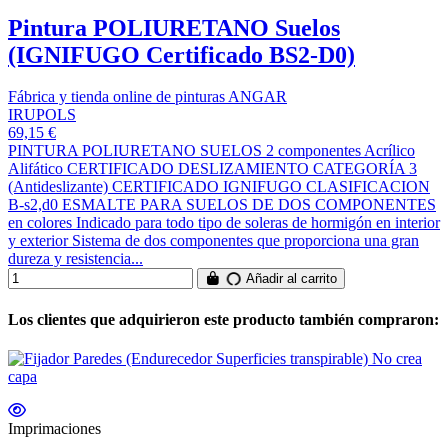
Pintura POLIURETANO Suelos
(IGNIFUGO Certificado BS2-D0)
Fábrica y tienda online de pinturas ANGAR
IRUPOLS
69,15 €
PINTURA POLIURETANO SUELOS 2 componentes Acrílico
Alifático CERTIFICADO DESLIZAMIENTO CATEGORÍA 3
(Antideslizante) CERTIFICADO IGNIFUGO CLASIFICACION
B-s2,d0 ESMALTE PARA SUELOS DE DOS COMPONENTES
en colores Indicado para todo tipo de soleras de hormigón en interior
y exterior Sistema de dos componentes que proporciona una gran
dureza y resistencia...
Añadir al carrito
Los clientes que adquirieron este producto también compraron:
Imprimaciones