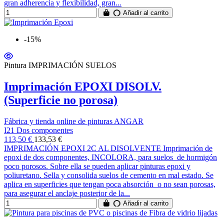
gran adherencia y flexibilidad, gran...
Añadir al carrito
-15%
Pintura IMPRIMACIÓN SUELOS
Imprimación EPOXI DISOLV.
(Superficie no porosa)
Fábrica y tienda online de pinturas ANGAR
I21 Dos componentes
113,50 €
133,53 €
IMPRIMACIÓN EPOXI 2C AL DISOLVENTE Imprimación de
epoxi de dos componentes, INCOLORA, para suelos de hormigón
poco porosos. Sobre ella se pueden aplicar pinturas epoxi y
poliuretano. Sella y consolida suelos de cemento en mal estado. Se
aplica en superficies que tengan poca absorción o no sean porosas,
para asegurar el anclaje posterior de la...
Añadir al carrito