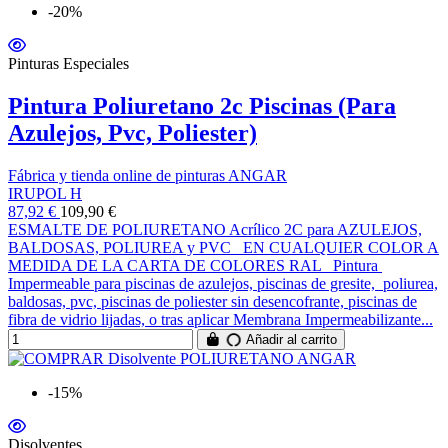
-20%
Pinturas Especiales
Pintura Poliuretano 2c Piscinas (Para
Azulejos, Pvc, Poliester)
Fábrica y tienda online de pinturas ANGAR
IRUPOL H
87,92 €
109,90 €
ESMALTE DE POLIURETANO Acrílico 2C para AZULEJOS,
BALDOSAS, POLIUREA y PVC EN CUALQUIER COLOR A
MEDIDA DE LA CARTA DE COLORES RAL Pintura
Impermeable para piscinas de azulejos, piscinas de gresite, poliurea,
baldosas, pvc, piscinas de poliester sin desencofrante, piscinas de
fibra de vidrio lijadas, o tras aplicar Membrana Impermeabilizante...
Añadir al carrito
-15%
Disolventes