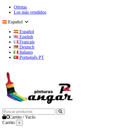
Ofertas
Los más vendidos
Español
Español
English
Français
Deutsch
Italiano
Português PT
0
Carrito
/
Vacío
Carrito
×