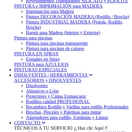
Revestimientos Transpirables SILICATO y PLIOLITE
PINTURA e IMPRIMACIÓN para MADERA
Imprimación para Madera
Pintura DECORACIÓN MADERA (Rodillo / Brocha)
Pintura INDUSTRIAL MADERA (Pistola, Rodillo,
Brocha)
Barniz para Madera (Interior y Exterior)
Pintura para piscinas
Pintura para piscinas transparente
Pintura para piscinas de colores
PINTURA EN SPRAY
Esmaltes en Spray
PINTURA para AZULEJOS
PINTURAS ESPECIALES
DISOLVENTES / HERRAMIENTAS
ACCESORIOS y DISOLVENTES
Disolventes
Abrasivos o Lijas
Protectores y Cintas Enmascarar
Rodillos calidad PROFESIONAL
Recambios Rodillo y Varillas para rodillo Profesionales
Brochas, Pinceles y Paletinas para pintar
Alargadores para rodillo, Espátulas y Llanas
CONTACTO
TÉCNICOS A TU SERVICIO
¡¡ Haz clic Aquí !!