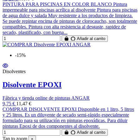
PINTURA PARA PISCINAS EN COLOR BLANCO Pintura
impermeable para piscinas acrílica al disolvente Pintura para piscinas
de agua dulce y salada Muy resistente a los productos de limpieza.
Se puede repintar encima de pinturas de clorocaucho, son totalmente
compatibles. Pintura con alta resistencia al desgaste, rapidez de
secado, plastificado, con buena...
Añadir al carrito
-15%
Disolventes
Disolvente EPOXI
Fábrica y tienda online de pinturas ANGAR
9,75 €
11,47 €
COMPRAR DISOLVENTE EPOXI Disponible en 1 litro, 5 litros
y 25 litros. Es un diluyente de secado semi-rápido especialmente
formulado para su utilización en pinturas epoxídicas. Para diluir
pinturas Epoxi de dos componentes al disolvente.
Añadir al carrito
Tap to zoom
×