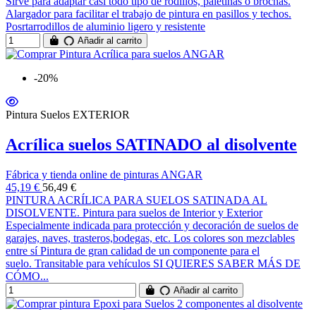
Sirve para adaptar casi todo tipo de rodillos, paletinas o brochas.
Alargador para facilitar el trabajo de pintura en pasillos y techos.
Posrtarrodillos de aluminio ligero y resistente
Añadir al carrito
-20%
Pintura Suelos EXTERIOR
Acrílica suelos SATINADO al disolvente
Fábrica y tienda online de pinturas ANGAR
45,19 €
56,49 €
PINTURA ACRÍLICA PARA SUELOS SATINADA AL
DISOLVENTE. Pintura para suelos de Interior y Exterior
Especialmente indicada para protección y decoración de suelos de
garajes, naves, trasteros,bodegas, etc. Los colores son mezclables
entre sí Pintura de gran calidad de un componente para el
suelo. Transitable para vehículos SI QUIERES SABER MÁS DE
CÓMO...
Añadir al carrito