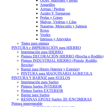
Ocres, Marrones y Beigs
Amarillos
Arenas / Piedras
Azules Y Turquesas
Perlas y Grises
Malvas, Violetas y Lilas
Naranjas, Melocotón y Salmon
Rojos
Verdes
Intensos y Atrevidos
Tintes para pintura
PINTURA e IMPRIMACIÓN para HIERRO
Imprimación para HIERRO
Pintura DECORACIÓN HIERRO (Brocha o Rodillo)
Pintura INDUSTRIAL HIERRO (Pistola, Rodillo,
Brocha)
Barniz para Hierro (Interior y Exterior)
PINTURA para MAQUINARIA AGRICOLA
PINTURA Y BARNIZ para SUELOS
Imprimación para Suelos
Pintura Suelos INTERIOR
Pintura Suelos EXTERIOR
Barniz para Suelos
RESINAS EPOXI/ Suelos 3D /ENCIMERAS
Pintura impermeable