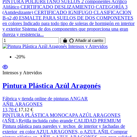
PINTURA POLIURETANO SUELOS 2 componentes Acrílico
Alifático CERTIFICADO DESLIZAMIENTO CATEGORÍA 3
(Antideslizante) CERTIFICADO IGNIFUGO CLASIFICACION
B-s2,d0 ESMALTE PARA SUELOS DE DOS COMPONENTES
en colores Indicado para todo tipo de soleras de hormigón en interior
y exterior Sistema de dos componentes que proporciona una gran
dureza y resistencia...
Añadir al carrito
-20%
Intensos y Atrevidos
Pintura Plástica Azúl Aragonés
Fábrica y tienda online de pinturas ANGAR
AÑIL ARAGONES
13,70 €
17,12 €
PINTURA PLÁSTICA MONOCAPA AZÚL ARAGONES
(AÑIL) Rejilla incluida cubo grande CALIDAD PREMIUM
Pintura plástica para paredes y techos de interior y fachadas de
exterior en color AZUL ARAGONES, o AZUL AÑIL Comprar