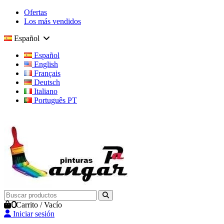
Ofertas
Los más vendidos
Español
Español
English
Français
Deutsch
Italiano
Português PT
0
Carrito
/
Vacío
Iniciar sesión