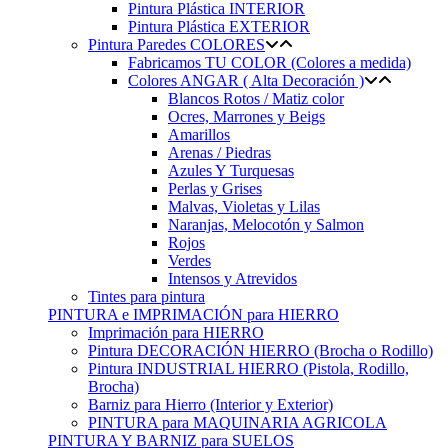
Pintura Plástica INTERIOR
Pintura Plástica EXTERIOR
Pintura Paredes COLORES
Fabricamos TU COLOR (Colores a medida)
Colores ANGAR ( Alta Decoración )
Blancos Rotos / Matiz color
Ocres, Marrones y Beigs
Amarillos
Arenas / Piedras
Azules Y Turquesas
Perlas y Grises
Malvas, Violetas y Lilas
Naranjas, Melocotón y Salmon
Rojos
Verdes
Intensos y Atrevidos
Tintes para pintura
PINTURA e IMPRIMACIÓN para HIERRO
Imprimación para HIERRO
Pintura DECORACIÓN HIERRO (Brocha o Rodillo)
Pintura INDUSTRIAL HIERRO (Pistola, Rodillo,
Brocha)
Barniz para Hierro (Interior y Exterior)
PINTURA para MAQUINARIA AGRICOLA
PINTURA Y BARNIZ para SUELOS