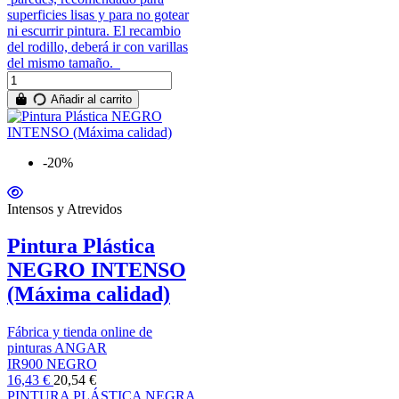
superficies lisas y para no gotear
ni escurrir pintura. El recambio
del rodillo, deberá ir con varillas
del mismo tamaño.
Añadir al carrito
-20%
Intensos y Atrevidos
Pintura Plástica
NEGRO INTENSO
(Máxima calidad)
Fábrica y tienda online de
pinturas ANGAR
IR900 NEGRO
16,43 €
20,54 €
PINTURA PLÁSTICA NEGRA