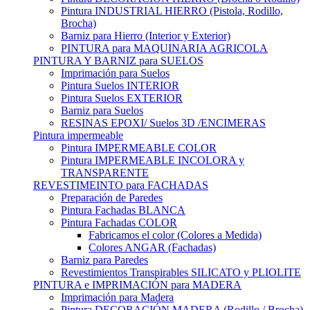
Pintura INDUSTRIAL HIERRO (Pistola, Rodillo,
Brocha)
Barniz para Hierro (Interior y Exterior)
PINTURA para MAQUINARIA AGRICOLA
PINTURA Y BARNIZ para SUELOS
Imprimación para Suelos
Pintura Suelos INTERIOR
Pintura Suelos EXTERIOR
Barniz para Suelos
RESINAS EPOXI/ Suelos 3D /ENCIMERAS
Pintura impermeable
Pintura IMPERMEABLE COLOR
Pintura IMPERMEABLE INCOLORA y
TRANSPARENTE
REVESTIMEINTO para FACHADAS
Preparación de Paredes
Pintura Fachadas BLANCA
Pintura Fachadas COLOR
Fabricamos el color (Colores a Medida)
Colores ANGAR (Fachadas)
Barniz para Paredes
Revestimientos Transpirables SILICATO y PLIOLITE
PINTURA e IMPRIMACIÓN para MADERA
Imprimación para Madera
Pintura DECORACIÓN MADERA (Rodillo / Brocha)