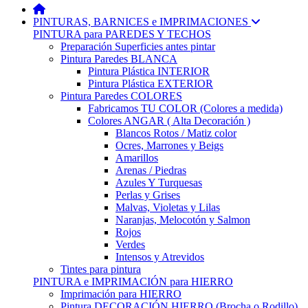
PINTURAS, BARNICES e IMPRIMACIONES
PINTURA para PAREDES Y TECHOS
Preparación Superficies antes pintar
Pintura Paredes BLANCA
Pintura Plástica INTERIOR
Pintura Plástica EXTERIOR
Pintura Paredes COLORES
Fabricamos TU COLOR (Colores a medida)
Colores ANGAR ( Alta Decoración )
Blancos Rotos / Matiz color
Ocres, Marrones y Beigs
Amarillos
Arenas / Piedras
Azules Y Turquesas
Perlas y Grises
Malvas, Violetas y Lilas
Naranjas, Melocotón y Salmon
Rojos
Verdes
Intensos y Atrevidos
Tintes para pintura
PINTURA e IMPRIMACIÓN para HIERRO
Imprimación para HIERRO
Pintura DECORACIÓN HIERRO (Brocha o Rodillo)