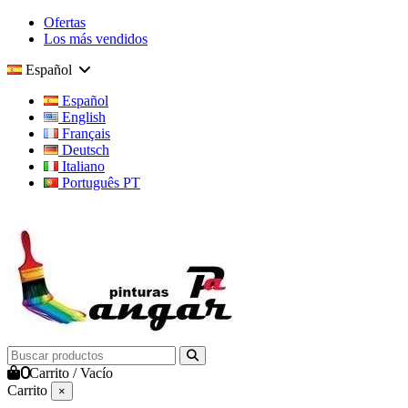
Ofertas
Los más vendidos
Español
Español
English
Français
Deutsch
Italiano
Português PT
0
Carrito
/
Vacío
Carrito
×