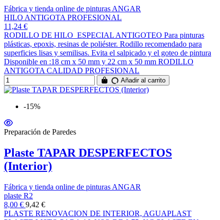
Fábrica y tienda online de pinturas ANGAR
HILO ANTIGOTA PROFESIONAL
11,24 €
RODILLO DE HILO ESPECIAL ANTIGOTEO Para pinturas
plásticas, epoxis, resinas de poliéster. Rodillo recomendado para
superficies lisas y semilisas. Evita el salpicado y el goteo de pintura
Disponible en :18 cm x 50 mm y 22 cm x 50 mm RODILLO
ANTIGOTA CALIDAD PROFESIONAL
Añadir al carrito
-15%
Preparación de Paredes
Plaste TAPAR DESPERFECTOS
(Interior)
Fábrica y tienda online de pinturas ANGAR
plaste R2
8,00 €
9,42 €
PLASTE RENOVACION DE INTERIOR, AGUAPLAST