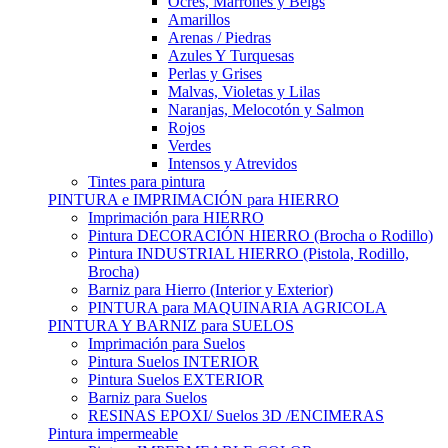
Ocres, Marrones y Beigs
Amarillos
Arenas / Piedras
Azules Y Turquesas
Perlas y Grises
Malvas, Violetas y Lilas
Naranjas, Melocotón y Salmon
Rojos
Verdes
Intensos y Atrevidos
Tintes para pintura
PINTURA e IMPRIMACIÓN para HIERRO
Imprimación para HIERRO
Pintura DECORACIÓN HIERRO (Brocha o Rodillo)
Pintura INDUSTRIAL HIERRO (Pistola, Rodillo,
Brocha)
Barniz para Hierro (Interior y Exterior)
PINTURA para MAQUINARIA AGRICOLA
PINTURA Y BARNIZ para SUELOS
Imprimación para Suelos
Pintura Suelos INTERIOR
Pintura Suelos EXTERIOR
Barniz para Suelos
RESINAS EPOXI/ Suelos 3D /ENCIMERAS
Pintura impermeable