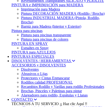
Revestimientos Transpirables SILICATO y PLIOLITE
PINTURA e IMPRIMACIÓN para MADERA
Imprimación para Madera
Pintura DECORACIÓN MADERA (Rodillo / Brocha)
Pintura INDUSTRIAL MADERA (Pistola, Rodillo,
Brocha)
Barniz para Madera (Interior y Exterior)
Pintura para piscinas
Pintura para piscinas transparente
Pintura para piscinas de colores
PINTURA EN SPRAY
Esmaltes en Spray
PINTURA para AZULEJOS
PINTURAS ESPECIALES
DISOLVENTES / HERRAMIENTAS
ACCESORIOS y DISOLVENTES
Disolventes
Abrasivos o Lijas
Protectores y Cintas Enmascarar
Rodillos calidad PROFESIONAL
Recambios Rodillo y Varillas para rodillo Profesionales
Brochas, Pinceles y Paletinas para pintar
Alargadores para rodillo, Espátulas y Llanas
CONTACTO
TÉCNICOS A TU SERVICIO
¡¡ Haz clic Aquí !!