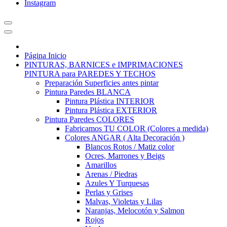
Instagram
Página Inicio
PINTURAS, BARNICES e IMPRIMACIONES
PINTURA para PAREDES Y TECHOS
Preparación Superficies antes pintar
Pintura Paredes BLANCA
Pintura Plástica INTERIOR
Pintura Plástica EXTERIOR
Pintura Paredes COLORES
Fabricamos TU COLOR (Colores a medida)
Colores ANGAR ( Alta Decoración )
Blancos Rotos / Matiz color
Ocres, Marrones y Beigs
Amarillos
Arenas / Piedras
Azules Y Turquesas
Perlas y Grises
Malvas, Violetas y Lilas
Naranjas, Melocotón y Salmon
Rojos