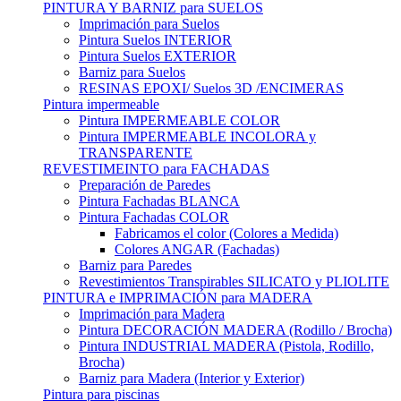
PINTURA Y BARNIZ para SUELOS
Imprimación para Suelos
Pintura Suelos INTERIOR
Pintura Suelos EXTERIOR
Barniz para Suelos
RESINAS EPOXI/ Suelos 3D /ENCIMERAS
Pintura impermeable
Pintura IMPERMEABLE COLOR
Pintura IMPERMEABLE INCOLORA y
TRANSPARENTE
REVESTIMEINTO para FACHADAS
Preparación de Paredes
Pintura Fachadas BLANCA
Pintura Fachadas COLOR
Fabricamos el color (Colores a Medida)
Colores ANGAR (Fachadas)
Barniz para Paredes
Revestimientos Transpirables SILICATO y PLIOLITE
PINTURA e IMPRIMACIÓN para MADERA
Imprimación para Madera
Pintura DECORACIÓN MADERA (Rodillo / Brocha)
Pintura INDUSTRIAL MADERA (Pistola, Rodillo,
Brocha)
Barniz para Madera (Interior y Exterior)
Pintura para piscinas