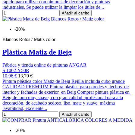
rápido para utilizar con pinturas de decoración y pinturas
industriales. Se puede utilizar la limpiar los útiles de...
Añadir al carrito
-20%
Blancos Rotos / Matiz color
Plástica Matiz de Beig
Fábrica y tienda online de pinturas ANGAR
S 1002-Y50R
10,96 €
13,70 €
Pintura plástica color Matiz de Beig Rejilla incluida cubo grande
CALIDAD PREMIUM Pintura plástica para paredes y techos de
interior y fachadas de exterior en Beig Comprar pintura plástica en
Beig de tono muy suave, con gran calidad profesional para alta
decoración, de acabado sedoso, liso, mate y suave, máxima
lavabilidad, excelente...
Añadir al carrito
-20%