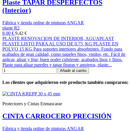
Plaste TAPAR DESPERFECTOS
(Interior)
Fábrica y tienda online de pinturas ANGAR
plaste R2
8,00 €
9,42 €
PLASTE RENOVACION DE INTERIOR, AGUAPLAST
PLASTE LISTO PARA AL USO DE 0.75 KG PLASTE EN
POLVO 15 KG Para soportes interiores absorbentes. Fondo para
acabados de gran calidad, como papeles finos, vinilos, etc. Fácil de
aplicar, alisar y lijar, buen poder cubriente, acabados lisos y finos.
Plaste para alisar paredes y tapar fisuras y agujeros, plaste...
Añadir al carrito
Los clientes que adquirieron este producto también compraron:
Protectores y Cintas Enmascarar
CINTA CARROCERO PRECISIÓN
Fábrica y tienda online de pinturas ANGAR