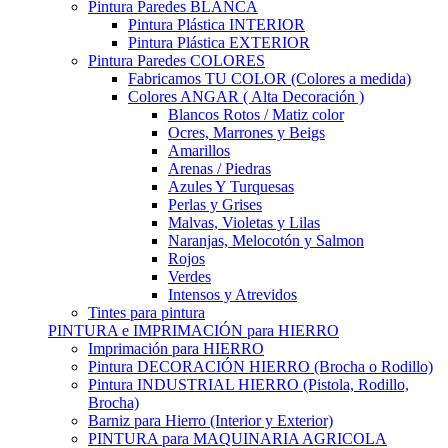
Pintura Paredes BLANCA
Pintura Plástica INTERIOR
Pintura Plástica EXTERIOR
Pintura Paredes COLORES
Fabricamos TU COLOR (Colores a medida)
Colores ANGAR ( Alta Decoración )
Blancos Rotos / Matiz color
Ocres, Marrones y Beigs
Amarillos
Arenas / Piedras
Azules Y Turquesas
Perlas y Grises
Malvas, Violetas y Lilas
Naranjas, Melocotón y Salmon
Rojos
Verdes
Intensos y Atrevidos
Tintes para pintura
PINTURA e IMPRIMACIÓN para HIERRO
Imprimación para HIERRO
Pintura DECORACIÓN HIERRO (Brocha o Rodillo)
Pintura INDUSTRIAL HIERRO (Pistola, Rodillo,
Brocha)
Barniz para Hierro (Interior y Exterior)
PINTURA para MAQUINARIA AGRICOLA