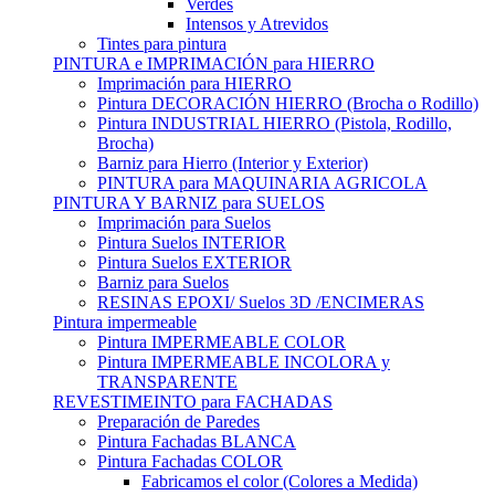
Verdes
Intensos y Atrevidos
Tintes para pintura
PINTURA e IMPRIMACIÓN para HIERRO
Imprimación para HIERRO
Pintura DECORACIÓN HIERRO (Brocha o Rodillo)
Pintura INDUSTRIAL HIERRO (Pistola, Rodillo,
Brocha)
Barniz para Hierro (Interior y Exterior)
PINTURA para MAQUINARIA AGRICOLA
PINTURA Y BARNIZ para SUELOS
Imprimación para Suelos
Pintura Suelos INTERIOR
Pintura Suelos EXTERIOR
Barniz para Suelos
RESINAS EPOXI/ Suelos 3D /ENCIMERAS
Pintura impermeable
Pintura IMPERMEABLE COLOR
Pintura IMPERMEABLE INCOLORA y
TRANSPARENTE
REVESTIMEINTO para FACHADAS
Preparación de Paredes
Pintura Fachadas BLANCA
Pintura Fachadas COLOR
Fabricamos el color (Colores a Medida)