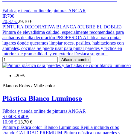
Fábrica y tienda online de pinturas ANGAR
IR700
20,37 €
29,10 €
PINTURA DECORATIVA BLANCA (CUBRE EL DOBLE)
Pintura de elevadísima calidad, especialmente recomendada para
acabados de alta decoración PROFESIONAL Ideal para pintar
lugares donde queramos limpiar roces, pasillos, habitaciones con
animales, cocinas Se puede usar para pintar paredes y techos en
interior de gran calidad y en exterior Destaca su gran...
Añadir al carrito
-20%
Blancos Rotos / Matiz color
Plástica Blanco Luminoso
Fábrica y tienda online de pinturas ANGAR
S 0603-R40B
10,96 €
13,70 €
Pintura plástica color Blanco Luminioso Rejilla incluida cubo
grande CALIDAD PREMIUM Pintura plástica para paredes y