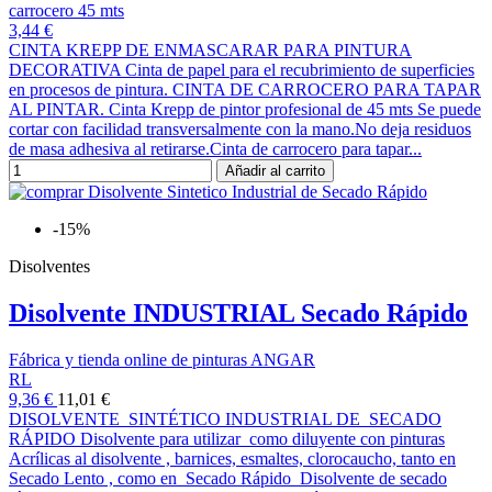
carrocero 45 mts
3,44 €
CINTA KREPP DE ENMASCARAR PARA PINTURA
DECORATIVA Cinta de papel para el recubrimiento de superficies
en procesos de pintura. CINTA DE CARROCERO PARA TAPAR
AL PINTAR. Cinta Krepp de pintor profesional de 45 mts Se puede
cortar con facilidad transversalmente con la mano.No deja residuos
de masa adhesiva al retirarse.Cinta de carrocero para tapar...
Añadir al carrito
-15%
Disolventes
Disolvente INDUSTRIAL Secado Rápido
Fábrica y tienda online de pinturas ANGAR
RL
9,36 €
11,01 €
DISOLVENTE SINTÉTICO INDUSTRIAL DE SECADO
RÁPIDO Disolvente para utilizar como diluyente con pinturas
Acrílicas al disolvente , barnices, esmaltes, clorocaucho, tanto en
Secado Lento , como en Secado Rápido Disolvente de secado