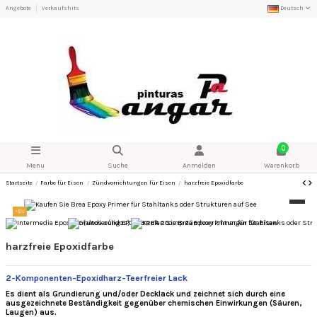
Angebote
Verkaufshits
Deutsch
0
Menu
Suche
Anmelden
Warenkorb
Startseite
Farbe für Eisen
Zündvorrichtungen für Eisen
harzfreie Epoxidfarbe
-5%
harzfreie Epoxidfarbe
2-Komponenten-Epoxidharz-Teerfreier Lack
Es dient als Grundierung und/oder Decklack und zeichnet sich durch eine
ausgezeichnete Beständigkeit gegenüber chemischen Einwirkungen (Säuren,
Laugen) aus.