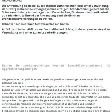
GRUNDIERUNG
Die Anwendung sollte bei ausreichender Luftzirkulation oder unter Verwendung
dafür vorgesehener Belüftungssysteme erfolgen. Standardmäßige persönliche
Schutzausrüstung ist zu tragen, um Verschlucken, Einatmen oder Hautkontakt
zu verhindern. Während der Anwendung sind die üblichen
Brandschutzvorkehrungen zu treffen.
Behälter nach Gebrauch fest verschlossen halten.
Abfall nicht in den Abfluss werfen. Haltbarkeit: 1 Jahr, in der originalversiegelten
Verpackung und unter guten Lagerbedingungen.
Kaufen Sie zweikomponentige, teerfreie Epoxid-Eisengrundierung für
aggressive Umgebungen
Wir garantieren die Qualität unserer Produkte gemäß unseren Allgemeinen Verkaufs- und
Lieferbedingungen.
Unsere Beratung zu Anwendungstechnologien, ob mündlich, schriftlich oder durch Tests,
basiert auf unserem aktuellen Wissensstand und unserer Erfahrung. Es handelt sich hierbei
um einfache Hinweise, die unsere Haftung nicht berühren und Sie nicht von der Pflicht
entbinden, selbst zu überprüfen, ob die von uns gelieferten Produkte Ihren Verfahren und Zielen
entsprechen. Dies geschieht durch eigene Prüfungen und Tests. Die Anwendung und
Verwendung der Produkte liegt außerhalb unseres Einflussbereichs und ist daher
ausschließlich Ihre Verantwortung. Wir haften nicht für andere als die hier dargestellten
Ergebnisse. Unsere Sicherheitsempfehlungen hindern Sie nicht daran, eigene, an Ihre Systeme