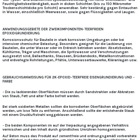
Feuchtigkeitsbeständigkeit, auch in dicken Schichten (bis zu 150 Mikrometer
Trockenschichtdicke pro Schicht) anwendbar. Sehr beständig gegen Eintauchen
in Wasser, einschließlich Meerwasser, sowie gegen Flüssigkeiten und Laugen.
ANWENDUNGSGEBIETE DER ZWEIKOMPONENTEN-TEERFREIEN
EPOXIDGRUNDIERUNG
Korrosionsschutz für Bauteile in stark korrosiven Umgebungen oder bei
intensiver chemischer Belastung. Besonders geeignet für die Lackierung von
Bauteilen, die unter Wasser oder im Erdreich betrieben werden: Absetzbecken,
Kühltürme, Träger und Maschinen, die Spritzwasser und Verschmutzungen
ausgesetzt sind, Ballasttanks, Stauseen, Brückendecks, Metallkonstruktionen
und erdverlegte Rohrleitungen, Pfähle, Unterwasserbauwerke, Kläranlagen usw.
GEBRAUCHSANWEISUNG FÜR 2K-EPOXID-TEERFREIE EISENGRUNDIERUNG UND -
FARBE
- Die zu lackierenden Oberflächen müssen durch Sandstrahlen oder Abkratzen
von Staub, Fett und alter Farbe befreit werden.
Bei stark oxidierten Metallen sollten die korrodierten Oberflächen abgebürstet
werden, um lose Teile zu entfernen. Anschließend sollte der entstehende Staub
mit einem Druckluftstrahl weggeblasen werden.
- Die beiden Komponenten im auf der Verpackung angegebenen Verhältnis
vermischen und den Inhalt durch gründliches Umrühren homogenisieren.
Auf Beton muss das Produkt auf zementfreie und ordnungsgemäß vorbereitete