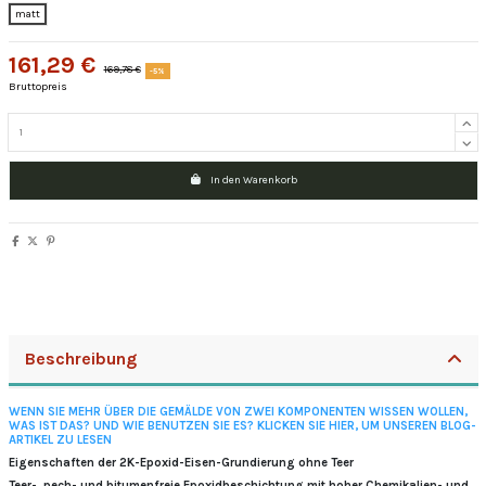
matt
161,29 €
169,78 €
-5%
Bruttopreis
In den Warenkorb
Beschreibung
WENN SIE MEHR ÜBER DIE GEMÄLDE VON ZWEI KOMPONENTEN WISSEN WOLLEN,
WAS IST DAS?
UND WIE BENUTZEN SIE ES?
KLICKEN SIE HIER, UM UNSEREN BLOG-
ARTIKEL ZU LESEN
Eigenschaften der 2K-Epoxid-Eisen-Grundierung ohne Teer
Teer-, pech- und bitumenfreie Epoxidbeschichtung mit hoher Chemikalien- und