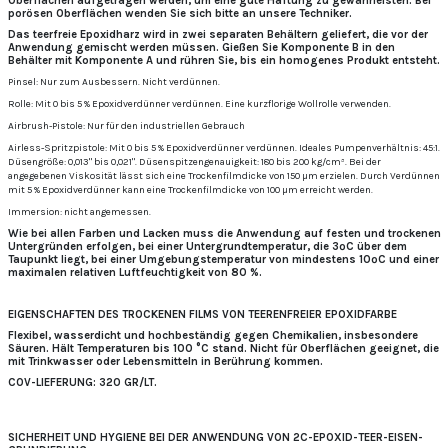
Oberflächen aufgetragen werden, um eine gute Haftung zu gewährleisten. Bei
porösen Oberflächen wenden Sie sich bitte an unsere Techniker.
Das teerfreie Epoxidharz wird in zwei separaten Behältern geliefert, die vor der
Anwendung gemischt werden müssen. Gießen Sie Komponente B in den
Behälter mit Komponente A und rühren Sie, bis ein homogenes Produkt entsteht.
Pinsel: Nur zum Ausbessern. Nicht verdünnen.
Rolle: Mit 0 bis 5 % Epoxidverdünner verdünnen. Eine kurzflorige Wollrolle verwenden.
Airbrush-Pistole: Nur für den industriellen Gebrauch
Airless-Spritzpistole: Mit 0 bis 5 % Epoxidverdünner verdünnen. Ideales Pumpenverhältnis: 45:1.
Düsengröße: 0,013" bis 0,021". Düsenspitzengenauigkeit: 180 bis 200 kg/cm³. Bei der
angegebenen Viskosität lässt sich eine Trockenfilmdicke von 150 µm erzielen. Durch Verdünnen
mit 5 % Epoxidverdünner kann eine Trockenfilmdicke von 100 µm erreicht werden.
Immersion: nicht angemessen.
Wie bei allen Farben und Lacken muss die Anwendung auf festen und trockenen
Untergründen erfolgen, bei einer Untergrundtemperatur, die 3ºC über dem
Taupunkt liegt, bei einer Umgebungstemperatur von mindestens 10ºC und einer
maximalen relativen Luftfeuchtigkeit von 80 %.
EIGENSCHAFTEN DES TROCKENEN FILMS VON TEERENFREIER EPOXIDFARBE
Flexibel, wasserdicht und hochbeständig gegen Chemikalien, insbesondere
Säuren. Hält Temperaturen bis 100 °C stand. Nicht für Oberflächen geeignet, die
mit Trinkwasser oder Lebensmitteln in Berührung kommen.
COV-LIEFERUNG: 320 GR/LT.
SICHERHEIT UND HYGIENE BEI ​​DER ANWENDUNG VON 2C-EPOXID-TEER-EISEN-