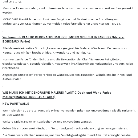
und Leistung.
Monocpa Tönen zu malen, sind untereinander mischbar miteinander und mit weißen gesenkt
werden.
MONO CAPA Plastikfarbe mit Zusätzen Fungizide und Bakterizide die Erstellung und
Verbreitung von Organismen zu vermeiden mico formuliert hat Charakter ANTI RUST.
.
Wo kann ich PLASTIC DEKORATIVE MALEREI, MONO SCHICHT IN FARBEN?
(Malerei
BORDEAUX Farbe)
Affe Malerei dekorative Schicht, besonders geeignet für Malerei Wände und Decken von zu
Hause, ist es einfach brochabilidad, Anwendung und Reinigung.
Hochwertige Farbe für den Schutz und die Dekoration der Oberflächen der Putz, Beton,
Gipskartonplatten, Betonfertigteilen, Mauerwerk im Allgemeinen;
horizontalen und vertikalen
Oberflächen.
Angezeigte Kunststoff-Farbe Farben an Wänden, Decken, Fassaden, Wände, etc. im Innen- und
Außen malen ....
.
WIE MUSS ICH MIT DEKORATIVE MALEREI PLASTIC Dach und Wand Farbe
malen?
(Malerei BORDEAUX Farbe)
NEW PAINT WALLS
Wenn Sie sich aus erster Hand als Primer verwenden geben wollen, verdünnen Sie die Farbe mit
ca.
20% Wasser.
Weitere Spiele, Malen mit zwischen 0% und 5% verdünnt Wasser.
Geben Sie ein oder zwei Hände, um Textur und gewünschte Abdeckung zu homogenisieren.
Die Mauerwerksflächen müssen, um den Feuchtigkeitsgehalt und Alkalität ermöglichen die