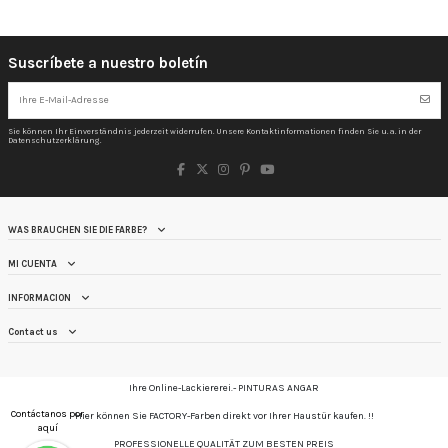
Suscríbete a nuestro boletín
Sie können Ihr Einverständnis jederzeit widerrufen. Unsere Kontaktinformationen finden Sie u. a. in der
Datenschutzerklärung.
WAS BRAUCHEN SIE DIE FARBE?
MI CUENTA
INFORMACION
Contact us
Ihre Online-Lackiererei.- PINTURAS ANGAR
Contáctanos por
Hier können Sie FACTORY-Farben direkt vor Ihrer Haustür kaufen. !!
aquí
PROFESSIONELLE QUALITÄT ZUM BESTEN PREIS