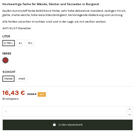
Hochwertige Farbe für Wände, Dächer und Fassaden in Burgund.
Kaufen Kunststoff Farbe BORDEAUX Farbe, sehr hohe dekorative Standard, seidiges Finish,
glatte, matte weiche, hohe Waschbeständigkeit, hervorragende Abdeckung und Leistung.
Alle Farben zwischen mischbar sind und in der Lage, sie mit weißen senken.
ANTI RUST Charakter.
LITER
0.750 L
4 L
15 L
FARBE
Burdeos
SCHICHT
Matee
matt
16,43 €
20,54 €
-20%
Bruttopreis
In den Warenkorb