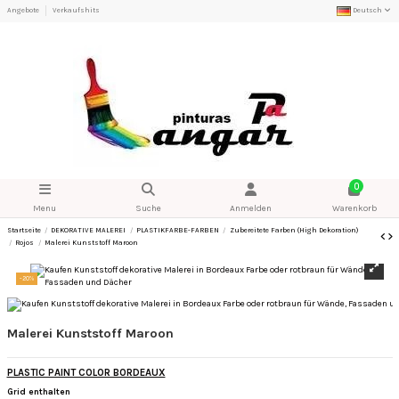
Angebote
Verkaufshits
Deutsch
0
Menu
Suche
Anmelden
Warenkorb
Startseite
DEKORATIVE MALEREI
PLASTIKFARBE-FARBEN
Zubereitete Farben (High Dekoration)
Rojos
Malerei Kunststoff Maroon
-20%
Malerei Kunststoff Maroon
PLASTIC PAINT COLOR BORDEAUX
Grid enthalten