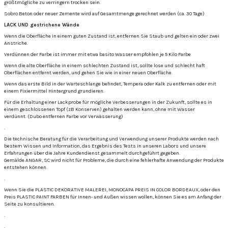
größtmögliche zu verringern trocken sein.
Sobro Beton oder neuer Zemente wird auf Gesamtmenge gerechnet werden (ca. 30 Tage)
LACK UND gestrichene Wände
Wenn die Oberfläche in einem guten Zustand ist, entfernen Sie Staub und gelten ein oder zwei
Anstriche.
Verdünnen der Farbe ist immer mit etwa basito Wasser empfohlen je 5 Kilo Farbe
Wenn die alte Oberfläche in einem schlechten Zustand ist, sollte lose und schlecht haft
Oberflächen entfernt werden, und gehen Sie wie in einer neuen Oberfläche.
Wenn das erste Bild in der Warteschlange befindet, Tempera oder Kalk zu entfernen oder mit
einem Fixiermittel Hintergrund grundieren.
Für die Erhaltung einer Lackprobe für mögliche Verbesserungen in der Zukunft, sollte es in
einem geschlossenen Topf (zB Konserven) gehalten werden kann, ohne mit Wasser
verdünnt.
(Dubo entfernen Farbe vor Verwässerung)
.
Die technische Beratung für die Verarbeitung und Verwendung unserer Produkte werden nach
bestem Wissen und Information, das Ergebnis des Tests in unseren Labors und unsere
Erfahrungen über die Jahre Kundendienst gesammelt durchgeführt gegeben.
Gemälde ANGAR, SC wird nicht für Probleme, die durch eine fehlerhafte Anwendung der Produkte
entstehen können.
.
Wenn Sie die PLASTIC DEKORATIVE MALEREI, MONOCAPA PREIS IN COLOR BORDEAUX, oder den
Preis PLASTIC PAINT FARBEN für Innen- und Außen wissen wollen, können Sie es am Anfang der
Seite zu konsultieren.
.
.