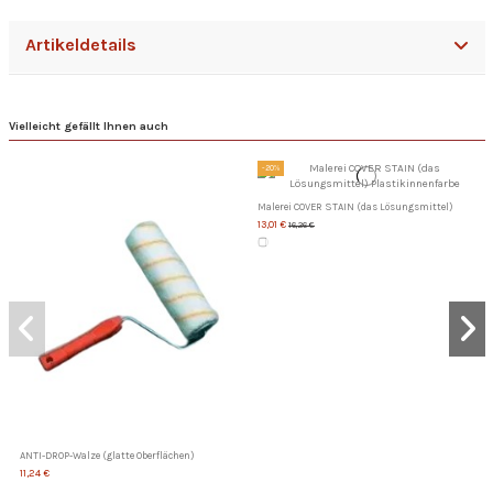
Artikeldetails
Vielleicht gefällt Ihnen auch
-20%
Malerei COVER STAIN (das Lösungsmittel)
13,01 €
16,26 €
ANTI-DROP-Walze (glatte Oberflächen)
11,24 €