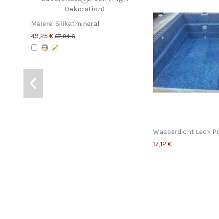
Malerei Silikatmineral
49,25 €
57,94 €
Wasserdicht Lack P
17,12 €