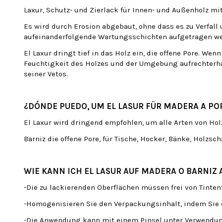
Laxur, Schutz- und Zierlack für Innen- und Außenholz mi
Es wird durch Erosion abgebaut, ohne dass es zu Verfall 
aufeinanderfolgende Wartungsschichten aufgetragen we
El Laxur dringt tief in das Holz ein, die offene Pore. 
Feuchtigkeit des Holzes und der Umgebung aufrechterha
seiner Vetos.
¿DÓNDE PUEDO, UM EL LASUR FÜR MADERA A P
El Laxur wird dringend empfohlen, um alle Arten von Ho
Barniz die offene Pore, für Tische, Hocker, Bänke, Holzsch
WIE KANN ICH EL LASUR AUF MADERA O BARNIZ
-Die zu lackierenden Oberflächen müssen frei von Tinten
-Homogenisieren Sie den Verpackungsinhalt, indem Sie 
-Die Anwendung kann mit einem Pinsel unter Verwendung