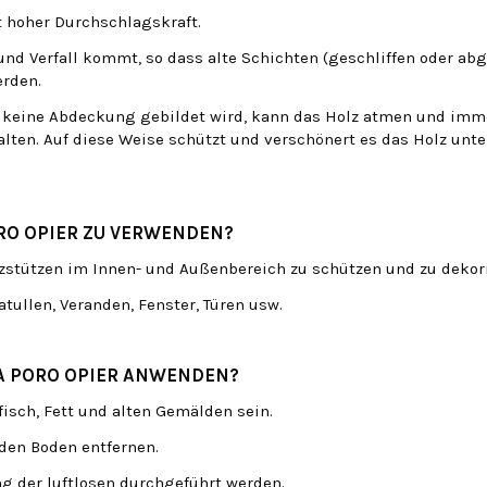
t hoher Durchschlagskraft.
und Verfall kommt, so dass alte Schichten (geschliffen oder abg
rden.
Wenn keine Abdeckung gebildet wird, kann das Holz atmen und im
lten. Auf diese Weise schützt und verschönert es das Holz un
ORO OPIER ZU VERWENDEN?
lzstützen im Innen- und Außenbereich zu schützen und zu dekor
atullen, Veranden, Fenster, Türen usw.
 A PORO OPIER ANWENDEN?
fisch, Fett und alten Gemälden sein.
den Boden entfernen.
 der luftlosen durchgeführt werden.