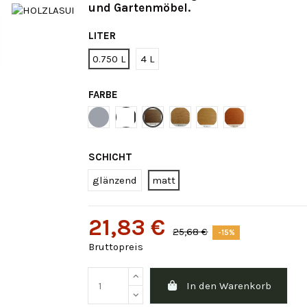
und Gartenmöbel.
LITER
0.750 L
4 L
FARBE
grau
Weiße
Nogal Trox 38
Amerikanische Eiche TRO
Eiche TROX 03
Mahagoni-Sape
SCHICHT
glänzend
matt
21,83 €
25,68 €
-15%
Bruttopreis
In den Warenkorb