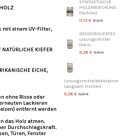
SYNTHETISCHE
 HOLZ
HOLZABDECKUNG
(farblos)
11,13 €
17,12 €
 mit einem UV-Filter,
DEODORISIERTES
Lösungsmittel
(kein...
 NATÜRLICHE KIEFER
9,36 €
11,01 €
RIKANISCHE EICHE,
Lösungsmitteldekoration
Langsam trocken
9,36 €
11,01 €
on ohne Risse oder
erneuten Lackieren
Beizen) entfernt werden
nn das Holz atmen.
her Durchschlagskraft.
sen, Türen, Fenster