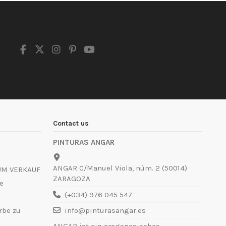
Contact us
PINTURAS ANGAR
ANGAR C/Manuel Viola, núm. 2 (50014)
UM VERKAUF
ZARAGOZA
e
(+034) 976 045 547
rbe zu
info@pinturasangar.es