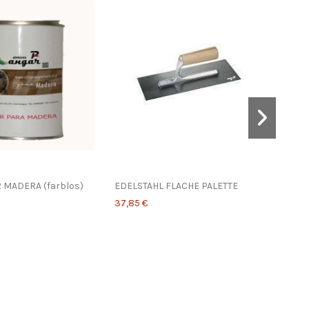
R MADERA (farblos)
EDELSTAHL FLACHE PALETTE
PRÄ
37,85 €
3,44 