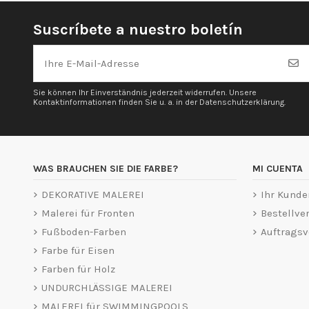
Suscríbete a nuestro boletín
Sie können Ihr Einverständnis jederzeit widerrufen. Unsere
Kontaktinformationen finden Sie u. a. in der Datenschutzerklärung.
WAS BRAUCHEN SIE DIE FARBE?
MI CUENTA
DEKORATIVE MALEREI
Ihr Kunde
Malerei für Fronten
Bestellver
Fußboden-Farben
Auftragsv
Farbe für Eisen
Farben für Holz
UNDURCHLÄSSIGE MALEREI
MALEREI für SWIMMINGPOOLS