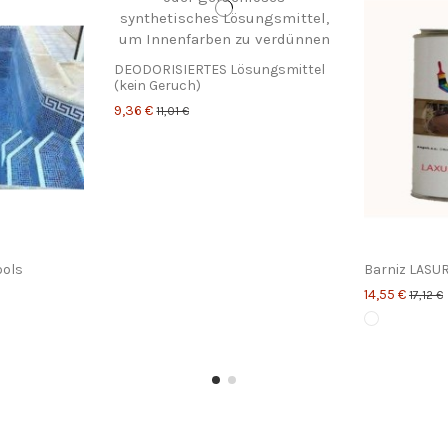
DEODORISIERTES Lösungsmittel
(kein Geruch)
9,36 €
11,01 €
ools
Barniz LASU
14,55 €
17,12 €