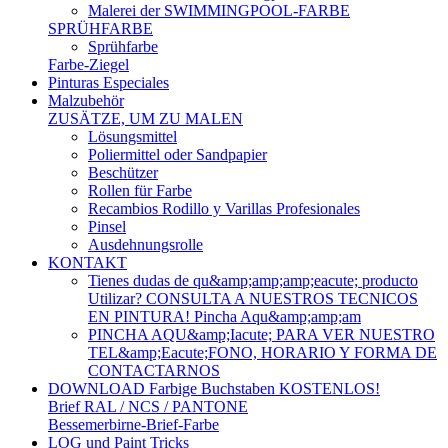
Malerei der SWIMMINGPOOL-FARBE
SPRÜHFARBE
Sprühfarbe
Farbe-Ziegel
Pinturas Especiales
Malzubehör
ZUSÄTZE, UM ZU MALEN
Lösungsmittel
Poliermittel oder Sandpapier
Beschützer
Rollen für Farbe
Recambios Rodillo y Varillas Profesionales
Pinsel
Ausdehnungsrolle
KONTAKT
Tienes dudas de qu&amp;amp;amp;eacute; producto
Utilizar? CONSULTA A NUESTROS TECNICOS
EN PINTURA! Pincha Aqu&amp;amp;am
PINCHA AQU&amp;Iacute; PARA VER NUESTRO
TEL&amp;Eacute;FONO, HORARIO Y FORMA DE
CONTACTARNOS
DOWNLOAD Farbige Buchstaben KOSTENLOS!
Brief RAL / NCS / PANTONE
Bessemerbirne-Brief-Farbe
LOG und Paint Tricks