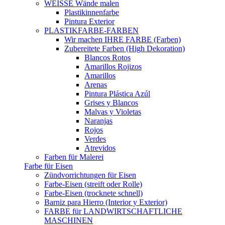
WEISSE Wände malen
Plastikinnenfarbe
Pintura Exterior
PLASTIKFARBE-FARBEN
Wir machen IHRE FARBE (Farben)
Zubereitete Farben (High Dekoration)
Blancos Rotos
Amarillos Rojizos
Amarillos
Arenas
Pintura Plástica Azúl
Grises y Blancos
Malvas y Violetas
Naranjas
Rojos
Verdes
Atrevidos
Farben für Malerei
Farbe für Eisen
Zündvorrichtungen für Eisen
Farbe-Eisen (streift oder Rolle)
Farbe-Eisen (trocknete schnell)
Barniz para Hierro (Interior y Exterior)
FARBE für LANDWIRTSCHAFTLICHE
MASCHINEN