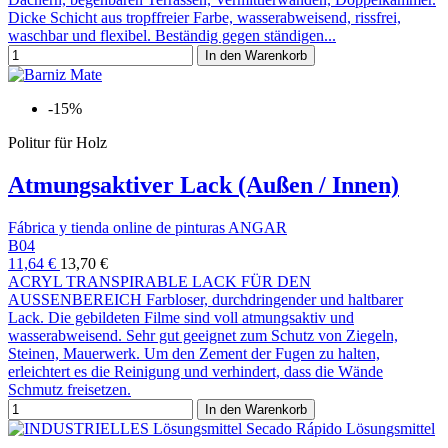
Dicke Schicht aus tropffreier Farbe, wasserabweisend, rissfrei,
waschbar und flexibel. Beständig gegen ständigen...
In den Warenkorb
-15%
Politur für Holz
Atmungsaktiver Lack (Außen / Innen)
Fábrica y tienda online de pinturas ANGAR
B04
11,64 €
13,70 €
ACRYL TRANSPIRABLE LACK FÜR DEN
AUSSENBEREICH Farbloser, durchdringender und haltbarer
Lack. Die gebildeten Filme sind voll atmungsaktiv und
wasserabweisend. Sehr gut geeignet zum Schutz von Ziegeln,
Steinen, Mauerwerk. Um den Zement der Fugen zu halten,
erleichtert es die Reinigung und verhindert, dass die Wände
Schmutz freisetzen.
In den Warenkorb