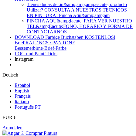
Tienes dudas de qu&amp;amp;amp;eacute; producto
Utilizar? CONSULTA A NUESTROS TECNICOS
EN PINTURA! Pincha Aqu&amp;amp;am
PINCHA AQU&amp;Iacute; PARA VER NUESTRO
TEL&amp;Eacute;FONO, HORARIO Y FORMA DE
CONTACTARNOS
DOWNLOAD Farbige Buchstaben KOSTENLOS!
Brief RAL / NCS / PANTONE
Bessemerbirne-Brief-Farbe
LOG und Paint Tricks
Instagram
Deutsch
Español
English
Français
Italiano
Português PT
EUR €
Anmelden