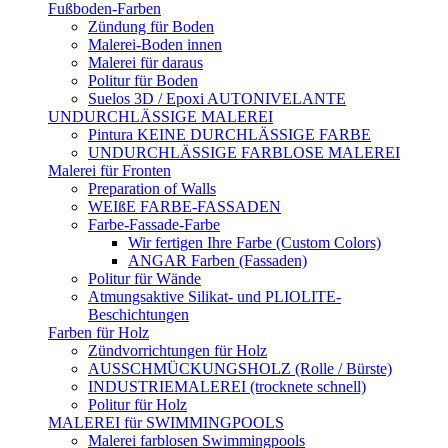
Fußboden-Farben
Zündung für Boden
Malerei-Boden innen
Malerei für daraus
Politur für Boden
Suelos 3D / Epoxi AUTONIVELANTE
UNDURCHLÄSSIGE MALEREI
Pintura KEINE DURCHLÄSSIGE FARBE
UNDURCHLÄSSIGE FARBLOSE MALEREI
Malerei für Fronten
Preparation of Walls
WEIßE FARBE-FASSADEN
Farbe-Fassade-Farbe
Wir fertigen Ihre Farbe (Custom Colors)
ANGAR Farben (Fassaden)
Politur für Wände
Atmungsaktive Silikat- und PLIOLITE-
Beschichtungen
Farben für Holz
Zündvorrichtungen für Holz
AUSSCHMÜCKUNGSHOLZ (Rolle / Bürste)
INDUSTRIEMALEREI (trocknete schnell)
Politur für Holz
MALEREI für SWIMMINGPOOLS
Malerei farblosen Swimmingpools