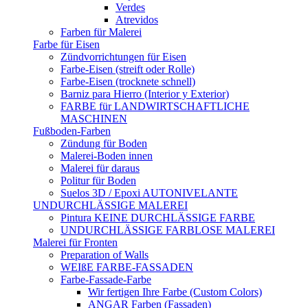
Verdes
Atrevidos
Farben für Malerei
Farbe für Eisen
Zündvorrichtungen für Eisen
Farbe-Eisen (streift oder Rolle)
Farbe-Eisen (trocknete schnell)
Barniz para Hierro (Interior y Exterior)
FARBE für LANDWIRTSCHAFTLICHE
MASCHINEN
Fußboden-Farben
Zündung für Boden
Malerei-Boden innen
Malerei für daraus
Politur für Boden
Suelos 3D / Epoxi AUTONIVELANTE
UNDURCHLÄSSIGE MALEREI
Pintura KEINE DURCHLÄSSIGE FARBE
UNDURCHLÄSSIGE FARBLOSE MALEREI
Malerei für Fronten
Preparation of Walls
WEIßE FARBE-FASSADEN
Farbe-Fassade-Farbe
Wir fertigen Ihre Farbe (Custom Colors)
ANGAR Farben (Fassaden)