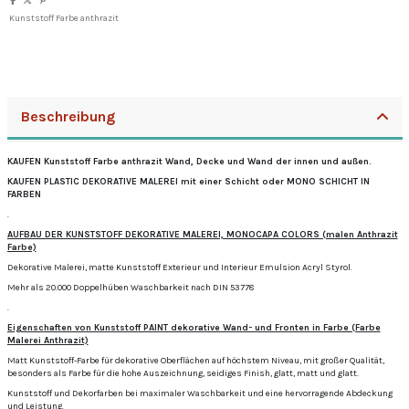
Kunststoff Farbe anthrazit
Beschreibung
KAUFEN Kunststoff Farbe anthrazit Wand, Decke und Wand der innen und außen.
KAUFEN PLASTIC DEKORATIVE MALEREI mit einer Schicht oder MONO SCHICHT IN
FARBEN
.
AUFBAU DER KUNSTSTOFF DEKORATIVE MALEREI, MONOCAPA COLORS (malen Anthrazit
Farbe)
Dekorative Malerei, matte Kunststoff Exterieur und Interieur Emulsion Acryl Styrol.
Mehr als 20.000 Doppelhüben Waschbarkeit nach DIN 53778
.
Eigenschaften von Kunststoff PAINT dekorative Wand- und Fronten in Farbe (Farbe
Malerei Anthrazit)
Matt Kunststoff-Farbe für dekorative Oberflächen auf höchstem Niveau, mit großer Qualität,
besonders als Farbe für die hohe Auszeichnung, seidiges Finish, glatt, matt und glatt.
Kunststoff und Dekorfarben bei maximaler Waschbarkeit und eine hervorragende Abdeckung
und Leistung.