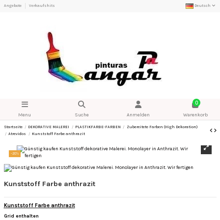
Angebote
Verkaufshits
Deutsch
0
Menu
Suche
Anmelden
Warenkorb
Startseite
DEKORATIVE MALEREI
PLASTIKFARBE-FARBEN
Zubereitete Farben (High Dekoration)
Atrevidos
Kunststoff Farbe anthrazit
-20%
Kunststoff Farbe anthrazit
Kunststoff Farbe anthrazit
Grid enthalten