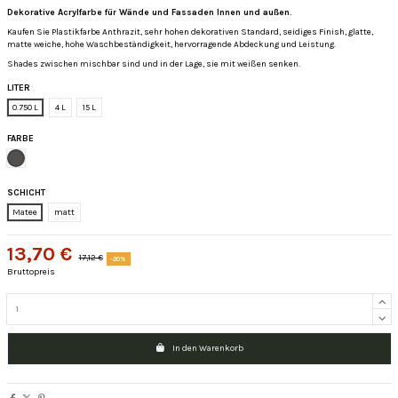
Dekorative Acrylfarbe für Wände und Fassaden Innen und außen.
Kaufen Sie Plastikfarbe Anthrazit, sehr hohen dekorativen Standard, seidiges Finish, glatte,
matte weiche, hohe Waschbeständigkeit, hervorragende Abdeckung und Leistung.
Shades zwischen mischbar sind und in der Lage, sie mit weißen senken.
LITER
0.750 L
4 L
15 L
FARBE
Antracita
SCHICHT
Matee
matt
13,70 €
17,12 €
-20%
Bruttopreis
In den Warenkorb