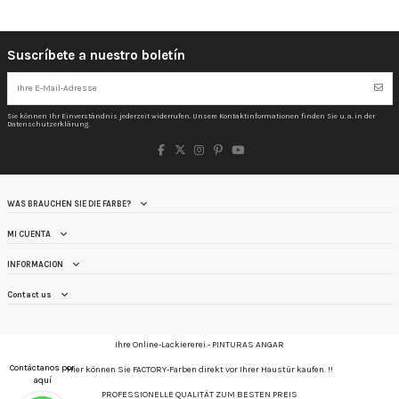
Suscríbete a nuestro boletín
Sie können Ihr Einverständnis jederzeit widerrufen. Unsere Kontaktinformationen finden Sie u. a. in der
Datenschutzerklärung.
WAS BRAUCHEN SIE DIE FARBE?
MI CUENTA
INFORMACION
Contact us
Ihre Online-Lackiererei.- PINTURAS ANGAR
Contáctanos por
Hier können Sie FACTORY-Farben direkt vor Ihrer Haustür kaufen. !!
aquí
PROFESSIONELLE QUALITÄT ZUM BESTEN PREIS