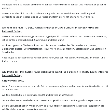
Monocpa Tönen zu malen, sind untereinander mischbar miteinander und mit weißen gesenkt
werden.
MONOCAPA Plastikfarbe mit Zusätzen Fungizide und Bakterizide die Erstellung und
Verbreitung von micoorganisnos Vermeidung formuliert, hat Charakter ANTIMOHO.
.
Wo kann ich PLASTIC DEKORATIVE MALEREI, MONO SCHICHT IN FARBEN?
(Malerei
Anthrazit Farbe)
Dekorative Malerei Monolage, besonders geeignet für Malerei Wände und Decken von zu Hause,
ist es einfach brochabilidad, Anwendung und Reinigung.
Hochwertige Farbe für den Schutz und die Dekoration der Oberflächen der Putz, Beton,
Gipskartonplatten, Betonfertigteilen, Mauerwerk im Allgemeinen;
horizontalen und vertikalen
Oberflächen.
Angezeigte Kunststoff-Farbe Farben an Wänden, Decken, Fassaden, Wände, etc. im Innen- und
Außen malen ....
.
WIE MUSS ICH MIT KUNST PAINT dekorative Wand- und Decken IN FARBE LACK?
(Malerei
Anthrazit Farbe)
A NEW PAINT WALL
Wenn Sie sich aus erster Hand als Primer verwenden geben wollen, verdünnen Sie die Farbe mit
ca.
20% Wasser.
Weitere Spiele, Malen mit zwischen 0% und 5% verdünnt Wasser.
Geben Sie ein oder zwei Hände, um Textur und gewünschte Abdeckung zu homogenisieren.
Die Mauerwerksflächen müssen, um den Feuchtigkeitsgehalt und Alkalität ermöglichen die
größtmögliche zu verringern trocken sein.