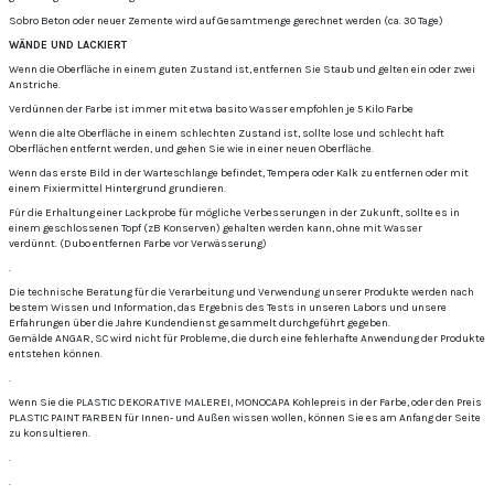
Sobro Beton oder neuer Zemente wird auf Gesamtmenge gerechnet werden (ca. 30 Tage)
WÄNDE UND LACKIERT
Wenn die Oberfläche in einem guten Zustand ist, entfernen Sie Staub und gelten ein oder zwei
Anstriche.
Verdünnen der Farbe ist immer mit etwa basito Wasser empfohlen je 5 Kilo Farbe
Wenn die alte Oberfläche in einem schlechten Zustand ist, sollte lose und schlecht haft
Oberflächen entfernt werden, und gehen Sie wie in einer neuen Oberfläche.
Wenn das erste Bild in der Warteschlange befindet, Tempera oder Kalk zu entfernen oder mit
einem Fixiermittel Hintergrund grundieren.
Für die Erhaltung einer Lackprobe für mögliche Verbesserungen in der Zukunft, sollte es in
einem geschlossenen Topf (zB Konserven) gehalten werden kann, ohne mit Wasser
verdünnt.
(Dubo entfernen Farbe vor Verwässerung)
.
Die technische Beratung für die Verarbeitung und Verwendung unserer Produkte werden nach
bestem Wissen und Information, das Ergebnis des Tests in unseren Labors und unsere
Erfahrungen über die Jahre Kundendienst gesammelt durchgeführt gegeben.
Gemälde ANGAR, SC wird nicht für Probleme, die durch eine fehlerhafte Anwendung der Produkte
entstehen können.
.
Wenn Sie die PLASTIC DEKORATIVE MALEREI, MONOCAPA Kohlepreis in der Farbe, oder den Preis
PLASTIC PAINT FARBEN für Innen- und Außen wissen wollen, können Sie es am Anfang der Seite
zu konsultieren.
.
.