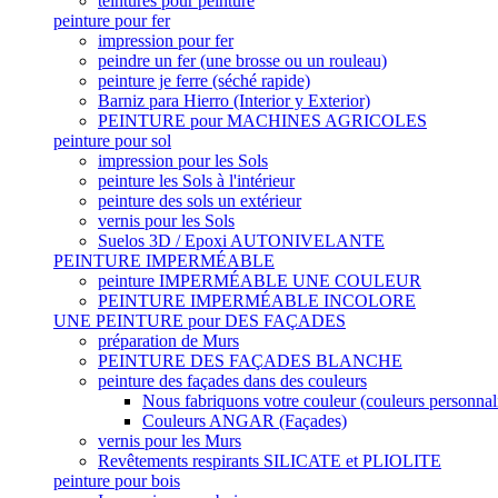
teintures pour peinture
peinture pour fer
impression pour fer
peindre un fer (une brosse ou un rouleau)
peinture je ferre (séché rapide)
Barniz para Hierro (Interior y Exterior)
PEINTURE pour MACHINES AGRICOLES
peinture pour sol
impression pour les Sols
peinture les Sols à l'intérieur
peinture des sols un extérieur
vernis pour les Sols
Suelos 3D / Epoxi AUTONIVELANTE
PEINTURE IMPERMÉABLE
peinture IMPERMÉABLE UNE COULEUR
PEINTURE IMPERMÉABLE INCOLORE
UNE PEINTURE pour DES FAÇADES
préparation de Murs
PEINTURE DES FAÇADES BLANCHE
peinture des façades dans des couleurs
Nous fabriquons votre couleur (couleurs personnal
Couleurs ANGAR (Façades)
vernis pour les Murs
Revêtements respirants SILICATE et PLIOLITE
peinture pour bois