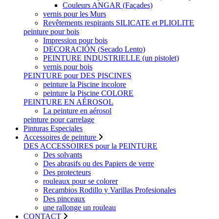
Couleurs ANGAR (Façades)
vernis pour les Murs
Revêtements respirants SILICATE et PLIOLITE
peinture pour bois
Impression pour bois
DECORACIÓN (Secado Lento)
PEINTURE INDUSTRIELLE (un pistolet)
vernis pour bois
PEINTURE pour DES PISCINES
peinture la Piscine incolore
peinture la Piscine COLORE
PEINTURE EN AÉROSOL
La peinture en aérosol
peinture pour carrelage
Pinturas Especiales
Accessoires de peinture
DES ACCESSOIRES pour la PEINTURE
Des solvants
Des abrasifs ou des Papiers de verre
Des protecteurs
rouleaux pour se colorer
Recambios Rodillo y Varillas Profesionales
Des pinceaux
une rallonge un rouleau
CONTACT