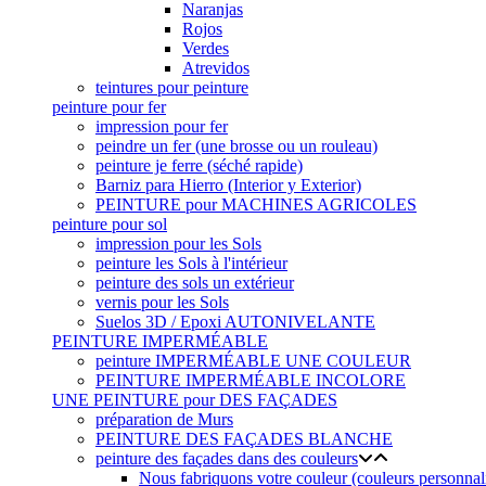
Naranjas
Rojos
Verdes
Atrevidos
teintures pour peinture
peinture pour fer
impression pour fer
peindre un fer (une brosse ou un rouleau)
peinture je ferre (séché rapide)
Barniz para Hierro (Interior y Exterior)
PEINTURE pour MACHINES AGRICOLES
peinture pour sol
impression pour les Sols
peinture les Sols à l'intérieur
peinture des sols un extérieur
vernis pour les Sols
Suelos 3D / Epoxi AUTONIVELANTE
PEINTURE IMPERMÉABLE
peinture IMPERMÉABLE UNE COULEUR
PEINTURE IMPERMÉABLE INCOLORE
UNE PEINTURE pour DES FAÇADES
préparation de Murs
PEINTURE DES FAÇADES BLANCHE
peinture des façades dans des couleurs
Nous fabriquons votre couleur (couleurs personnal