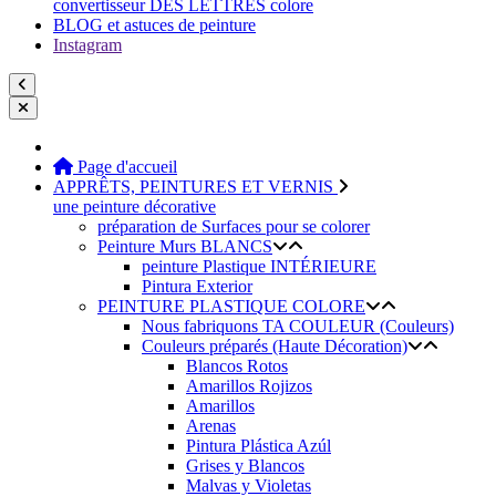
convertisseur DES LETTRES colore
BLOG et astuces de peinture
Instagram
Page d'accueil
APPRÊTS, PEINTURES ET VERNIS
une peinture décorative
préparation de Surfaces pour se colorer
Peinture Murs BLANCS
peinture Plastique INTÉRIEURE
Pintura Exterior
PEINTURE PLASTIQUE COLORE
Nous fabriquons TA COULEUR (Couleurs)
Couleurs préparés (Haute Décoration)
Blancos Rotos
Amarillos Rojizos
Amarillos
Arenas
Pintura Plástica Azúl
Grises y Blancos
Malvas y Violetas