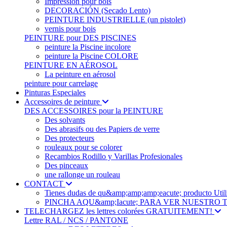
Impression pour bois
DECORACIÓN (Secado Lento)
PEINTURE INDUSTRIELLE (un pistolet)
vernis pour bois
PEINTURE pour DES PISCINES
peinture la Piscine incolore
peinture la Piscine COLORE
PEINTURE EN AÉROSOL
La peinture en aérosol
peinture pour carrelage
Pinturas Especiales
Accessoires de peinture
DES ACCESSOIRES pour la PEINTURE
Des solvants
Des abrasifs ou des Papiers de verre
Des protecteurs
rouleaux pour se colorer
Recambios Rodillo y Varillas Profesionales
Des pinceaux
une rallonge un rouleau
CONTACT
Tienes dudas de qu&amp;amp;amp;eacute; produc
PINCHA AQU&amp;Iacute; PARA VER NUESTRO
TELECHARGEZ les lettres colorées GRATUITEMENT!
Lettre RAL / NCS / PANTONE