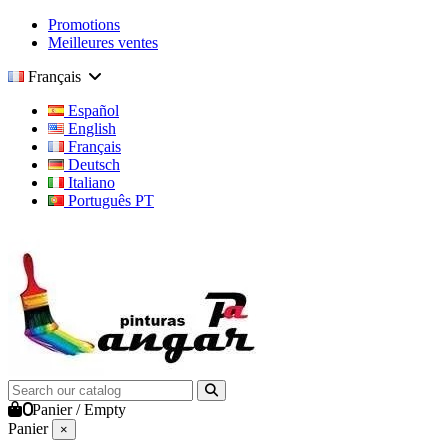
Promotions
Meilleures ventes
Français
Español
English
Français
Deutsch
Italiano
Português PT
0
Panier
/
Empty
Panier
×