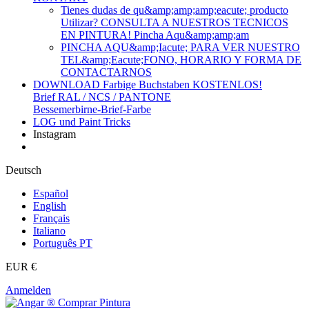
Tienes dudas de qu&amp;amp;amp;eacute; producto
Utilizar? CONSULTA A NUESTROS TECNICOS
EN PINTURA! Pincha Aqu&amp;amp;am
PINCHA AQU&amp;Iacute; PARA VER NUESTRO
TEL&amp;Eacute;FONO, HORARIO Y FORMA DE
CONTACTARNOS
DOWNLOAD Farbige Buchstaben KOSTENLOS!
Brief RAL / NCS / PANTONE
Bessemerbirne-Brief-Farbe
LOG und Paint Tricks
Instagram
Deutsch
Español
English
Français
Italiano
Português PT
EUR €
Anmelden