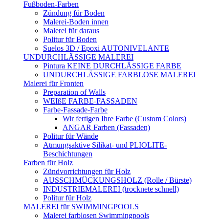
Fußboden-Farben
Zündung für Boden
Malerei-Boden innen
Malerei für daraus
Politur für Boden
Suelos 3D / Epoxi AUTONIVELANTE
UNDURCHLÄSSIGE MALEREI
Pintura KEINE DURCHLÄSSIGE FARBE
UNDURCHLÄSSIGE FARBLOSE MALEREI
Malerei für Fronten
Preparation of Walls
WEIßE FARBE-FASSADEN
Farbe-Fassade-Farbe
Wir fertigen Ihre Farbe (Custom Colors)
ANGAR Farben (Fassaden)
Politur für Wände
Atmungsaktive Silikat- und PLIOLITE-
Beschichtungen
Farben für Holz
Zündvorrichtungen für Holz
AUSSCHMÜCKUNGSHOLZ (Rolle / Bürste)
INDUSTRIEMALEREI (trocknete schnell)
Politur für Holz
MALEREI für SWIMMINGPOOLS
Malerei farblosen Swimmingpools