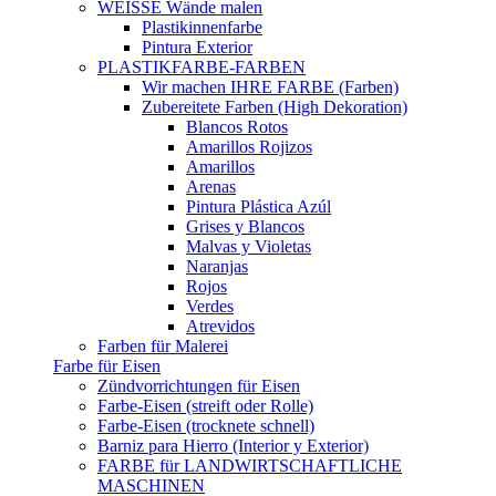
WEISSE Wände malen
Plastikinnenfarbe
Pintura Exterior
PLASTIKFARBE-FARBEN
Wir machen IHRE FARBE (Farben)
Zubereitete Farben (High Dekoration)
Blancos Rotos
Amarillos Rojizos
Amarillos
Arenas
Pintura Plástica Azúl
Grises y Blancos
Malvas y Violetas
Naranjas
Rojos
Verdes
Atrevidos
Farben für Malerei
Farbe für Eisen
Zündvorrichtungen für Eisen
Farbe-Eisen (streift oder Rolle)
Farbe-Eisen (trocknete schnell)
Barniz para Hierro (Interior y Exterior)
FARBE für LANDWIRTSCHAFTLICHE
MASCHINEN