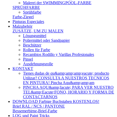
Malerei der SWIMMINGPOOL-FARBE
SPRÜHFARBE
Sprühfarbe
Farbe-Ziegel
Pinturas Especiales
Malzubehör
ZUSÄTZE, UM ZU MALEN
Lösungsmittel
Poliermittel oder Sandpapier
Beschützer
Rollen für Farbe
Recambios Rodillo y Varillas Profesionales
Pinsel
Ausdehnungsrolle
KONTAKT
Tienes dudas de qu&amp;amp;amp;eacute; producto
Utilizar? CONSULTA A NUESTROS TECNICOS
EN PINTURA! Pincha Aqu&amp;amp;am
PINCHA AQU&amp;Iacute; PARA VER NUESTRO
TEL&amp;Eacute;FONO, HORARIO Y FORMA DE
CONTACTARNOS
DOWNLOAD Farbige Buchstaben KOSTENLOS!
Brief RAL / NCS / PANTONE
Bessemerbirne-Brief-Farbe
LOG und Paint Tricks