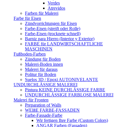
Verdes
Atrevidos
Farben für Malerei
Farbe für Eisen
Zündvorrichtungen für Eisen
Farbe-Eisen (streift oder Rolle)
Farbe-Eisen (trocknete schnell)
Barniz para Hierro (Interior y Exterior)
FARBE für LANDWIRTSCHAFTLICHE
MASCHINEN
Fußboden-Farben
Zündung für Boden
Malerei-Boden innen
Malerei für daraus
Politur für Boden
Suelos 3D / Epoxi AUTONIVELANTE
UNDURCHLÄSSIGE MALEREI
Pintura KEINE DURCHLÄSSIGE FARBE
UNDURCHLÄSSIGE FARBLOSE MALEREI
Malerei für Fronten
Preparation of Walls
WEIßE FARBE-FASSADEN
Farbe-Fassade-Farbe
Wir fertigen Ihre Farbe (Custom Colors)
ANGAR Farben (Fassaden)