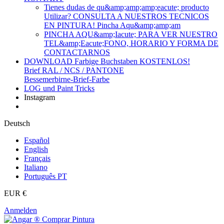
Tienes dudas de qu&amp;amp;amp;eacute; producto
Utilizar? CONSULTA A NUESTROS TECNICOS
EN PINTURA! Pincha Aqu&amp;amp;am
PINCHA AQU&amp;Iacute; PARA VER NUESTRO
TEL&amp;Eacute;FONO, HORARIO Y FORMA DE
CONTACTARNOS
DOWNLOAD Farbige Buchstaben KOSTENLOS!
Brief RAL / NCS / PANTONE
Bessemerbirne-Brief-Farbe
LOG und Paint Tricks
Instagram
Deutsch
Español
English
Français
Italiano
Português PT
EUR €
Anmelden