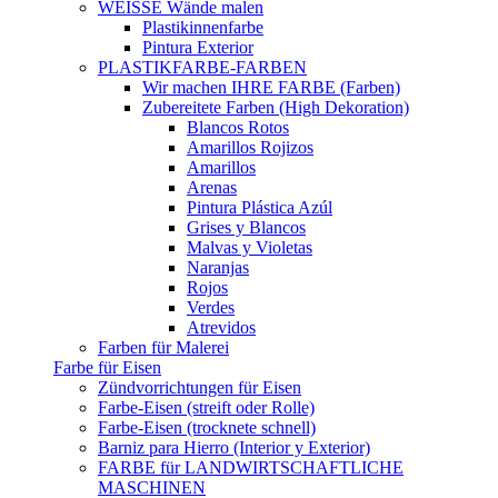
WEISSE Wände malen
Plastikinnenfarbe
Pintura Exterior
PLASTIKFARBE-FARBEN
Wir machen IHRE FARBE (Farben)
Zubereitete Farben (High Dekoration)
Blancos Rotos
Amarillos Rojizos
Amarillos
Arenas
Pintura Plástica Azúl
Grises y Blancos
Malvas y Violetas
Naranjas
Rojos
Verdes
Atrevidos
Farben für Malerei
Farbe für Eisen
Zündvorrichtungen für Eisen
Farbe-Eisen (streift oder Rolle)
Farbe-Eisen (trocknete schnell)
Barniz para Hierro (Interior y Exterior)
FARBE für LANDWIRTSCHAFTLICHE
MASCHINEN