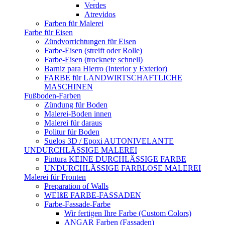
Verdes
Atrevidos
Farben für Malerei
Farbe für Eisen
Zündvorrichtungen für Eisen
Farbe-Eisen (streift oder Rolle)
Farbe-Eisen (trocknete schnell)
Barniz para Hierro (Interior y Exterior)
FARBE für LANDWIRTSCHAFTLICHE
MASCHINEN
Fußboden-Farben
Zündung für Boden
Malerei-Boden innen
Malerei für daraus
Politur für Boden
Suelos 3D / Epoxi AUTONIVELANTE
UNDURCHLÄSSIGE MALEREI
Pintura KEINE DURCHLÄSSIGE FARBE
UNDURCHLÄSSIGE FARBLOSE MALEREI
Malerei für Fronten
Preparation of Walls
WEIßE FARBE-FASSADEN
Farbe-Fassade-Farbe
Wir fertigen Ihre Farbe (Custom Colors)
ANGAR Farben (Fassaden)