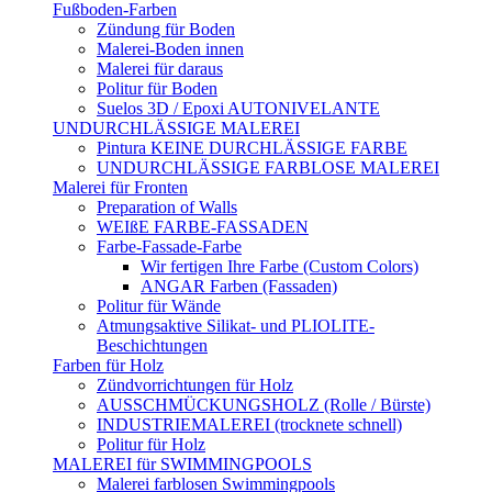
Fußboden-Farben
Zündung für Boden
Malerei-Boden innen
Malerei für daraus
Politur für Boden
Suelos 3D / Epoxi AUTONIVELANTE
UNDURCHLÄSSIGE MALEREI
Pintura KEINE DURCHLÄSSIGE FARBE
UNDURCHLÄSSIGE FARBLOSE MALEREI
Malerei für Fronten
Preparation of Walls
WEIßE FARBE-FASSADEN
Farbe-Fassade-Farbe
Wir fertigen Ihre Farbe (Custom Colors)
ANGAR Farben (Fassaden)
Politur für Wände
Atmungsaktive Silikat- und PLIOLITE-
Beschichtungen
Farben für Holz
Zündvorrichtungen für Holz
AUSSCHMÜCKUNGSHOLZ (Rolle / Bürste)
INDUSTRIEMALEREI (trocknete schnell)
Politur für Holz
MALEREI für SWIMMINGPOOLS
Malerei farblosen Swimmingpools