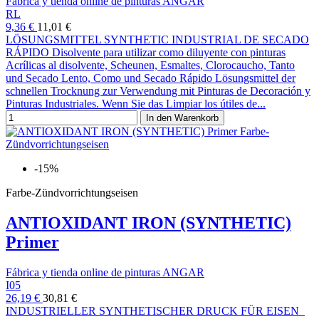
Fábrica y tienda online de pinturas ANGAR
RL
9,36 €
11,01 €
LÖSUNGSMITTEL SYNTHETIC INDUSTRIAL DE SECADO
RÁPIDO Disolvente para utilizar como diluyente con pinturas
Acrílicas al disolvente, Scheunen, Esmaltes, Clorocaucho, Tanto
und Secado Lento, Como und Secado Rápido Lösungsmittel der
schnellen Trocknung zur Verwendung mit Pinturas de Decoración y
Pinturas Industriales. Wenn Sie das Limpiar los útiles de...
In den Warenkorb
-15%
Farbe-Zündvorrichtungseisen
ANTIOXIDANT IRON (SYNTHETIC)
Primer
Fábrica y tienda online de pinturas ANGAR
I05
26,19 €
30,81 €
INDUSTRIELLER SYNTHETISCHER DRUCK FÜR EISEN