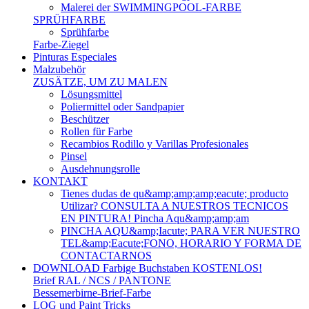
Malerei der SWIMMINGPOOL-FARBE
SPRÜHFARBE
Sprühfarbe
Farbe-Ziegel
Pinturas Especiales
Malzubehör
ZUSÄTZE, UM ZU MALEN
Lösungsmittel
Poliermittel oder Sandpapier
Beschützer
Rollen für Farbe
Recambios Rodillo y Varillas Profesionales
Pinsel
Ausdehnungsrolle
KONTAKT
Tienes dudas de qu&amp;amp;amp;eacute; producto
Utilizar? CONSULTA A NUESTROS TECNICOS
EN PINTURA! Pincha Aqu&amp;amp;am
PINCHA AQU&amp;Iacute; PARA VER NUESTRO
TEL&amp;Eacute;FONO, HORARIO Y FORMA DE
CONTACTARNOS
DOWNLOAD Farbige Buchstaben KOSTENLOS!
Brief RAL / NCS / PANTONE
Bessemerbirne-Brief-Farbe
LOG und Paint Tricks