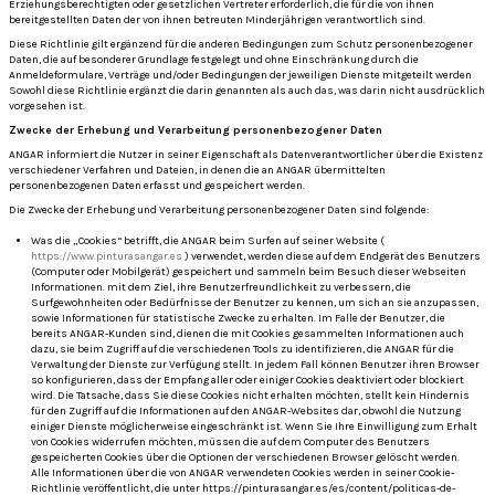
Erziehungsberechtigten oder gesetzlichen Vertreter erforderlich, die für die von ihnen
bereitgestellten Daten der von ihnen betreuten Minderjährigen verantwortlich sind.
Diese Richtlinie gilt ergänzend für die anderen Bedingungen zum Schutz personenbezogener
Daten, die auf besonderer Grundlage festgelegt und ohne Einschränkung durch die
Anmeldeformulare, Verträge und/oder Bedingungen der jeweiligen Dienste mitgeteilt werden
Sowohl diese Richtlinie ergänzt die darin genannten als auch das, was darin nicht ausdrücklich
vorgesehen ist.
Zwecke der Erhebung und Verarbeitung personenbezogener Daten
ANGAR informiert die Nutzer in seiner Eigenschaft als Datenverantwortlicher über die Existenz
verschiedener Verfahren und Dateien, in denen die an ANGAR übermittelten
personenbezogenen Daten erfasst und gespeichert werden.
Die Zwecke der Erhebung und Verarbeitung personenbezogener Daten sind folgende:
Was die „Cookies“ betrifft, die ANGAR beim Surfen auf seiner Website (
https://www.pinturasangar.es
) verwendet, werden diese auf dem Endgerät des Benutzers
(Computer oder Mobilgerät) gespeichert und sammeln beim Besuch dieser Webseiten
Informationen. mit dem Ziel, ihre Benutzerfreundlichkeit zu verbessern, die
Surfgewohnheiten oder Bedürfnisse der Benutzer zu kennen, um sich an sie anzupassen,
sowie Informationen für statistische Zwecke zu erhalten.
Im Falle der Benutzer, die
bereits ANGAR-Kunden sind, dienen die mit Cookies gesammelten Informationen auch
dazu, sie beim Zugriff auf die verschiedenen Tools zu identifizieren, die ANGAR für die
Verwaltung der Dienste zur Verfügung stellt.
In jedem Fall können Benutzer ihren Browser
so konfigurieren, dass der Empfang aller oder einiger Cookies deaktiviert oder blockiert
wird.
Die Tatsache, dass Sie diese Cookies nicht erhalten möchten, stellt kein Hindernis
für den Zugriff auf die Informationen auf den ANGAR-Websites dar, obwohl die Nutzung
einiger Dienste möglicherweise eingeschränkt ist.
Wenn Sie Ihre Einwilligung zum Erhalt
von Cookies widerrufen möchten, müssen die auf dem Computer des Benutzers
gespeicherten Cookies über die Optionen der verschiedenen Browser gelöscht werden.
Alle Informationen über die von ANGAR verwendeten Cookies werden in seiner Cookie-
Richtlinie veröffentlicht, die unter https://pinturasangar.es/es/content/politicas-de-