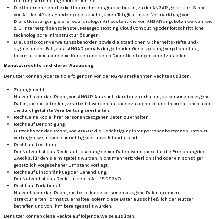
Leistungserbringung erforderlich ist.
Die Unternehmen, die die Unternehmensgruppe bilden, zu der ANGAR gehört, im Sinne
von Artikel 42 des Handelsgesetzbuchs, deren Tätigkeit in der Vermarktung von
Dienstleistungen gleicher oder analoger Art besteht, die von ANGAR angeboten werden, wie
z. B. Internetpräsenzdienste , Managed Hosting, Cloud Computing oder fortschrittliche
technologische Infrastrukturlösungen.
Die Justiz- oder Verwaltungsbehörden sowie die staatlichen Sicherheitskräfte und -
organe für den Fall, dass ANGAR gemäß der geltenden Gesetzgebung verpflichtet ist,
Informationen über seine Kunden und deren Dienstleistungen bereitzustellen.
Benutzerrechte und deren Ausübung
Benutzer können jederzeit die folgenden von der RGPD anerkannten Rechte ausüben:
Zugangsrecht.
Nutzer haben das Recht, von ANGAR Auskunft darüber zu erhalten, ob personenbezogene
Daten, die sie betreffen, verarbeitet werden, auf diese zuzugreifen und Informationen über
die durchgeführte Verarbeitung zu erhalten.
Recht, eine Kopie Ihrer personenbezogenen Daten zu erhalten.
Recht auf Berichtigung.
Nutzer haben das Recht, von ANGAR die Berichtigung ihrer personenbezogenen Daten zu
verlangen, wenn diese unrichtig oder unvollständig sind.
Recht auf Löschung.
Der Nutzer hat das Recht auf Löschung seiner Daten, wenn diese für die Erreichung des
Zwecks, für den sie mitgeteilt wurden, nicht mehr erforderlich sind oder ein sonstiger
gesetzlich vorgesehener Umstand vorliegt.
Recht auf Einschränkung der Behandlung.
Der Nutzer hat das Recht, in den in Art.
18 DSGVO.
Recht auf Portabilität.
Nutzer haben das Recht, sie betreffende personenbezogene Daten in einem
strukturierten Format zu erhalten, sofern diese Daten ausschließlich den Nutzer
betreffen und von ihm bereitgestellt wurden.
Benutzer können diese Rechte auf folgende Weise ausüben: