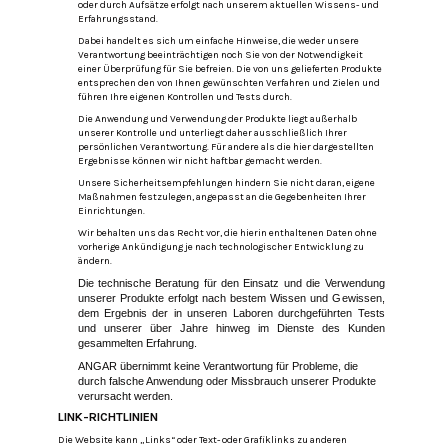
oder durch Aufsätze erfolgt nach unserem aktuellen Wissens- und
Erfahrungsstand.
Dabei handelt es sich um einfache Hinweise, die weder unsere
Verantwortung beeinträchtigen noch Sie von der Notwendigkeit
einer Überprüfung für Sie befreien.
Die von uns gelieferten Produkte
entsprechen den von Ihnen gewünschten Verfahren und Zielen und
führen Ihre eigenen Kontrollen und Tests durch.
Die Anwendung und Verwendung der Produkte liegt außerhalb
unserer Kontrolle und unterliegt daher ausschließlich Ihrer
persönlichen Verantwortung. Für andere als die hier dargestellten
Ergebnisse können wir nicht haftbar gemacht werden.
Unsere Sicherheitsempfehlungen hindern Sie nicht daran, eigene
Maßnahmen festzulegen, angepasst an die Gegebenheiten Ihrer
Einrichtungen.
Wir behalten uns das Recht vor, die hierin enthaltenen Daten ohne
vorherige Ankündigung je nach technologischer Entwicklung zu
ändern.
Die technische Beratung für den Einsatz und die Verwendung
unserer Produkte erfolgt nach bestem Wissen und Gewissen,
dem Ergebnis der
in unseren Laboren durchgeführten Tests
und unserer über Jahre hinweg im Dienste des Kunden
gesammelten Erfahrung.
ANGAR übernimmt keine Verantwortung für Probleme, die
durch falsche Anwendung oder Missbrauch unserer Produkte
verursacht werden.
LINK-RICHTLINIEN
Die Website kann „Links“ oder Text- oder Grafiklinks zu anderen