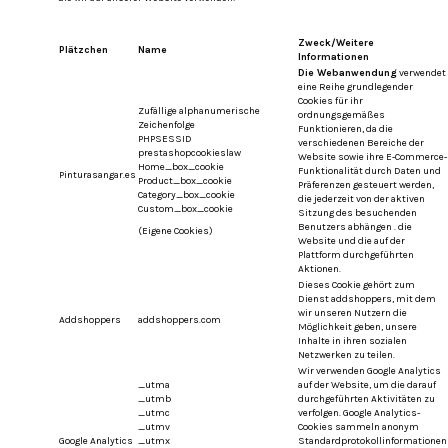
Zweck/Weitere
Plätzchen
Name
Informationen
Die Webanwendung
verwendet
eine Reihe grundlegender
Cookies für ihr
Zufällige alphanumerische
ordnungsgemäßes
Zeichenfolge
Funktionieren, da die
PHPSESSID
verschiedenen Bereiche der
prestashopcookieslaw
Website sowie ihre E-Commerce-
Home_box_cookie
Funktionalität durch Daten und
Pinturasangar.es
Product_box_cookie
Präferenzen gesteuert werden,
Category_box_cookie
die jederzeit von der aktiven
Custom_box_cookie
Sitzung des besuchenden
Benutzers abhängen . die
(Eigene Cookies)
Website und die auf der
Plattform durchgeführten
Aktionen.
Dieses Cookie gehört zum
Dienst addshoppers, mit dem
wir unseren Nutzern die
Addshoppers
addshoppers.com
Möglichkeit geben, unsere
Inhalte in ihren sozialen
Netzwerken zu teilen.
Wir verwenden Google Analytics
_utma
auf der Website, um die darauf
_utmb
durchgeführten Aktivitäten zu
_utmc
verfolgen.
Google Analytics-
_utmv
Cookies sammeln anonym
Google Analytics
_utmx
Standardprotokollinformationen