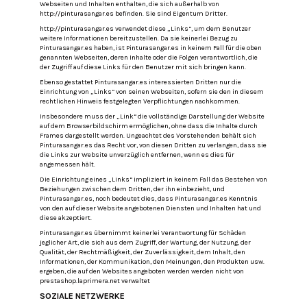
Webseiten und Inhalten enthalten, die sich außerhalb von
http://pinturasangar.es befinden.
Sie sind Eigentum Dritter.
http://pinturasangar.es verwendet diese „Links“, um dem Benutzer
weitere Informationen bereitzustellen.
Da sie keinerlei Bezug zu
Pinturasangar.es haben, ist Pinturasangar.es in keinem Fall für die oben
genannten Webseiten, deren Inhalte oder die Folgen verantwortlich, die
der Zugriff auf diese Links für den Benutzer mit sich bringen kann.
Ebenso gestattet Pinturasangar.es interessierten Dritten nur die
Einrichtung von „Links“ von seinen Webseiten, sofern sie den in diesem
rechtlichen Hinweis festgelegten Verpflichtungen nachkommen.
Insbesondere muss der „Link“ die vollständige Darstellung der Website
auf dem Browserbildschirm ermöglichen, ohne dass die Inhalte durch
Frames dargestellt werden.
Ungeachtet des Vorstehenden behält sich
Pinturasangar.es das Recht vor, von diesen Dritten zu verlangen, dass sie
die Links zur Website unverzüglich entfernen, wenn es dies für
angemessen hält.
Die Einrichtung eines „Links“ impliziert in keinem Fall das Bestehen von
Beziehungen zwischen dem Dritten, der ihn einbezieht, und
Pinturasangar.es, noch bedeutet dies, dass Pinturasangar.es Kenntnis
von den auf dieser Website angebotenen Diensten und Inhalten hat und
diese akzeptiert.
Pinturasangar.es übernimmt keinerlei Verantwortung für Schäden
jeglicher Art, die sich aus dem Zugriff, der Wartung, der Nutzung, der
Qualität, der Rechtmäßigkeit, der Zuverlässigkeit, dem Inhalt, den
Informationen, der Kommunikation, den Meinungen, den Produkten usw.
ergeben, die auf den Websites angeboten werden werden nicht von
prestashop.laprimera.net verwaltet
SOZIALE NETZWERKE