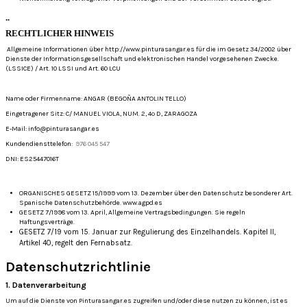
..
RECHTLICHER HINWEIS
Allgemeine Informationen über http://www.pinturasangar.es für die im Gesetz 34/2002 über
Dienste der Informationsgesellschaft und elektronischen Handel vorgesehenen Zwecke.
(LSSICE) / Art. 10 LSSI und Art.
60 LCU
Name oder Firmenname: ANGAR (BEGOÑA ANTOLIN TELLO)
Eingetragener Sitz: C/ MANUEL VIOLA, NUM.
2, 4º D, ZARAGOZA
E-Mail: info@pinturasangar.es
Kundendiensttelefon:
976 045 547
DNI: ES25447016T
ORGANISCHES GESETZ 15/1999 vom 13. Dezember über den Datenschutz besonderer Art.
Spanische Datenschutzbehörde.
www.agpd.es
GESETZ 7/1998 vom 13. April, Allgemeine Vertragsbedingungen.
Sie regeln
Haftungsverträge.
GESETZ 7/19 vom 15. Januar zur Regulierung des Einzelhandels.
Kapitel II,
Artikel 40, regelt den Fernabsatz.
Datenschutzrichtlinie
1. Datenverarbeitung
Um auf die Dienste von Pinturasangar.es zugreifen und/oder diese nutzen zu können, ist es