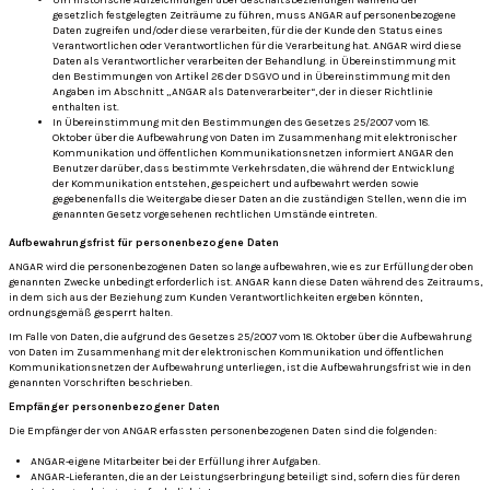
Um historische Aufzeichnungen über Geschäftsbeziehungen während der
gesetzlich festgelegten Zeiträume zu führen, muss ANGAR auf personenbezogene
Daten zugreifen und/oder diese verarbeiten, für die der Kunde den Status eines
Verantwortlichen oder Verantwortlichen für die Verarbeitung hat. ANGAR wird diese
Daten als Verantwortlicher verarbeiten der Behandlung. in Übereinstimmung mit
den Bestimmungen von Artikel 28 der DSGVO und in Übereinstimmung mit den
Angaben im Abschnitt „ANGAR als Datenverarbeiter“, der in dieser Richtlinie
enthalten ist.
In Übereinstimmung mit den Bestimmungen des Gesetzes 25/2007 vom 18.
Oktober über die Aufbewahrung von Daten im Zusammenhang mit elektronischer
Kommunikation und öffentlichen Kommunikationsnetzen informiert ANGAR den
Benutzer darüber, dass bestimmte Verkehrsdaten, die während der Entwicklung
der Kommunikation entstehen, gespeichert und aufbewahrt werden sowie
gegebenenfalls die Weitergabe dieser Daten an die zuständigen Stellen, wenn die im
genannten Gesetz vorgesehenen rechtlichen Umstände eintreten.
Aufbewahrungsfrist für personenbezogene Daten
ANGAR wird die personenbezogenen Daten so lange aufbewahren, wie es zur Erfüllung der oben
genannten Zwecke unbedingt erforderlich ist. ANGAR kann diese Daten während des Zeitraums,
in dem sich aus der Beziehung zum Kunden Verantwortlichkeiten ergeben könnten,
ordnungsgemäß gesperrt halten.
Im Falle von Daten, die aufgrund des Gesetzes 25/2007 vom 18. Oktober über die Aufbewahrung
von Daten im Zusammenhang mit der elektronischen Kommunikation und öffentlichen
Kommunikationsnetzen der Aufbewahrung unterliegen, ist die Aufbewahrungsfrist wie in den
genannten Vorschriften beschrieben.
Empfänger personenbezogener Daten
Die Empfänger der von ANGAR erfassten personenbezogenen Daten sind die folgenden:
ANGAR-eigene Mitarbeiter bei der Erfüllung ihrer Aufgaben.
ANGAR-Lieferanten, die an der Leistungserbringung beteiligt sind, sofern dies für deren