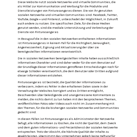
Diese Website nutzt soziale Netzwerke und virtuelle Communities, die
als Mittel zur Kommunikation und Werbung für die Produkte und
Dienstleistungen von Pinturasangar.es dienen.
Die von ihr genutzten
sozialen Netzwerke und virtuellen Communities sind: Facebook, Twitter,
YouTube, Google + und Pinterest, unbeschadet der Möglichkeit, in Zukunft
auch andere zu nutzen.
Die spezifischen Ziele, für die diese Medien
genutzt werden, sind die mediale Unterstützung und Verbreitung der
Dienste von Pinturasangar.es
In Bezug auf die in den sozialen Netzwerken enthaltenen Informationen
ist Pinturasangar.es in keinem Fall für die Richtigkeit, Genauigkeit,
Angemessenheit, Eignung und Aktualisierung der über sie
bereitgestellten Informationen verantwortlich.
Die in sozialen Netzwerken bereitgestellten Inhalte haben ausschließlich
informativen Charakter und sind daher weder für die vom Benutzer auf
der Grundlage dieser Informationen getroffenen Entscheidungen noch für
etwaige Schäden verantwortlich, die dem Benutzer oder Dritten aufgrund
dieser Informationen entstehen.
Pinturasangar.es ist bestrebt, die Qualität der Informationen zu
verbessern, indem es Fehler in den erhaltenen Daten sowie in der
Verwaltung der Websites korrigiert und es Dritten ermöglicht,
Beschwerden über beleidigende und unangemessene Kommentare zu
melden, die nichts damit zu tun haben mit den besprochenen Themen,
veröffentlichten Fotos oder Videos auch nicht im Zusammenhang mit
den Themen, für die die bisherigen sozialen Netzwerke und Communities
gedacht sind.
In diesen Fällen ist Pinturasangar.es als Administrator der Netzwerke
befugt, alle Informationen zu löschen, die nicht der Qualität, dem Zweck
und dem guten Informations- und Freizeitdienst der sozialen Netzwerke
entsprechen.
Trotz der Absicht, die höchste Qualität der Inhalte zu
gewährleisten, übernimmt das Unternehmen jedoch keine Haftung für