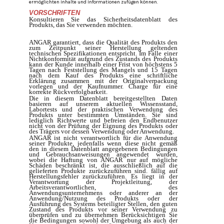
ermöglichten Inhalte und Informationen zufügen können.
VORSCHRIFTEN
Konsultieren Sie das Sicherheitsdatenblatt des
Produkts, das Sie verwenden möchten.
ANGAR garantiert, dass die Qualität des Produkts den
zum Zeitpunkt seiner Herstellung geltenden
technischen Spezifikationen entspricht.
Im Falle einer
Nichtkonformität aufgrund des Zustands des Produkts
kann der Kunde innerhalb einer Frist von höchstens 5
Tagen nach Feststellung des Mangels und 15 Tagen
nach dem Kauf des Produkts eine schriftliche
Erklärung zusammen mit der Originalverpackung
vorlegen und der Kaufnummer. Charge für eine
korrekte Rückverfolgbarkeit.
Die in diesem Datenblatt bereitgestellten Daten
basieren auf unserem aktuellen Wissensstand,
Labortests und der praktischen Verwendung des
Produkts unter bestimmten Umständen. Sie sind
lediglich Richtwerte und befreien den Endbenutzer
nicht von der Prüfung der Eignung des Produkts oder
des Trägers vor dessen Verwendung oder Anwendung.
ANGAR ist nicht verantwortlich für die Anwendung
seiner Produkte, jedenfalls wenn diese nicht gemäß
den in diesem Datenblatt angegebenen Bedingungen
und Gebrauchsanweisungen angewendet wurden,
wobei die Haftung von ANGAR nur auf mögliche
Schäden beschränkt ist, die ausschließlich auf die
gelieferten Produkte zurückzuführen sind. fällig auf
Herstellungsfehler zurückzuführen.
Es liegt in der
Verantwortung der Projektleitung, der
Arbeitsverantwortlichen, des
Anwendungsunternehmens oder anderer an der
Anwendung/Nutzung des Produkts oder der
Ausführung des Systems beteiligter Stellen, den guten
Zustand des Produkts vor seiner Verwendung zu
überprüfen und zu übernehmen Berücksichtigen Sie
die Bedingungen sowohl der Umgebung als auch der