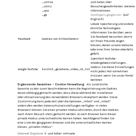
_utmxx
und Daten über
_utmz
Besuchergewohnheiten.
Weitere
_qca
Informationen:
_ga
Developers.google.com
(auf
Englisch)
Lokale Speicherung und andere
ähnliche Technologien
informieren Sie darüber, wenn
Sie Facebook besuchen, damit
Facebook
Cookies von Drittanbietern
wir Ihnen Freunde zeigen
können, denen unsere Website
oder eine ihrer Seiten ebenfalls
gefällt.
Speichert YouTube-
Wiedergabeeinstellungen,
sodass Sie diese Einstellungen
Google YouTube
kürzlich_gesehene_video_id_list
nicht jedes Mal vornehmen
müssen, wenn Sie unser Portal
betreten
Ergänzende Garantien – Cookie-Verwaltung:
Als zusätzliche
Garantie zu den zuvor beschriebenen kann die Registrierung von Cookies
davon abhängig gemacht werden, dass diese während der Installation
oder Aktualisierung des verwendeten Browsers akzeptiert werden. Diese
Zustimmung kann jederzeit über die Optionen „Inhalt“ und „Inhalt“
widerrufen werden Datenschutzeinstellungen verfügbar.
In vielen
Browsern können Sie einen privaten Modus aktivieren, durch den Cookies
nach Ihrem Besuch stets gelöscht werden.
Je nach Browser kann dieser
private Modus unterschiedliche Namen haben.
Nachfolgend finden Sie
eine Liste der gängigsten Browser und die unterschiedlichen Namen
dieses „privaten Modus“:
Internet Explorer 9
und höher: InPrivate