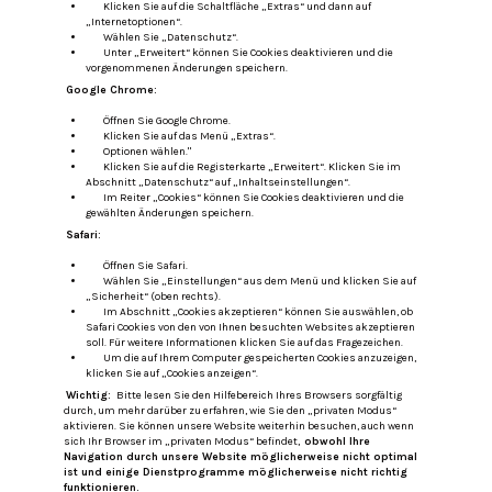
Klicken Sie auf die Schaltfläche „Extras“ und dann auf
„Internetoptionen“.
Wählen Sie „Datenschutz“.
Unter „Erweitert“ können Sie Cookies deaktivieren und die
vorgenommenen Änderungen speichern.
Google Chrome:
Öffnen Sie Google Chrome.
Klicken Sie auf das Menü „Extras“.
Optionen wählen."
Klicken Sie auf die Registerkarte „Erweitert“.
Klicken Sie im
Abschnitt „Datenschutz“ auf „Inhaltseinstellungen“.
Im Reiter „Cookies“ können Sie Cookies deaktivieren und die
gewählten Änderungen speichern.
Safari:
Öffnen Sie Safari.
Wählen Sie „Einstellungen“ aus dem Menü und klicken Sie auf
„Sicherheit“ (oben rechts).
Im Abschnitt „Cookies akzeptieren“ können Sie auswählen, ob
Safari Cookies von den von Ihnen besuchten Websites akzeptieren
soll.
Für weitere Informationen klicken Sie auf das Fragezeichen.
Um die auf Ihrem Computer gespeicherten Cookies anzuzeigen,
klicken Sie auf „Cookies anzeigen“.
Wichtig:
Bitte lesen Sie den Hilfebereich Ihres Browsers sorgfältig
durch, um mehr darüber zu erfahren, wie Sie den „privaten Modus“
aktivieren.
Sie können unsere Website weiterhin besuchen, auch wenn
sich Ihr Browser im „privaten Modus“ befindet,
obwohl Ihre
Navigation durch unsere Website möglicherweise nicht optimal
ist und einige Dienstprogramme möglicherweise nicht richtig
funktionieren.