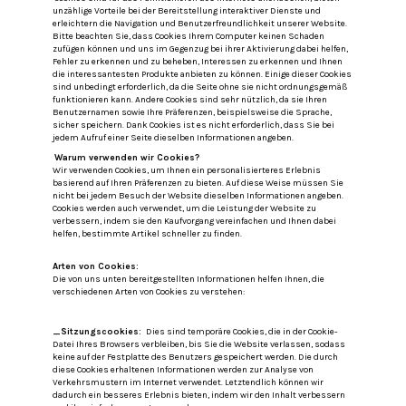
unzählige Vorteile bei der Bereitstellung interaktiver Dienste und
erleichtern die Navigation und Benutzerfreundlichkeit unserer Website.
Bitte beachten Sie, dass Cookies Ihrem Computer keinen Schaden
zufügen können und uns im Gegenzug bei ihrer Aktivierung dabei helfen,
Fehler zu erkennen und zu beheben, Interessen zu erkennen und Ihnen
die interessantesten Produkte anbieten zu können.
Einige dieser Cookies
sind unbedingt erforderlich, da die Seite ohne sie nicht ordnungsgemäß
funktionieren kann.
Andere Cookies sind sehr nützlich, da sie Ihren
Benutzernamen sowie Ihre Präferenzen, beispielsweise die Sprache,
sicher speichern.
Dank Cookies ist es nicht erforderlich, dass Sie bei
jedem Aufruf einer Seite dieselben Informationen angeben.
Warum verwenden wir Cookies?
Wir verwenden Cookies, um Ihnen ein personalisierteres Erlebnis
basierend auf Ihren Präferenzen zu bieten.
Auf diese Weise müssen Sie
nicht bei jedem Besuch der Website dieselben Informationen angeben.
Cookies werden auch verwendet, um die Leistung der Website zu
verbessern, indem sie den Kaufvorgang vereinfachen und Ihnen dabei
helfen, bestimmte Artikel schneller zu finden.
Arten von Cookies:
Die von uns unten bereitgestellten Informationen helfen Ihnen, die
verschiedenen Arten von Cookies zu verstehen:
_Sitzungscookies:
Dies sind temporäre Cookies, die in der Cookie-
Datei Ihres Browsers verbleiben, bis Sie die Website verlassen, sodass
keine auf der Festplatte des Benutzers gespeichert werden.
Die durch
diese Cookies erhaltenen Informationen werden zur Analyse von
Verkehrsmustern im Internet verwendet.
Letztendlich können wir
dadurch ein besseres Erlebnis bieten, indem wir den Inhalt verbessern