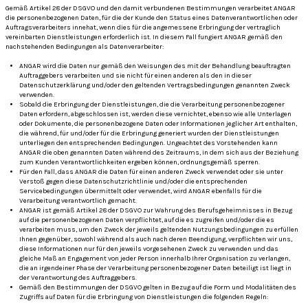
Gemäß Artikel 28 der DSGVO und den damit verbundenen Bestimmungen verarbeitet ANGAR
die personenbezogenen Daten, für die der Kunde den Status eines Datenverantwortlichen oder
Auftragsverarbeiters innehat, wenn dies für die angemessene Erbringung der vertraglich
vereinbarten Dienstleistungen erforderlich ist.
In diesem Fall fungiert ANGAR gemäß den
nachstehenden Bedingungen als Datenverarbeiter:
ANGAR wird die Daten nur gemäß den Weisungen des mit der Behandlung beauftragten
Auftraggebers verarbeiten und sie nicht für einen anderen als den in dieser
Datenschutzerklärung und/oder den geltenden Vertragsbedingungen genannten Zweck
verwenden.
Sobald die Erbringung der Dienstleistungen, die die Verarbeitung personenbezogener
Daten erfordern, abgeschlossen ist, werden diese vernichtet, ebenso wie alle Unterlagen
oder Dokumente, die personenbezogene Daten oder Informationen jeglicher Art enthalten,
die während, für und/oder für die Erbringung generiert wurden der Dienstleistungen
unterliegen den entsprechenden Bedingungen.
Ungeachtet des Vorstehenden kann
ANGAR die oben genannten Daten während des Zeitraums, in dem sich aus der Beziehung
zum Kunden Verantwortlichkeiten ergeben können, ordnungsgemäß sperren.
Für den Fall, dass ANGAR die Daten für einen anderen Zweck verwendet oder sie unter
Verstoß gegen diese Datenschutzrichtlinie und/oder die entsprechenden
Servicebedingungen übermittelt oder verwendet, wird ANGAR ebenfalls für die
Verarbeitung verantwortlich gemacht.
ANGAR ist gemäß Artikel 28 der DSGVO zur Wahrung des Berufsgeheimnisses in Bezug
auf die personenbezogenen Daten verpflichtet, auf die es zugreifen und/oder die es
verarbeiten muss, um den Zweck der jeweils geltenden Nutzungsbedingungen zu erfüllen
Ihnen gegenüber, sowohl während als auch nach deren Beendigung, verpflichten wir uns,
diese Informationen nur für den jeweils vorgesehenen Zweck zu verwenden und das
gleiche Maß an Engagement von jeder Person innerhalb Ihrer Organisation zu verlangen,
die an irgendeiner Phase der Verarbeitung personenbezogener Daten beteiligt ist liegt in
der Verantwortung des Auftraggebers.
Gemäß den Bestimmungen der DSGVO gelten in Bezug auf die Form und Modalitäten des
Zugriffs auf Daten für die Erbringung von Dienstleistungen die folgenden Regeln: