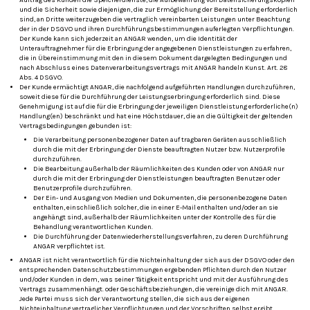
Auftrag des Kunden die Speicherdienste, die Aufbewahrung von Datensicherungskopien
und die Sicherheit sowie diejenigen, die zur Ermöglichung der Bereitstellung erforderlich
sind, an Dritte weiterzugeben die vertraglich vereinbarten Leistungen unter Beachtung
der in der DSGVO und ihren Durchführungsbestimmungen auferlegten Verpflichtungen.
Der Kunde kann sich jederzeit an ANGAR wenden, um die Identität der
Unterauftragnehmer für die Erbringung der angegebenen Dienstleistungen zu erfahren,
die in Übereinstimmung mit den in diesem Dokument dargelegten Bedingungen und
nach Abschluss eines Datenverarbeitungsvertrags mit ANGAR handeln Kunst.
Art. 28
Abs. 4 DSGVO.
Der Kunde ermächtigt ANGAR, die nachfolgend aufgeführten Handlungen durchzuführen,
soweit diese für die Durchführung der Leistungserbringung erforderlich sind.
Diese
Genehmigung ist auf die für die Erbringung der jeweiligen Dienstleistung erforderliche(n)
Handlung(en) beschränkt und hat eine Höchstdauer, die an die Gültigkeit der geltenden
Vertragsbedingungen gebunden ist:
Die Verarbeitung personenbezogener Daten auf tragbaren Geräten ausschließlich
durch die mit der Erbringung der Dienste beauftragten Nutzer bzw. Nutzerprofile
durchzuführen.
Die Bearbeitung außerhalb der Räumlichkeiten des Kunden oder von ANGAR nur
durch die mit der Erbringung der Dienstleistungen beauftragten Benutzer oder
Benutzerprofile durchzuführen.
Der Ein- und Ausgang von Medien und Dokumenten, die personenbezogene Daten
enthalten, einschließlich solcher, die in einer E-Mail enthalten und/oder an sie
angehängt sind, außerhalb der Räumlichkeiten unter der Kontrolle des für die
Behandlung verantwortlichen Kunden.
Die Durchführung der Datenwiederherstellungsverfahren, zu deren Durchführung
ANGAR verpflichtet ist.
ANGAR ist nicht verantwortlich für die Nichteinhaltung der sich aus der DSGVO oder den
entsprechenden Datenschutzbestimmungen ergebenden Pflichten durch den Nutzer
und/oder Kunden in dem, was seiner Tätigkeit entspricht und mit der Ausführung des
Vertrags zusammenhängt. oder Geschäftsbeziehungen, die vereinige dich mit ANGAR.
Jede Partei muss sich der Verantwortung stellen, die sich aus der eigenen
Nichteinhaltung vertraglicher Verpflichtungen und der Vorschriften selbst ergibt.