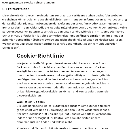
oben genannten Zwecken einverstanden.
6. Freitextfelder
Die Freitextfelder, die dem registrierten Benutzer zur Verfügung stehen und auf der Website
erscheinen können, dienen ausschließlich der Sammlung von Informationen zur Verbesserung
der Qualität der Dienste, insbesondere der Lieferung der gekauften Produkte.
Der registrierte
Benutzer darf in den Feldern, die die Website möglicherweise als „Freitextfelder“ anbietet, keine
personenbezogenen Daten angeben, die zu den Daten gehören, für die ein mittleres oder hohes
Schutzniveau erforderlich ist, ohne vorherige Mitteilung an
Pinturasangar .es
im Sinne der
geltenden Vorschriften (beispielsweise und nicht abschließend Daten zu Ideologie, Religion,
Weltanschauung, Gewerkschaftsmitgliedschaft, Gesundheit, Rassenherkunft und/oder
Sexualleben).
Cookie-Richtlinie
Wie jeder virtuelle Shop im Internet verwendet dieser virtuelle Shop
Cookies, um das Surferlebnis des Benutzers zu verbessern.
Cookies
ermöglichen es uns, Ihre Präferenzen und Interessen abzuleiten, um
Ihnen die Benutzererfahrung und Navigationsfähigkeit zu bieten, die Sie
benötigen.
Nachfolgend finden Sie Informationen darüber, was Cookies
sind, welche Art von Cookies dieses Portal verwendet, wie Sie Cookies in
Ihrem Browser deaktivieren oder die Installation von Cookies von
Drittanbietern gezielt deaktivieren können und was passiert, wenn Sie
diese deaktivieren.
Was ist ein Cookie?
Ein „Cookie“ ist eine kleine Textdatei, die auf dem Computer des Nutzers
gespeichert wird und es uns ermöglicht, den Nutzer wiederzuerkennen.
Der Satz „Cookies“ hilft uns, die Qualität unserer Website zu verbessern,
indem er uns ermöglicht, zu kontrollieren, welche Seiten unsere
Benutzer nützlich finden und welche nicht.
Cookies sind für das Funktionieren des Internets unerlässlich, bieten