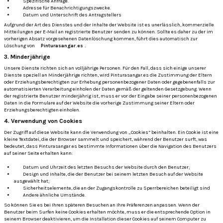
Spezifische Anfrage.
Adresse für Benachrichtigungszwecke.
Datum und Unterschrift des Antragstellers
Aufgrund der Art des Dienstes und der Inhalte der Website ist es unerlässlich, kommerzielle
Mitteilungen per E-Mail an registrierte Benutzer senden zu können.
Sollte es daher zu der im
vorherigen Absatz vorgesehenen Datenlöschung kommen, führt dies automatisch zur
Löschung von
Pinturasangar.es .
3. Minderjährige
Unsere Dienste richten sich an volljährige Personen. Für den Fall, dass sich einige unserer
Dienste speziell an Minderjährige richten, wird Pinturasangar.es die Zustimmung der Eltern
oder Erziehungsberechtigten zur Erhebung personenbezogener Daten oder gegebenenfalls zur
automatisierten Verarbeitung einholen der Daten gemäß der geltenden Gesetzgebung.
Wenn
der registrierte Benutzer minderjährig ist, muss er vor der Eingabe seiner personenbezogenen
Daten in die Formulare auf der Website die vorherige Zustimmung seiner Eltern oder
Erziehungsberechtigten einholen.
4. Verwendung von Cookies
Der Zugriff auf diese Website kann die Verwendung von „Cookies“ beinhalten.
Ein Cookie ist eine
kleine Textdatei, die der Browser sammelt und speichert, während der Benutzer surft, was
bedeutet, dass Pinturasangar.es bestimmte Informationen über die Navigation des Benutzers
auf seiner Seite erhalten kann:
Datum und Uhrzeit des letzten Besuchs der Website durch den Benutzer;
Design und Inhalte, die der Benutzer bei seinem letzten Besuch auf der Website
ausgewählt hat;
Sicherheitselemente, die an der Zugangskontrolle zu Sperrbereichen beteiligt sind
Andere ähnliche Umstände.
So können Sie es bei Ihren späteren Besuchen an Ihre Präferenzen anpassen.
Wenn der
Benutzer beim Surfen keine Cookies erhalten möchte, muss er die entsprechende Option in
seinem Browser deaktivieren, um die Installation dieser Cookies auf seinem Computer zu