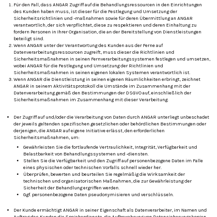
Für den Fall, dass ANGAR Zugriff auf die Behandlungsressourcen in den Einrichtungen
des Kunden haben muss, ist dieser für die Festlegung und Umsetzung der
Sicherheitsrichtlinien und -maßnahmen sowie für deren Übermittlung an ANGAR
verantwortlich, der sich verpflichtet, diese zu respektieren und deren Einhaltung zu
fordern Personen in Ihrer Organisation, die an der Bereitstellung von Dienstleistungen
beteiligt sind.
Wenn ANGAR unter der Verantwortung des Kunden aus der Ferne auf
Datenverarbeitungsressourcen zugreift, muss dieser die Richtlinien und
Sicherheitsmaßnahmen in seinen Fernverarbeitungssystemen festlegen und umsetzen,
wobei ANGAR für die Festlegung und Umsetzung der Richtlinien und
Sicherheitsmaßnahmen in seinen eigenen lokalen Systemen verantwortlich ist.
Wenn ANGAR die Dienstleistung in seinen eigenen Räumlichkeiten erbringt, zeichnet
ANGAR in seinem Aktivitätsprotokoll die Umstände im Zusammenhang mit der
Datenverarbeitung gemäß den Bestimmungen der DSGVO auf, einschließlich der
Sicherheitsmaßnahmen im Zusammenhang mit dieser Verarbeitung.
Der Zugriff auf und/oder die Verarbeitung von Daten durch ANGAR unterliegt unbeschadet
der jeweils geltenden spezifischen gesetzlichen oder behördlichen Bestimmungen oder
derjenigen, die ANGAR auf eigene Initiative erlässt, den erforderlichen
Sicherheitsmaßnahmen, um:
Gewährleisten Sie die fortlaufende Vertraulichkeit, Integrität, Verfügbarkeit und
Belastbarkeit von Behandlungssystemen und -diensten.
Stellen Sie die Verfügbarkeit und den Zugriff auf personenbezogene Daten im Falle
eines physischen oder technischen Vorfalls schnell wieder her.
Überprüfen, bewerten und beurteilen Sie regelmäßig die Wirksamkeit der
technischen und organisatorischen Maßnahmen, die zur Gewährleistung der
Sicherheit der Behandlung ergriffen werden.
Ggf. personenbezogene Daten pseudonymisieren und verschlüsseln.
Der Kunde ermächtigt ANGAR in seiner Eigenschaft als Datenverarbeiter, im Namen und