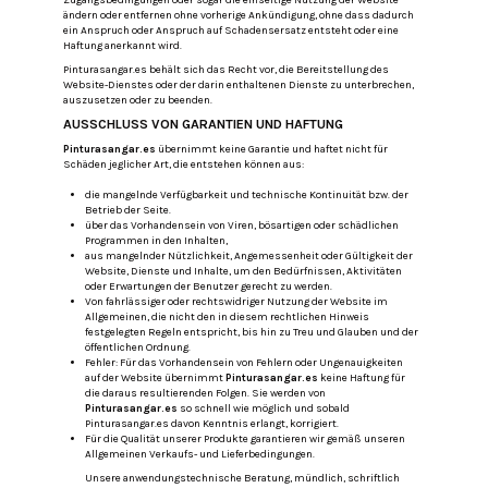
ändern oder entfernen ohne vorherige Ankündigung, ohne dass dadurch
ein Anspruch oder Anspruch auf Schadensersatz entsteht oder eine
Haftung anerkannt wird.
Pinturasangar.es behält sich das Recht vor, die Bereitstellung des
Website-Dienstes oder der darin enthaltenen Dienste zu unterbrechen,
auszusetzen oder zu beenden.
AUSSCHLUSS VON GARANTIEN UND HAFTUNG
Pinturasangar.es
übernimmt keine Garantie und haftet nicht für
Schäden jeglicher Art, die entstehen können aus:
die mangelnde Verfügbarkeit und technische Kontinuität bzw. der
Betrieb der Seite.
über das Vorhandensein von Viren, bösartigen oder schädlichen
Programmen in den Inhalten,
aus mangelnder Nützlichkeit, Angemessenheit oder Gültigkeit der
Website, Dienste und Inhalte, um den Bedürfnissen, Aktivitäten
oder Erwartungen der Benutzer gerecht zu werden.
Von fahrlässiger oder rechtswidriger Nutzung der Website im
Allgemeinen, die nicht den in diesem rechtlichen Hinweis
festgelegten Regeln entspricht, bis hin zu Treu und Glauben und der
öffentlichen Ordnung.
Fehler: Für das Vorhandensein von Fehlern oder Ungenauigkeiten
auf der Website übernimmt
Pinturasangar.es
keine Haftung für
die daraus resultierenden Folgen.
Sie werden von
Pinturasangar.es
so schnell wie möglich und sobald
Pinturasangar.es davon Kenntnis erlangt, korrigiert.
Für die Qualität unserer Produkte garantieren wir gemäß unseren
Allgemeinen Verkaufs- und Lieferbedingungen.
Unsere anwendungstechnische Beratung, mündlich, schriftlich