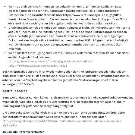
Wenn es sich um ANGAR-Kunden handelt, können Benutzer ihre persönlichen Daten
jederzeit über den Abschnitt „Kontodaten bearbeiten“ des Tools „Kundenbereich“
überprüfen, auf das authentifiziert über https://www.pinturasangar. .es zugegriffen
werden kann /es/mein-Konto.
Sie können auch über den Abschnitt „Support“ des Tools
eine Nachricht senden, in der Sie angeben, welches Recht Sie ausüben möchten.
Unabhängig davon, ob sie Kunde von ANGAR sind oder nicht, können Benutzer ihre Rechte
ausüben, indem sie eine Mitteilung per E-Mail an die Adresse Pinturasangar.es senden
oder eine Anfrage zusammen mit ihrem Personalausweis oder einem rechtsgültigen
Dokument senden, das Ihre Identität nachweist und an PINTURA gerichtet ist ANGAR, C/
Manuel Viola, num.
2, 4 D, 50014 Zaragoza, unter Angabe des Rechts, das sie ausüben
möchten.
Wenn Sie Ihre Einwilligung zum Recht auf Cookies widerrufen möchten, können Sie dazu
auf den folgenden Link klicken:
https://pinturasangar.es/es/module/lgcookieslaw/disallow?
token=f99f89aa0208ca3bb048a9c662176523
Bei Anträgen, die aufgrund ihrer Wiederholung offensichtlich unbegründet oder übertrieben
sind, behält sich ANGAR das Recht vor, eine Gebühr für die anfallenden Verwaltungskosten zu
erheben oder die Bearbeitung dieser Kosten gemäß den Bestimmungen von Art. 3 zu
verweigern.
12.5 DSGVO.
Kontrollbehörde
Benutzer und/oder Kunden können sich an die entsprechende örtliche Kontrollbehörde wenden,
wenn sie der Ansicht sind, dass die Verarbeitung ihrer personenbezogenen Daten nicht im
Einklang mit der geltenden Gesetzgebung erfolgt ist.
Die Datenschutzkontrollbehörde in Spanien ist die spanische Datenschutzbehörde, deren
Kontaktinformationen auf ihrer Website verfügbar sind, insbesondere unter
http://www.agpd.es/portalwebAGPD/CanalDelCiudadano/contacteciudadano/ index-ides-
idphp.php
.
ANGAR als Datenverarbeiter