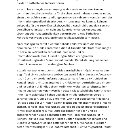
die darin enthaltenen Informationen.
Es wird berichtet, dass der Zugang zu den sozialen Netzwerken und
Communities, die die Website für die oben beschriebenen Zwecke nutzt,
einen Dienst/eine Bereitstellung von anderen Anbietern von Diensten der
Informationsgesellschaft erfordert.
Pinturasangar.es kann zu keinem
Zeitpunkt für die Zuverlässigkeit, Qualität, Kontinuität und den Betrieb
derselben verantwortlich sein und kann daher deren Aussetzung,
Löschung oder Unzugänglichkeit aus Gründen, die außerhalb der
Kontrolle von Prestashop.laprimera.net liegen, nicht verhindern.
Pinturasangar.es haftet nicht für Schäden oder Verluste, die dem
Benutzer aus Gründen entstehen, die auf Ausfälle oder Unterbrechungen
in sozialen Netzwerken zurückzuführen sind und zu
Informationsverlusten, Aussetzungen, Stornierungen oder
Unterbrechungen des Dienstes während der Bereitstellung desselben
führen können oder mit vorherigem Zeichen.
Soziale Netzwerke und Communities ermöglichen möglicherweise den
Zugriff auf Links und andere Webseiten.
Gemäß dem Gesetz 34/2002 vom
11. Juli über Dienste der Informationsgesellschaft und elektronischen
Handel fungiert Pinturasangar.es als Anbieter von Vermittlungsdiensten
und ist daher nur für die auf den verlinkten Websites bereitgestellten
Inhalte und Dienste verantwortlich soweit Sie tatsächliche Kenntnis von
ihrer Rechtswidrigkeit haben und nicht mit der gebotenen Sorgfalt
gehandelt haben, um sie zu entfernen.
Wenn der Benutzer der Meinung
ist, dass eine der verlinkten Seiten illegale oder unangemessene Inhalte
enthält, kann er Pinturasangar.es über die zu Beginn dieser rechtlichen
Hinweise angegebene E-Mail-Adresse benachrichtigen und die
entsprechenden Links sorgfältig entfernen.
Pinturasangar.es ist in
keinem Fall für die auf den verlinkten Seiten angebotenen Inhalte und
Dienste verantwortlich und haftet daher nicht für Schäden, die durch
deren Rechtswidrigkeit, Qualität, Veraltenheit, Nichtverfügbarkeit, Fehler