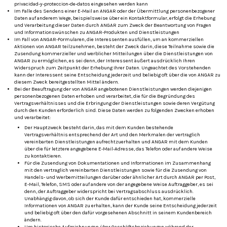
privacidad-y-proteccion-de-datos eingesehen werden kann
Im Falle des Sendens einer E-Mail an ANGAR oder der Übermittlung personenbezogener
Daten auf anderem Wege, beispielsweise über ein Kontaktformular, erfolgt die Erhebung
und Verarbeitung dieser Daten durch ANGAR zum Zweck der Beantwortung von Fragen
und Informationswünschen zu ANGAR-Produkten und Dienstleistungen
Im Fall von ANGAR-Formularen, die Interessenten ausfüllen, um an kommerziellen
Aktionen von ANGAR teilzunehmen, besteht der Zweck darin, diese Teilnahme sowie die
Zusendung kommerzieller und werblicher Mitteilungen über die Dienstleistungen von
ANGAR zu ermöglichen, es sei denn, der Interessent äußert ausdrücklich Ihren
Widerspruch zum Zeitpunkt der Erhebung Ihrer Daten.
Ungeachtet des Vorstehenden
kann der Interessent seine Entscheidung jederzeit und beliebig oft über die von ANGAR zu
diesem Zweck bereitgestellten Mittel ändern.
Bei der Beauftragung der von ANGAR angebotenen Dienstleistungen werden diejenigen
personenbezogenen Daten erhoben und verarbeitet, die für die Begründung des
Vertragsverhältnisses und die Erbringung der Dienstleistungen sowie deren Vergütung
durch den Kunden erforderlich sind. Diese Daten werden zu folgenden Zwecken erhoben
und verarbeitet:
Der Hauptzweck besteht darin, das mit dem Kunden bestehende
Vertragsverhältnis entsprechend der Art und den Merkmalen der vertraglich
vereinbarten Dienstleistungen aufrechtzuerhalten und ANGAR mit dem Kunden
über die für letztere angegebene E-Mail-Adresse, das Telefon oder auf andere Weise
zu kontaktieren.
Für die Zusendung von Dokumentationen und Informationen im Zusammenhang
mit den vertraglich vereinbarten Dienstleistungen sowie für die Zusendung von
Handels- und Werbemitteilungen darüber oder ähnlicher Art durch ANGAR per Post,
E-Mail, Telefon, SMS oder auf andere von der angegebene Weise Auftraggeber, es sei
denn, der Auftraggeber widerspricht bei Vertragsabschluss ausdrücklich.
Unabhängig davon, ob sich der Kunde dafür entschieden hat, kommerzielle
Informationen von ANGAR zu erhalten, kann der Kunde seine Entscheidung jederzeit
und beliebig oft über den dafür vorgesehenen Abschnitt in seinem Kundenbereich
ändern.