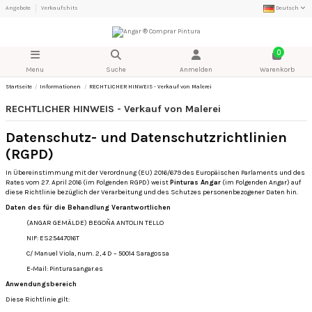
Angebote
Verkaufshits
Deutsch
0
Menu
Suche
Anmelden
Warenkorb
Startseite
Informationen
RECHTLICHER HINWEIS - Verkauf von Malerei
RECHTLICHER HINWEIS - Verkauf von Malerei
Datenschutz- und Datenschutzrichtlinien
(RGPD)
In Übereinstimmung mit der Verordnung (EU) 2016/679 des Europäischen Parlaments und des
Rates vom 27. April 2016 (im Folgenden RGPD) weist
Pinturas Angar
(im Folgenden Angar) auf
diese Richtlinie bezüglich der Verarbeitung und des Schutzes personenbezogener Daten hin.
Daten des für die Behandlung Verantwortlichen
(ANGAR GEMÄLDE) BEGOÑA ANTOLIN TELLO
NIF: ES25447016T
C/ Manuel Viola, num.
2, 4 D – 50014 Saragossa
E-Mail: Pinturasangar.es
Anwendungsbereich
Diese Richtlinie gilt: