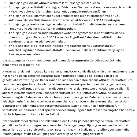
Für diejenigen, die die ANGAR-Website Pinturasangar.es besuchen
An diejenigen, die ANGAR freiwillig per E-Mail oder Chat kontaktieren oder eines der auf der
ANGAR-Website veröffentlichten Datenerfassungsformulare ausfüllen.
An diejenigen, die Informationen über Produkte und Dienstleistungen von ANGAR
anfordern oder die Teilnahme an kommerziellen Aktionen von ANGAR beantragen.
An diejenigen, die eine Vertragsbeziehung mit ANGAR formalisieren, indem sie deren
Produkte und Dienstleistungen in Auftrag geben.
An diejenigen, die einen anderen auf der Website angebotenen Dienst nutzen, der die
Übermittlung von Daten an ANGAR oder den Zugriff auf Daten durch ANGAR für die
Bereitstellung seiner Dienste beinhaltet.
An alle anderen, die direkt oder indirekt ihre ausdrückliche Zustimmung zur
Verarbeitung ihrer Daten durch ANGAR für einen der in dieser Richtlinie dargelegten
Zwecke gegeben haben.
Die Nutzung von ANGAR-Produkten und -Dienstleistungen erfordert die ausdrückliche
Annahme dieser Richtlinie.
ANGAR weist darauf hin, dass kein Benutzer und/oder Kunde die Identität einer anderen Person
nutzen und deren personenbezogene Daten mitteilen kann, es sei denn, es liegt eine
gesetzliche Vertretung vor. Daher muss es sich bei den Daten, die Sie ANGAR übermitteln, um
personenbezogene Daten handeln, die Ihren eigenen entsprechen. Identität, angemessen,
relevant, aktuell, genau und wahr.
In diesem Sinne ist der Benutzer und/oder Kunde allein für
alle direkten oder indirekten Schäden verantwortlich, die Dritten oder ANGAR durch die
Verwendung der Daten einer anderen Person oder ihrer eigenen Daten entstehen, wenn diese
falsch, fehlerhaft, nicht aktuell oder unzureichend sind . oder nicht relevant.
Ebenso ist der
Benutzer und/oder Kunde, der personenbezogene Daten eines Dritten mitteilt, dafür
verantwortlich, dass er die entsprechende Genehmigung des Interessenten eingeholt hat, sowie
für die Folgen, wenn dies nicht der Fall ist.
Ebenso erklärt der Nutzer und/oder Kunde, der ANGAR personenbezogene Daten übermittelt,
gemäß den Bestimmungen der spanischen Gesetzgebung volljährig zu sein und verzichtet
andernfalls auf die Bereitstellung von Daten an ANGAR.
Für die Bereitstellung von Daten über
Minderjährige ist die Einwilligung oder vorherige Genehmigung der Eltern,