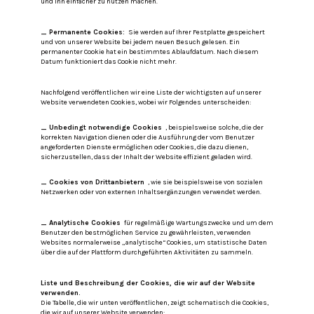
und ihn einfacher zu nutzen machen.
_ Permanente Cookies:
Sie werden auf Ihrer Festplatte gespeichert
und von unserer Website bei jedem neuen Besuch gelesen.
Ein
permanenter Cookie hat ein bestimmtes Ablaufdatum.
Nach diesem
Datum funktioniert das Cookie nicht mehr.
Nachfolgend veröffentlichen wir eine Liste der wichtigsten auf unserer
Website verwendeten Cookies, wobei wir Folgendes unterscheiden:
_ Unbedingt notwendige Cookies
, beispielsweise solche, die der
korrekten Navigation dienen oder die Ausführung der vom Benutzer
angeforderten Dienste ermöglichen oder Cookies, die dazu dienen,
sicherzustellen, dass der Inhalt der Website effizient geladen wird.
_ Cookies von Drittanbietern
, wie sie beispielsweise von sozialen
Netzwerken oder von externen Inhaltsergänzungen verwendet werden.
_ Analytische Cookies
für regelmäßige Wartungszwecke und um dem
Benutzer den bestmöglichen Service zu gewährleisten, verwenden
Websites normalerweise „analytische“ Cookies, um statistische Daten
über die auf der Plattform durchgeführten Aktivitäten zu sammeln.
Liste und Beschreibung der Cookies, die wir auf der Website
verwenden.
Die Tabelle, die wir unten veröffentlichen, zeigt schematisch die Cookies,
die wir auf unserer Website verwenden: