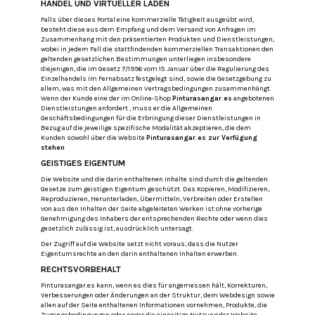
HANDEL UND VIRTUELLER LADEN
Falls über dieses Portal eine kommerzielle Tätigkeit ausgeübt wird,
besteht diese aus dem Empfang und dem Versand von Anfragen im
Zusammenhang mit den präsentierten Produkten und Dienstleistungen,
wobei in jedem Fall die stattfindenden kommerziellen Transaktionen den
geltenden gesetzlichen Bestimmungen unterliegen insbesondere
diejenigen, die im Gesetz 7/1996 vom 15. Januar über die Regulierung des
Einzelhandels im Fernabsatz festgelegt sind, sowie die Gesetzgebung zu
allem, was mit den Allgemeinen Vertragsbedingungen zusammenhängt.
Wenn der Kunde eine der im Online-Shop
Pinturasangar.es
angebotenen
Dienstleistungen anfordert , muss er die Allgemeinen
Geschäftsbedingungen für die Erbringung dieser Dienstleistungen in
Bezug auf die jeweilige spezifische Modalität akzeptieren, die dem
Kunden sowohl über die Website
Pinturasangar.es zur Verfügung
stehen
GEISTIGES EIGENTUM
Die Website und die darin enthaltenen Inhalte sind durch die geltenden
Gesetze zum geistigen Eigentum geschützt.
Das Kopieren, Modifizieren,
Reproduzieren, Herunterladen, Übermitteln, Verbreiten oder Erstellen
von aus den Inhalten der Seite abgeleiteten Werken ist ohne vorherige
Genehmigung des Inhabers der entsprechenden Rechte oder wenn dies
gesetzlich zulässig ist, ausdrücklich untersagt.
Der Zugriff auf die Website setzt nicht voraus, dass die Nutzer
Eigentumsrechte an den darin enthaltenen Inhalten erwerben.
RECHTSVORBEHALT
Pinturasangar.es kann, wenn es dies für angemessen hält, Korrekturen,
Verbesserungen oder Änderungen an der Struktur, dem Webdesign sowie
allen auf der Seite enthaltenen Informationen vornehmen, Produkte, die
Zugangsbedingungen oder sogar die einseitige Nutzung der Website