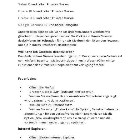
Safari 2
und höher: Privates Surfen
Opera 10.5
und höher: Privates Surfen
Firefox 3.5
und höher: Privates Surfen
Google Chrome 10
und höher: Inkognito
Andererseits können Sie, wenn Sie möchten, unsere Website wie
gewohnt durchsuchen, jedoch indem Sie Cookies in Ihrem Browser
deaktivieren.
Im Folgenden führen wir Sie durch den folgenden Prozess,
um sie in Ihrem Browser zu deaktivieren.
Wie kann ich Cookies deaktivieren?
Das Ändern Ihrer Browsereinstellungen zum Deaktivieren von Cookies ist
sehr einfach. Beachten Sie jedoch, dass Ihnen in diesen Fällen einige
Funktionen des virtuellen Shops nicht zur Verfügung stehen.
Feuerfuchs:
Öffnen Sie Firefox.
Drücken Sie die „Alt“-Taste auf Ihrer Tastatur.
Wählen Sie im Menü, das oben auf dem Bildschirm angezeigt
wird, „Extras“ und dann „Optionen“.
Klicken Sie auf „Datenschutz“.
Wählen Sie unter „Firefox kann“ die Option „Benutzerdefinierte
Einstellungen für den Verlauf verwenden“.
Deaktivieren Sie die
Option „Cookies akzeptieren“, um sie zu deaktivieren und die
vorgenommenen Änderungen zu speichern.
Internet Explorer:
Öffnen Sie den Internet Explorer.