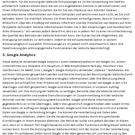
verhindern.
Für die Nutzung der Website Pinturasangar.es ist die Verwendung von Cookies
erforderlich.
Cookies dienen dazu, die von uns angebotenen Dienste zu personalisieren und
Ihnen Informationen bereitzustellen, die für Sie von Interesse sein könnten.
Cookies
extrahieren keine Informationen von Ihrem Computer und bestimmen auch nicht, wo Sie sich
befinden.
Wenn Sie möchten, können Sie Ihren Browser so konfigurieren, dass er Sie auf dem
Bildschirm über den Empfang von Cookies informiert und die Installation von Cookies auf Ihrer
Festplatte verhindert.
Weitere Informationen finden Sie in den Anweisungen und Handbüchern
Ihres Browsers.“
Wir weisen jedoch darauf hin, dass es in jedem Fall zu einer Verschlechterung
der Qualität des Betriebs der Website kommen kann.
Der Nutzer hat die Möglichkeit, die
Erzeugung von Cookies zu verhindern, indem er die entsprechende Option in seinem
Browserprogramm auswählt.
Pinturasangar.es ist jedoch nicht verantwortlich, wenn ihre
Deaktivierung das ordnungsgemäße Funktionieren der Website beeinträchtigt.
5. Google Analytics
Diese Website verwendet Google Analytics, einen Webanalysedienst von Google, Inc., einem
Unternehmen aus Delaware mit Hauptsitz in 1600 Amphitheatre Parkway, Mountain View
(Kalifornien), CA 94043, USA („Google“).
Google Analytics verwendet „Cookies“, Textdateien, die
auf Ihrem Computer gespeichert werden und die eine Analyse der Benutzung der Website durch
Sie ermöglichen.
Die durch den Cookie erzeugten Informationen über Ihre Benutzung diese
Website (einschließlich Ihrer IP-Adresse) wird direkt an einen Server von Google in den USA
übertragen und dort gespeichert.
Google wird diese Informationen in unserem Auftrag
verwenden, um Ihre Nutzung der Website zu verfolgen, Berichte über die Website-Aktivität
zusammenzustellen und andere Dienstleistungen im Zusammenhang mit der Website-
Aktivität und der Internetnutzung bereitzustellen.
Google wird diese Informationen
gegebenenfalls an Dritte übertragen, sofern dies gesetzlich vorgeschrieben oder soweit Dritte
diese Daten im Auftrag von Google verarbeiten.
Google wird Ihre IP-Adresse nicht mit anderen
Daten von Google in Verbindung bringen.
Sie können die Verarbeitung von Daten oder
Informationen ablehnen, indem Sie die Verwendung von Cookies durch entsprechende
Einstellungen in Ihrem Browser ablehnen. Der Benutzer sollte sich jedoch darüber im Klaren
sein, dass er in diesem Fall möglicherweise nicht den vollen Funktionsumfang dieser Website
nutzen kann.
Durch die Nutzung dieser Website erklärt sich der Nutzer mit der Verarbeitung
der über ihn erhobenen Daten durch Google in der oben genannten Art und Weise und zu den