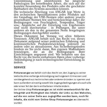
Unterstützung und identifizieren Sie mögliche
Pathologien der betreffenden Arbeit, die sich auf die
korrekte Anwendung des Produkts oder die geschätzte
Haltbarkeit des Systems auswirken können.
Die technische Abteilung von ANGAR legt Werte in
den technischen Spezifikationen jedes Produkts auf
der Grundlage der UNE-Normen oder anderer jeweils
anwendbarer Normen fest und berücksichtigt dabei die
Bedingungen von Feuchtigkeit, Temperatur, Träger
usw.; Ansprüche auf die Erzielung von Ergebnissen
sind nicht durchsetzbar . in Prüfungen, die unter
anderen als den in der genannten Norm festgelegten
Bedingungen durchgeführt wurden.
Dieses Dokument hat Vorrang vor allen früheren
Versionen.
ANGAR behält sich das Recht vor, dieses
Dokument aufgrund seiner praktischen Erfahrung und
kontinuierlichen Produktentwicklung jederzeit zu
ändern oder zu aktualisieren.
Aus Sicherheitsgründen
hindern sie Sie nicht daran, Ihre eigenen Maßnahmen
festzulegen, die an die Bedingungen Ihrer
Einrichtungen angepasst sind.
Wir behalten uns das
Recht vor, die hierin enthaltenen Daten ohne vorherige
Ankündigung je nach technologischer Entwicklung zu
ändern.
SERVICE
Pinturasangar.es
behält sich das Recht vor, den Zugang zu seiner
Website ohne vorherige Ankündigung nach eigenem Ermessen und
vorübergehend aus technischen oder anderen Gründen zu sperren und
kann außerdem einseitig sowohl die Zugangsbedingungen als auch alle
oder einen Teil der darin enthaltenen Inhalte ändern.
Der Online-Shop
Pinturasangar.es ist nicht verantwortlich für die
Integrität und Richtigkeit des Inhalts der Links zu den Websites,
auf die von seiner Seite aus zugegriffen werden kann, noch für
Inhalte, die nicht vom Online-Shop
Pinturasangar.es
überwacht
wurden