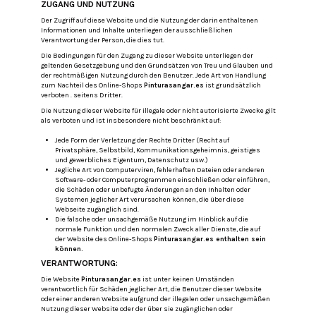
ZUGANG UND NUTZUNG
Der Zugriff auf diese Website und die Nutzung der darin enthaltenen
Informationen und Inhalte unterliegen der ausschließlichen
Verantwortung der Person, die dies tut.
Die Bedingungen für den Zugang zu dieser Website unterliegen der
geltenden Gesetzgebung und den Grundsätzen von Treu und Glauben und
der rechtmäßigen Nutzung durch den Benutzer. Jede Art von Handlung
zum Nachteil des Online-Shops
Pinturasangar.es
ist grundsätzlich
verboten . seitens Dritter.
Die Nutzung dieser Website für illegale oder nicht autorisierte Zwecke gilt
als verboten und ist insbesondere nicht beschränkt auf:
Jede Form der Verletzung der Rechte Dritter (Recht auf
Privatsphäre, Selbstbild, Kommunikationsgeheimnis, geistiges
und gewerbliches Eigentum, Datenschutz usw.)
Jegliche Art von Computerviren, fehlerhaften Dateien oder anderen
Software- oder Computerprogrammen einschließen oder einführen,
die Schäden oder unbefugte Änderungen an den Inhalten oder
Systemen jeglicher Art verursachen können, die über diese
Webseite zugänglich sind.
Die falsche oder unsachgemäße Nutzung im Hinblick auf die
normale Funktion und den normalen Zweck aller Dienste, die auf
der Website des Online-Shops
Pinturasangar.es enthalten sein
können.
VERANTWORTUNG:
Die Website
Pinturasangar.es
ist unter keinen Umständen
verantwortlich für Schäden jeglicher Art, die Benutzer dieser Website
oder einer anderen Website aufgrund der illegalen oder unsachgemäßen
Nutzung dieser Website oder der über sie zugänglichen oder