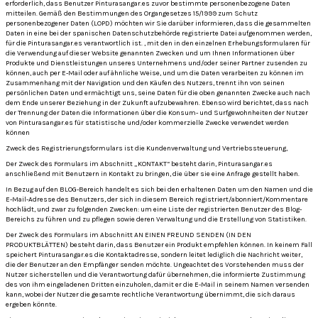
erforderlich, dass Benutzer Pinturasangar.es zuvor bestimmte personenbezogene Daten
mitteilen.
Gemäß den Bestimmungen des Organgesetzes 15/1999 zum Schutz
personenbezogener Daten (LOPD) möchten wir Sie darüber informieren, dass die gesammelten
Daten in eine bei der spanischen Datenschutzbehörde registrierte Datei aufgenommen werden,
für die Pinturasangar.es verantwortlich ist. , mit den in den einzelnen Erhebungsformularen für
die Verwendung auf dieser Website genannten Zwecken und um Ihnen Informationen über
Produkte und Dienstleistungen unseres Unternehmens und/oder seiner Partner zusenden zu
können, auch per E-Mail oder auf ähnliche Weise, und um die Daten verarbeiten zu können im
Zusammenhang mit der Navigation und den Käufen des Nutzers, trennt ihn von seinen
persönlichen Daten und ermächtigt uns, seine Daten für die oben genannten Zwecke auch nach
dem Ende unserer Beziehung in der Zukunft aufzubewahren.
Ebenso wird berichtet, dass nach
der Trennung der Daten die Informationen über die Konsum- und Surfgewohnheiten der Nutzer
von Pinturasangar.es für statistische und/oder kommerzielle Zwecke verwendet werden
können
Zweck des Registrierungsformulars ist die Kundenverwaltung und Vertriebssteuerung,
Der Zweck des Formulars im Abschnitt „KONTAKT“ besteht darin, Pinturasangar.es
anschließend mit Benutzern in Kontakt zu bringen, die über sie eine Anfrage gestellt haben.
In Bezug auf den BLOG-Bereich handelt es sich bei den erhaltenen Daten um den Namen und die
E-Mail-Adresse des Benutzers, der sich in diesem Bereich registriert/abonniert/Kommentare
hochlädt, und zwar zu folgenden Zwecken: um eine Liste der registrierten Benutzer des Blog-
Bereichs zu führen und zu pflegen sowie deren Verwaltung und die Erstellung von Statistiken.
Der Zweck des Formulars im Abschnitt AN EINEN FREUND SENDEN (IN DEN
PRODUKTBLÄTTEN) besteht darin, dass Benutzer ein Produkt empfehlen können.
In keinem Fall
speichert Pinturasangar.es die Kontaktadresse, sondern leitet lediglich die Nachricht weiter,
die der Benutzer an den Empfänger senden möchte.
Ungeachtet des Vorstehenden muss der
Nutzer sicherstellen und die Verantwortung dafür übernehmen, die informierte Zustimmung
des von ihm eingeladenen Dritten einzuholen, damit er die E-Mail in seinem Namen versenden
kann, wobei der Nutzer die gesamte rechtliche Verantwortung übernimmt, die sich daraus
ergeben könnte.