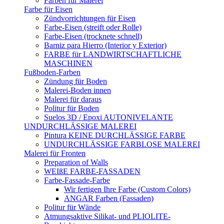
Farben für Malerei
Farbe für Eisen
Zündvorrichtungen für Eisen
Farbe-Eisen (streift oder Rolle)
Farbe-Eisen (trocknete schnell)
Barniz para Hierro (Interior y Exterior)
FARBE für LANDWIRTSCHAFTLICHE
MASCHINEN
Fußboden-Farben
Zündung für Boden
Malerei-Boden innen
Malerei für daraus
Politur für Boden
Suelos 3D / Epoxi AUTONIVELANTE
UNDURCHLÄSSIGE MALEREI
Pintura KEINE DURCHLÄSSIGE FARBE
UNDURCHLÄSSIGE FARBLOSE MALEREI
Malerei für Fronten
Preparation of Walls
WEIßE FARBE-FASSADEN
Farbe-Fassade-Farbe
Wir fertigen Ihre Farbe (Custom Colors)
ANGAR Farben (Fassaden)
Politur für Wände
Atmungsaktive Silikat- und PLIOLITE-