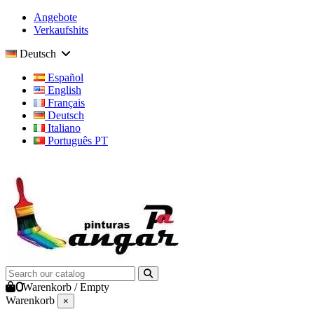
Angebote
Verkaufshits
Deutsch
Español
English
Français
Deutsch
Italiano
Português PT
0
Warenkorb
/
Empty
Warenkorb
×