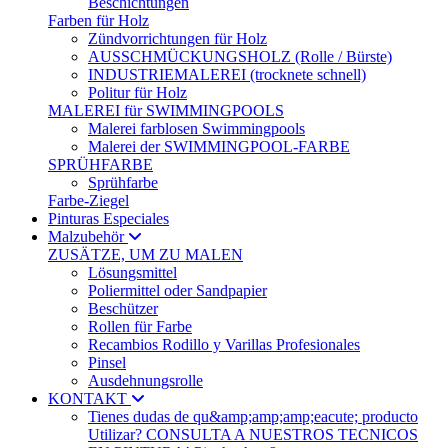
Beschichtungen
Farben für Holz
Zündvorrichtungen für Holz
AUSSCHMÜCKUNGSHOLZ (Rolle / Bürste)
INDUSTRIEMALEREI (trocknete schnell)
Politur für Holz
MALEREI für SWIMMINGPOOLS
Malerei farblosen Swimmingpools
Malerei der SWIMMINGPOOL-FARBE
SPRÜHFARBE
Sprühfarbe
Farbe-Ziegel
Pinturas Especiales
Malzubehör
ZUSÄTZE, UM ZU MALEN
Lösungsmittel
Poliermittel oder Sandpapier
Beschützer
Rollen für Farbe
Recambios Rodillo y Varillas Profesionales
Pinsel
Ausdehnungsrolle
KONTAKT
Tienes dudas de qu&amp;amp;amp;eacute; producto
Utilizar? CONSULTA A NUESTROS TECNICOS