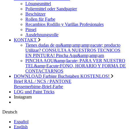
Lösungsmittel
Poliermittel oder Sandpapier
Beschützer
Rollen für Farbe
Recambios Rodillo y Varillas Profesionales
Pinsel
Ausdehnungsrolle
KONTAKT
Tienes dudas de qu&amp;amp;amp;eacute; producto
Utilizar? CONSULTA A NUESTROS TECNICOS
EN PINTURA! Pincha Aqu&amp;amp;am
PINCHA AQU&amp;Iacute; PARA VER NUESTRO
TEL&amp;Eacute;FONO, HORARIO Y FORMA DE
CONTACTARNOS
DOWNLOAD Farbige Buchstaben KOSTENLOS!
Brief RAL / NCS / PANTONE
Bessemerbirne-Brief-Farbe
LOG und Paint Tricks
Instagram
Deutsch
Español
English