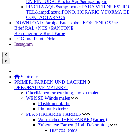
EN PINTURA! Pincha Aqu&amp;amp;am
PINCHA AQU&amp;Iacute; PARA VER NUESTRO
TEL&amp;Eacute;FONO, HORARIO Y FORMA DE
CONTACTARNOS
DOWNLOAD Farbige Buchstaben KOSTENLOS!
Brief RAL / NCS / PANTONE
Bessemerbirne-Brief-Farbe
LOG und Paint Tricks
Instagram
Startseite
PRIMER, FARBEN UND LACKEN
DEKORATIVE MALEREI
Oberflächenvorbereitung, um zu malen
WEISSE Wände malen
Plastikinnenfarbe
Pintura Exterior
PLASTIKFARBE-FARBEN
Wir machen IHRE FARBE (Farben)
Zubereitete Farben (High Dekoration)
Blancos Rotos