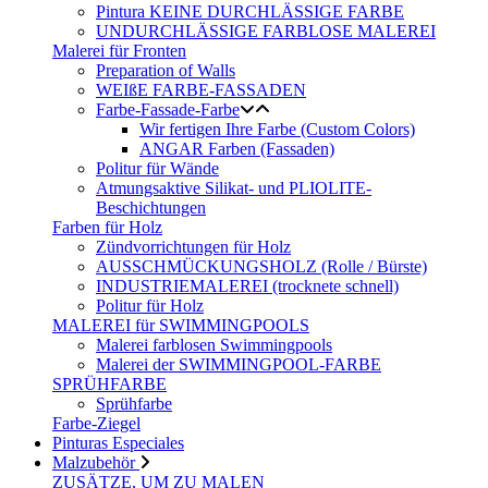
Pintura KEINE DURCHLÄSSIGE FARBE
UNDURCHLÄSSIGE FARBLOSE MALEREI
Malerei für Fronten
Preparation of Walls
WEIßE FARBE-FASSADEN
Farbe-Fassade-Farbe
Wir fertigen Ihre Farbe (Custom Colors)
ANGAR Farben (Fassaden)
Politur für Wände
Atmungsaktive Silikat- und PLIOLITE-
Beschichtungen
Farben für Holz
Zündvorrichtungen für Holz
AUSSCHMÜCKUNGSHOLZ (Rolle / Bürste)
INDUSTRIEMALEREI (trocknete schnell)
Politur für Holz
MALEREI für SWIMMINGPOOLS
Malerei farblosen Swimmingpools
Malerei der SWIMMINGPOOL-FARBE
SPRÜHFARBE
Sprühfarbe
Farbe-Ziegel
Pinturas Especiales
Malzubehör
ZUSÄTZE, UM ZU MALEN