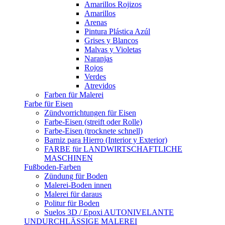
Amarillos Rojizos
Amarillos
Arenas
Pintura Plástica Azúl
Grises y Blancos
Malvas y Violetas
Naranjas
Rojos
Verdes
Atrevidos
Farben für Malerei
Farbe für Eisen
Zündvorrichtungen für Eisen
Farbe-Eisen (streift oder Rolle)
Farbe-Eisen (trocknete schnell)
Barniz para Hierro (Interior y Exterior)
FARBE für LANDWIRTSCHAFTLICHE
MASCHINEN
Fußboden-Farben
Zündung für Boden
Malerei-Boden innen
Malerei für daraus
Politur für Boden
Suelos 3D / Epoxi AUTONIVELANTE
UNDURCHLÄSSIGE MALEREI