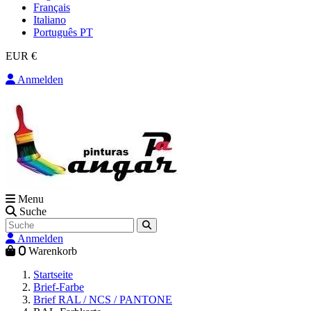
Français
Italiano
Português PT
EUR €
Anmelden
Menu
Suche
Anmelden
0
Warenkorb
Startseite
Brief-Farbe
Brief RAL / NCS / PANTONE