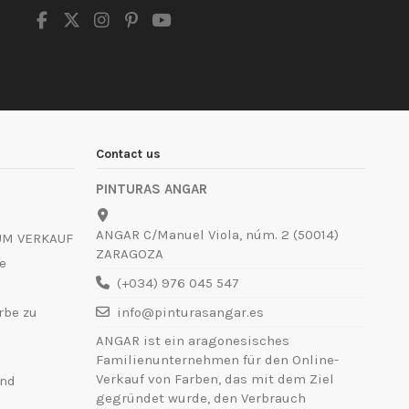
Contact us
PINTURAS ANGAR
ANGAR C/Manuel Viola, núm. 2 (50014)
UM VERKAUF
ZARAGOZA
e
(+034) 976 045 547
rbe zu
info@pinturasangar.es
ANGAR ist ein aragonesisches
Familienunternehmen für den Online-
Verkauf von Farben, das mit dem Ziel
und
gegründet wurde, den Verbrauch