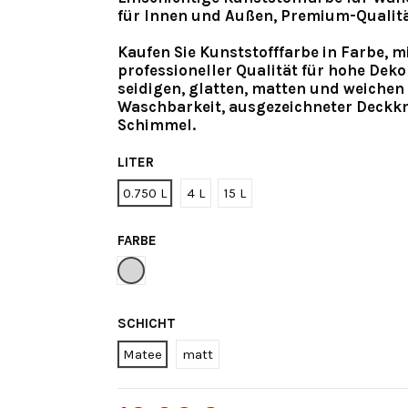
für Innen und Außen, Premium-Qualit
Kaufen Sie Kunststofffarbe in Farbe, m
professioneller Qualität für hohe Deko
seidigen, glatten, matten und weichen
Waschbarkeit, ausgezeichneter Deckkra
Schimmel.
LITER
0.750 L
4 L
15 L
FARBE
Grauton
SCHICHT
Matee
matt