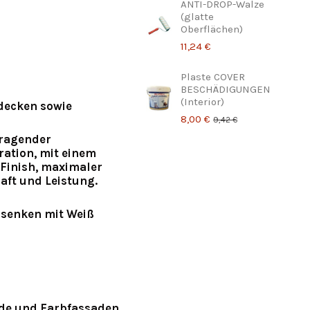
ANTI-DROP-Walze
(glatte
Oberflächen)
11,24 €
Plaste COVER
BESCHÄDIGUNGEN
(Interior)
decken sowie
8,00 €
9,42 €
rragender
ration, mit einem
 Finish, maximaler
aft und Leistung.
bsenken mit Weiß
nde und Farbfassaden