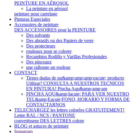
PEINTURE EN AÉROSOL
La peinture en aérosol
peinture pour carrelage
Pinturas Especiales
Accessoires de peinture
DES ACCESSOIRES pour la PEINTURE
Des solvants
Des abrasifs ou des Papiers de verre
Des protecteurs
rouleaux pour se colorer
Recambios Rodillo y Varillas Profesionales
Des pinceaux
une rallonge un rouleau
CONTACT
Tienes dudas de qu&amp;amp;amp;eacute; producto
Utilizar? CONSULTA A NUESTROS TECNICOS
EN PINTURA! Pincha Aqu&amp;amp;am
PINCHA AQU&amp;Iacute; PARA VER NUESTRO
TEL&amp;Eacute;FONO, HORARIO Y FORMA DE
CONTACTARNOS
TELECHARGEZ les lettres colorées GRATUITEMENT!
Lettre RAL / NCS / PANTONE
convertisseur DES LETTRES colore
BLOG et astuces de peinture
Instagram