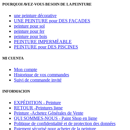
POURQUOI AVEZ-VOUS BESOIN DE LA PEINTURE
une peinture décorative
UNE PEINTURE pour DES FAÇADES
peinture pour sol
peinture pour fer
peinture pour bois
PEINTURE IMPERMÉABLE
PEINTURE pour DES PISCINES
MI CUENTA
Mon compte
Historique de vos commandes
Suivi de commande invité
INFORMACION
EXPÉDITION - Peinture
RETOUR -Peintures ligne
Peinture -Achetez Générales de Vente
QUI SOMMES-NOUS - Paint Shop en ligne
Politique de confidentialité et de protection des données
Paiement sécurisé pour acheter de la peinture