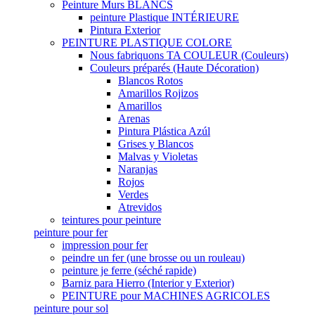
Peinture Murs BLANCS
peinture Plastique INTÉRIEURE
Pintura Exterior
PEINTURE PLASTIQUE COLORE
Nous fabriquons TA COULEUR (Couleurs)
Couleurs préparés (Haute Décoration)
Blancos Rotos
Amarillos Rojizos
Amarillos
Arenas
Pintura Plástica Azúl
Grises y Blancos
Malvas y Violetas
Naranjas
Rojos
Verdes
Atrevidos
teintures pour peinture
peinture pour fer
impression pour fer
peindre un fer (une brosse ou un rouleau)
peinture je ferre (séché rapide)
Barniz para Hierro (Interior y Exterior)
PEINTURE pour MACHINES AGRICOLES
peinture pour sol