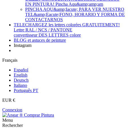
EN PINTURA! Pincha Aqu&amp;amp;am
PINCHA AQU&amp;Iacute; PARA VER NUESTRO
TEL&amp;Eacute;FONO, HORARIO Y FORMA DE
CONTACTARNOS
TELECHARGEZ les lettres colorées GRATUITEMENT!
Lettre RAL / NCS / PANTONE
convertisseur DES LETTRES colore
BLOG et astuces de peinture
Instagram
Français
Español
English
Deutsch
Italiano
Português PT
EUR €
Connexion
Menu
Rechercher