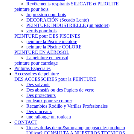
Revêtements respirants SILICATE et PLIOLITE
peinture pour bois
Impression pour bois
DECORACIÓN (Secado Lento)
PEINTURE INDUSTRIELLE (un pistolet)
vernis pour bois
PEINTURE pour DES PISCINES
peinture la Piscine incolore
peinture la Piscine COLORE
PEINTURE EN AÉROSOL
La peinture en aérosol
peinture pour carrelage
Pinturas Especiales
Accessoires de peinture
DES ACCESSOIRES pour la PEINTURE
Des solvants
Des abrasifs ou des Papiers de verre
Des protecteurs
rouleaux pour se colorer
Recambios Rodillo y Varillas Profesionales
Des pinceaux
une rallonge un rouleau
CONTACT
Tienes dudas de qu&amp;amp;amp;eacute; producto
Utilizar? CONSULTA A NUESTROS TECNICOS